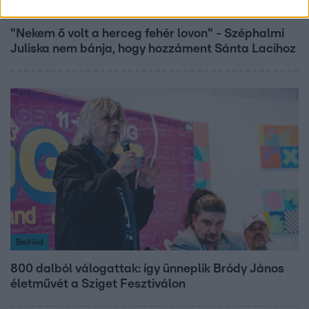
Bulvár
"Nekem ő volt a herceg fehér lovon" - Széphalmi
Juliska nem bánja, hogy hozzáment Sánta Lacihoz
Belföld
800 dalból válogattak: így ünneplik Bródy János
életművét a Sziget Fesztiválon