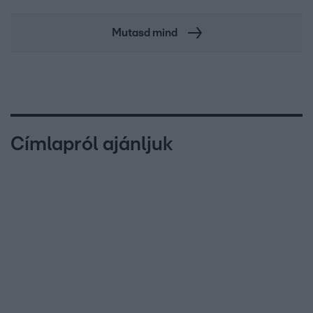
Mutasd mind
Címlapról ajánljuk