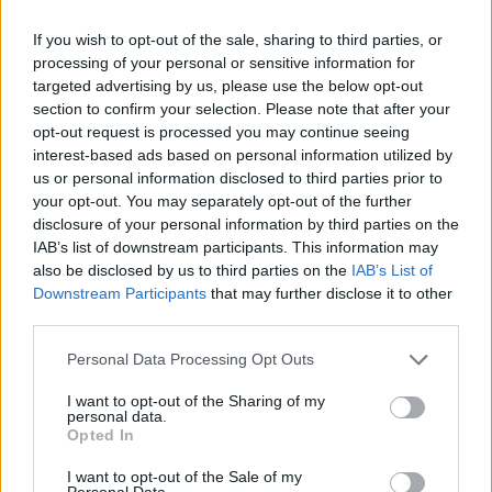
Itt állítsd be, hogy az RTL.hu az elsők között
If you wish to opt-out of the sale, sharing to third parties, or
legyen a Google-találatokban!
processing of your personal or sensitive information for
targeted advertising by us, please use the below opt-out
section to confirm your selection. Please note that after your
opt-out request is processed you may continue seeing
interest-based ads based on personal information utilized by
us or personal information disclosed to third parties prior to
your opt-out. You may separately opt-out of the further
disclosure of your personal information by third parties on the
IAB’s list of downstream participants. This information may
also be disclosed by us to third parties on the
IAB’s List of
Downstream Participants
that may further disclose it to other
third parties.
Kövess minket, és értesülj a friss hírekről a
Facebookon is!
Please note that this website/app uses one or more Google
Personal Data Processing Opt Outs
services and may gather and store information including but
not limited to your visit or usage behaviour. You may click to
I want to opt-out of the Sharing of my
Követem
personal data.
grant or deny consent to Google and its third-party tags to
Opted In
use your data for below specified purposes in below Google
consent section.
I want to opt-out of the Sale of my
Personal Data.