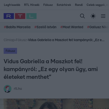
Legfrissebb
RTL Híradó
Fókusz
Sztárhírek
Randi
Celeb vagyok, me
#
Babits Marcella
#
Szellő István
#
Most Wanted
#
Gallusz Niko
Címlap
›
Fókusz
›
Vidus Gabriella a Maszkot fel! kampányról: „Ez egy olyan ügy, ami életeket menthet”
Fókusz
Vidus Gabriella a Maszkot fel!
kampányról: „Ez egy olyan ügy, ami
életeket menthet”
rtl.hu