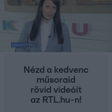
Nézd a kedvenc
műsoraid
rövid videóit
az RTL.hu-n!