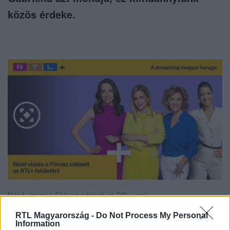
közös érdeke.
Nézd vissza a Fókusz adásait az RTL+-on!
RTL Magyarország -
Do Not Process My Personal
Information