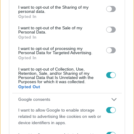
services and may gather and store information including but
not limited to your visit or usage behaviour. You may click to
I want to opt-out of the Sharing of my
personal data.
Kövess minket, és értesülj a friss hírekről a
grant or deny consent to Google and its third-party tags to
Opted In
use your data for below specified purposes in below Google
Facebookon is!
consent section.
I want to opt-out of the Sale of my
Personal Data.
Követem
Opted In
I want to opt-out of processing my
Personal Data for Targeted Advertising.
Opted In
I want to opt-out of Collection, Use,
Retention, Sale, and/or Sharing of my
#
FÓKUSZ
#
ADÁSRÉSZLETEK
#
EDZÉS
#
GYÚRÁS
Personal Data that Is Unrelated with the
Purposes for which it was collected.
Opted Out
#
IZMOK
#
NŐIESSÉG
#
ERŐEMELŐ
Google consents
I want to allow Google to enable storage
related to advertising like cookies on web or
device identifiers in apps.