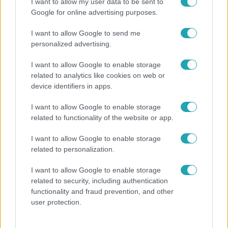
I want to allow my user data to be sent to
Népszerű
Google for online advertising purposes.
I want to allow Google to send me
personalized advertising.
2:46
I want to allow Google to enable storage
related to analytics like cookies on web or
device identifiers in apps.
I want to allow Google to enable storage
related to functionality of the website or app.
I want to allow Google to enable storage
related to personalization.
Híradó
I want to allow Google to enable storage
Energiatakarékosság a börtönökben is –
related to security, including authentication
korlátozások miatt panaszkodnak a
functionality and fraud prevention, and other
fogvatartottak
user protection.