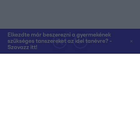
Elkezdte már beszerezni a gyermekének
szükséges tanszereket az idei tanévre? -
Szavazz itt!