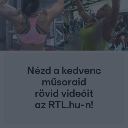
Nézd a kedvenc
műsoraid
rövid videóit
az RTL.hu-n!