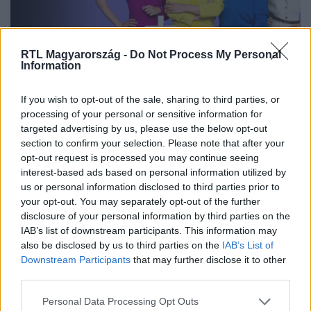
RTL Magyarország -
Do Not Process My Personal
Information
Nézd vissza a Fókusz adásait az RTL+-on!
If you wish to opt-out of the sale, sharing to third parties, or
processing of your personal or sensitive information for
targeted advertising by us, please use the below opt-out
section to confirm your selection. Please note that after your
Itt állítsd be, hogy az RTL.hu az elsők között
opt-out request is processed you may continue seeing
legyen a Google-találatokban!
interest-based ads based on personal information utilized by
us or personal information disclosed to third parties prior to
your opt-out. You may separately opt-out of the further
disclosure of your personal information by third parties on the
IAB’s list of downstream participants. This information may
also be disclosed by us to third parties on the
IAB’s List of
Downstream Participants
that may further disclose it to other
third parties.
Please note that this website/app uses one or more Google
Personal Data Processing Opt Outs