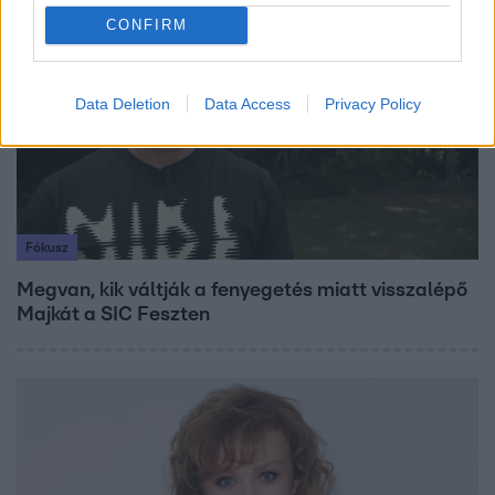
CONFIRM
7:51
Data Deletion
Data Access
Privacy Policy
Fókusz
Megvan, kik váltják a fenyegetés miatt visszalépő
Majkát a SIC Feszten