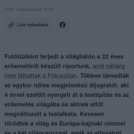
2020. augusztus 25. 15:36
Link másolása
Futótűzként terjedt a világhálón a 22 éves
erőemelőről készült riportunk,
amit néhány
hete láthattak a Fókuszban
. Többen támadták
az egykor nőies megjelenésű díjugratót, aki
4 évvel ezelőtt nyergelt át a testépítés és az
erőemelés világába és akinek ettől
megváltozott a testalkata. Kevesen
törődtek a világ és Európa-bajnoki címmel
és a két világcsúccsal, amik az elhivatott