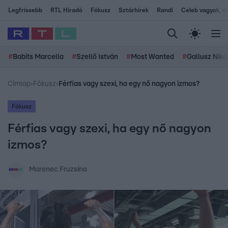
Legfrissebb
RTL Híradó
Fókusz
Sztárhírek
Randi
Celeb vagyok, me
#
Babits Marcella
#
Szellő István
#
Most Wanted
#
Gallusz Niko
Címlap
›
Fókusz
›
Férfias vagy szexi, ha egy nő nagyon izmos?
Fókusz
Férfias vagy szexi, ha egy nő nagyon
izmos?
Marenec Fruzsina