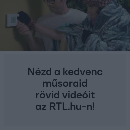
Nézd a kedvenc
műsoraid
rövid videóit
az RTL.hu-n!