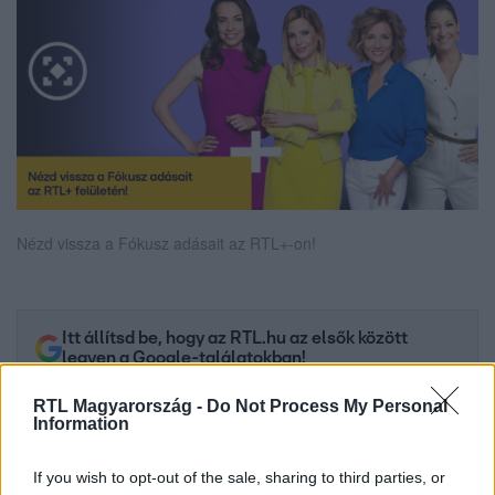
Nézd vissza a Fókusz adásait az RTL+-on!
Itt állítsd be, hogy az RTL.hu az elsők között
legyen a Google-találatokban!
RTL Magyarország -
Do Not Process My Personal
Information
If you wish to opt-out of the sale, sharing to third parties, or