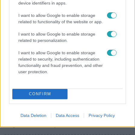
device identifiers in apps.
Otthagyta a rádiózást, most óceánjáró hajón
dolgozik Garami Gábor
I want to allow Google to enable storage
related to functionality of the website or app.
I want to allow Google to enable storage
17:24
related to personalization.
I want to allow Google to enable storage
related to security, including authentication
functionality and fraud prevention, and other
user protection.
CONFIRM
Reggeli
„Ha olyan ember keresne meg, akkor sem
Data Deletion
Data Access
Privacy Policy
vállalnám!” – Détár Enikő megszólalt a politikai
megkeresésekkel kapcsolatban