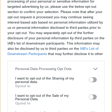
processing of your personal or sensitive information for
targeted advertising by us, please use the below opt-out
section to confirm your selection. Please note that after your
opt-out request is processed you may continue seeing
interest-based ads based on personal information utilized by
us or personal information disclosed to third parties prior to
your opt-out. You may separately opt-out of the further
Kövess minket, és értesülj a friss hírekről a
disclosure of your personal information by third parties on the
Facebookon is!
IAB’s list of downstream participants. This information may
also be disclosed by us to third parties on the
IAB’s List of
Downstream Participants
that may further disclose it to other
Követem
third parties.
Please note that this website/app uses one or more Google
Personal Data Processing Opt Outs
services and may gather and store information including but
not limited to your visit or usage behaviour. You may click to
I want to opt-out of the Sharing of my
personal data.
grant or deny consent to Google and its third-party tags to
Opted In
#
FÓKUSZ
#
ADÁSRÉSZLETEK
#
KLÍMA
use your data for below specified purposes in below Google
consent section.
I want to opt-out of the Sale of my
#
LÉGKONDICIONÁLÓ
#
NYÁR
#
HŐSÉG
#
IRODA
Personal Data.
Opted In
#
RTL