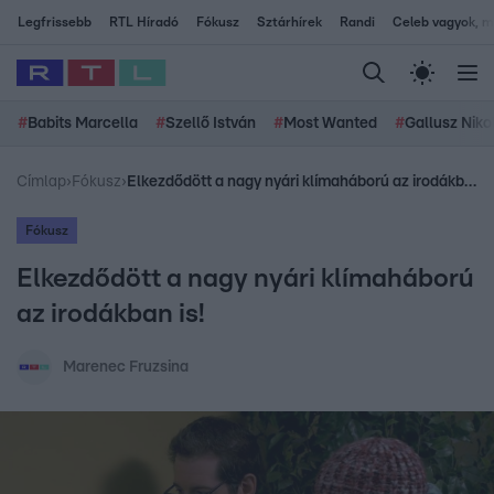
Legfrissebb
RTL Híradó
Fókusz
Sztárhírek
Randi
Celeb vagyok, me
#
Babits Marcella
#
Szellő István
#
Most Wanted
#
Gallusz Niko
Címlap
›
Fókusz
›
Elkezdődött a nagy nyári klímaháború az irodákban is!
Fókusz
Elkezdődött a nagy nyári klímaháború
az irodákban is!
Marenec Fruzsina