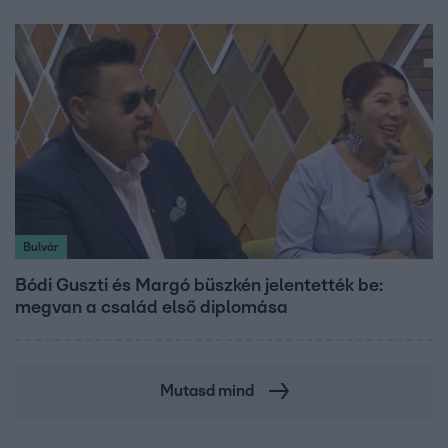
Bulvár
Bódi Guszti és Margó büszkén jelentették be:
megvan a család első diplomása
Mutasd mind