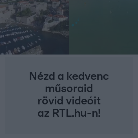
Nézd a kedvenc
műsoraid
rövid videóit
az RTL.hu-n!