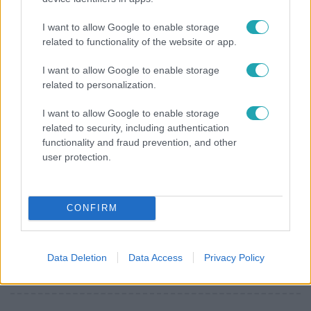
Ennek a 3 csillagjegynek váratlan sikereket hozhat
I want to allow Google to enable storage
a hét
related to functionality of the website or app.
I want to allow Google to enable storage
related to personalization.
6:41
I want to allow Google to enable storage
related to security, including authentication
functionality and fraud prevention, and other
user protection.
CONFIRM
Fókusz
Mindössze 214-en élnek a borsodi zsákfaluban,
Data Deletion
Data Access
Privacy Policy
ahol egyetlen játszótér jelenti a nyári szünetet