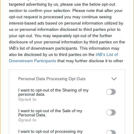
targeted advertising by us, please use the below opt-out
section to confirm your selection. Please note that after your
opt-out request is processed you may continue seeing
interest-based ads based on personal information utilized by
us or personal information disclosed to third parties prior to
your opt-out. You may separately opt-out of the further
disclosure of your personal information by third parties on the
IAB’s list of downstream participants. This information may
Kövess minket, és értesülj a friss hírekről a
also be disclosed by us to third parties on the
IAB’s List of
Facebookon is!
Downstream Participants
that may further disclose it to other
third parties.
Követem
Please note that this website/app uses one or more Google
Personal Data Processing Opt Outs
services and may gather and store information including but
not limited to your visit or usage behaviour. You may click to
I want to opt-out of the Sharing of my
personal data.
grant or deny consent to Google and its third-party tags to
Opted In
use your data for below specified purposes in below Google
consent section.
I want to opt-out of the Sale of my
Personal Data.
#
FÓKUSZ
#
ADÁSRÉSZLETEK
#
NYARALÁS
Opted In
#
HORVÁTORSZÁG
#
ADRIA
#
BALATON
#
BELFÖLD
I want to opt-out of processing my