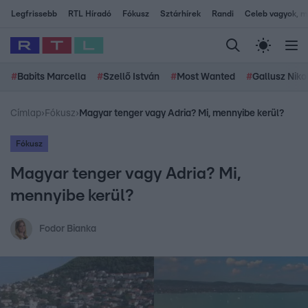
Legfrissebb
RTL Híradó
Fókusz
Sztárhírek
Randi
Celeb vagyok, me
#
Babits Marcella
#
Szellő István
#
Most Wanted
#
Gallusz Niko
Címlap
›
Fókusz
›
Magyar tenger vagy Adria? Mi, mennyibe kerül?
Fókusz
Magyar tenger vagy Adria? Mi,
mennyibe kerül?
Fodor Bianka