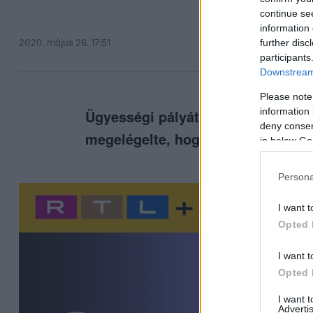
continue se
information 
further disc
2020. május 26. 17:51
participants
Downstream 
Please note
information 
Ügyességi pályát épített a kertjé
deny consent
megelégelte, hogy azok állandóan 
in below Go
Persona
I want t
Opted 
I want t
Opted 
I want 
Advertis