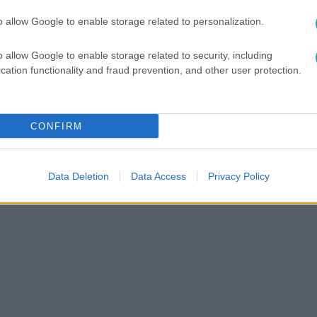
között legyen a Google-találatokban!
o allow Google to enable storage related to personalization.
o allow Google to enable storage related to security, including
cation functionality and fraud prevention, and other user protection.
CONFIRM
Data Deletion
Data Access
Privacy Policy
ETETÉS
#
RTL
#
RTL KLUB