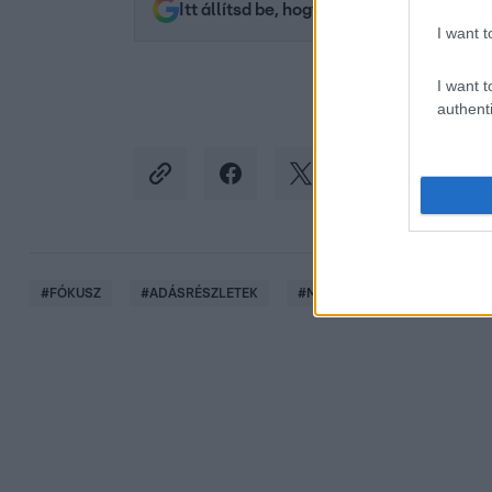
Itt állítsd be, hogy az RTL.hu az elsők 
I want t
I want t
authenti
#
FÓKUSZ
#
ADÁSRÉSZLETEK
#
MÓKUS
#
ÁLLAT
#