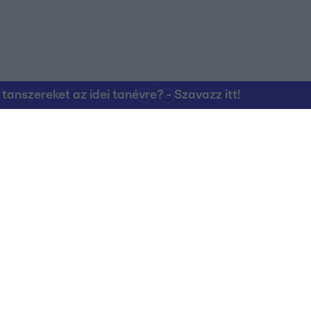
nszereket az idei tanévre? - Szavazz itt!
Kapcsolat
RTL Group Beszál
Magatartási Kó
az RTL+-on
Vállalati hírek
RTL Magyarorszá
Partneri Alapelv
Kvíz Adatvédelem