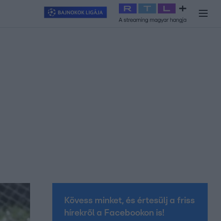
y
#
RTL+
#
Exek csatája 2026
#
Celeb vagyok, ments ki innen
#
H
Kövess minket, és értesülj a friss
hírekről a Facebookon is!