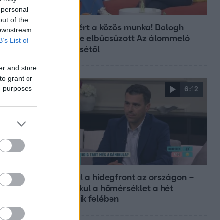
 personal
Bulvár
out of the
Véget ért a közös munka! Balogh
 downstream
Levente elbúcsúzott Az álommeló
B’s List of
győztesétől
er and store
to grant or
ed purposes
6:12
Reggeli
Átvonul a hidegfront az országon –
így alakul a hőmérséklet a hét
második felében