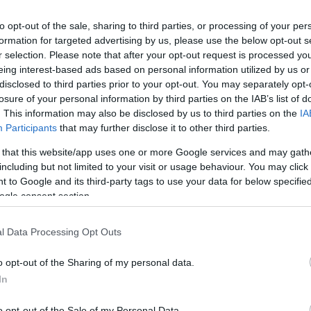
to opt-out of the sale, sharing to third parties, or processing of your per
formation for targeted advertising by us, please use the below opt-out s
Link másolása
r selection. Please note that after your opt-out request is processed y
eing interest-based ads based on personal information utilized by us or
disclosed to third parties prior to your opt-out. You may separately opt-
losure of your personal information by third parties on the IAB’s list of
ás is harcol a koronavírus-járvány ellen:
. This information may also be disclosed by us to third parties on the
IA
Participants
that may further disclose it to other third parties.
i az egészségügyet
. Teszteket és különböző
 that this website/app uses one or more Google services and may gath
a. Egyik logisztikus barátját segítette ki,
including but not limited to your visit or usage behaviour. You may click 
ztek időben eljussanak a szükséges
 to Google and its third-party tags to use your data for below specifi
ogle consent section.
yban volt, amikor Tomi felajánlotta, hogy
l Data Processing Opt Outs
o opt-out of the Sharing of my personal data.
In
o opt-out of the Sale of my Personal Data.