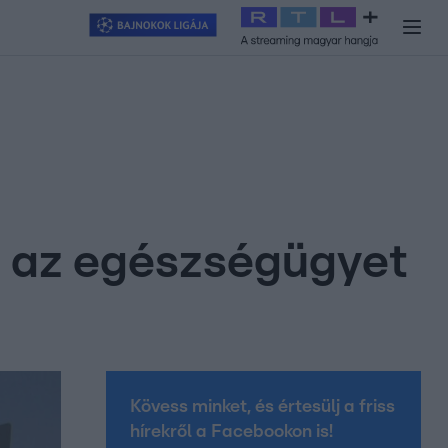
y
#
RTL+
#
Exek csatája 2026
#
Celeb vagyok, ments ki innen
#
H
i az egészségügyet
Kövess minket, és értesülj a friss
hírekről a Facebookon is!