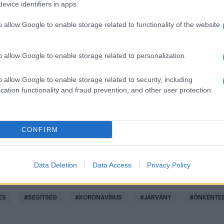
evice identifiers in apps.
o allow Google to enable storage related to functionality of the website
o allow Google to enable storage related to personalization.
között legyen a Google-találatokban!
o allow Google to enable storage related to security, including
cation functionality and fraud prevention, and other user protection.
CONFIRM
Data Deletion
Data Access
Privacy Policy
ES
#
SEGÍTSÉG
#
KORONAVÍRUS
#
JÁRVÁNY
#
ÖNKÉNTE