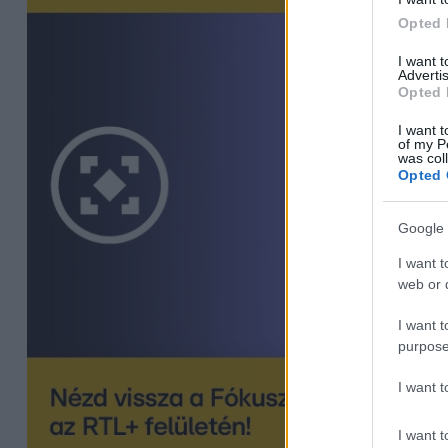
Opted 
I want 
Advertis
Opted 
I want t
of my P
was col
Opted 
Google 
I want t
web or d
I want t
purpose
I want 
I want t