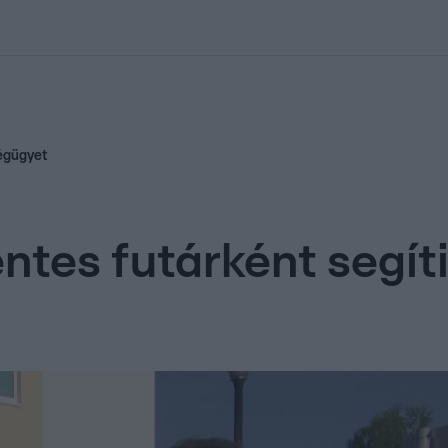
kolett
#
Időjárás
#
RTL műsor
#
Víz
#
Magyar Péter
#
Csillagjeg
ségügyet
tes futárként segít