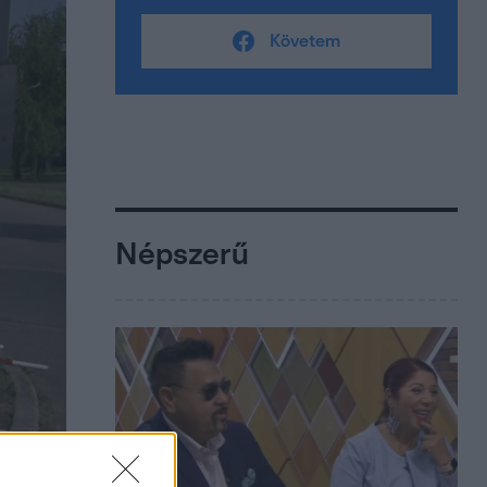
Követem
Népszerű