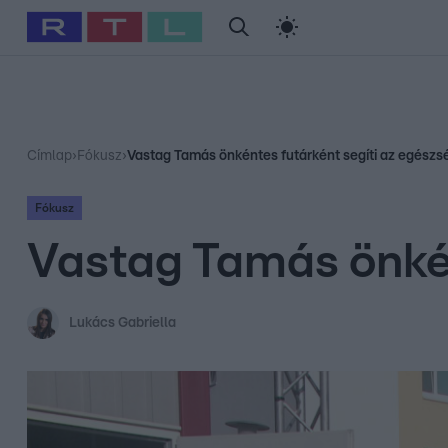
#
Babits Marcella
#
Szellő István
#
Most Wanted
#
Gallusz Ni
Címlap
›
Fókusz
›
Vastag Tamás önkéntes futárként segíti az egész
Fókusz
Vastag Tamás önkén
Lukács Gabriella