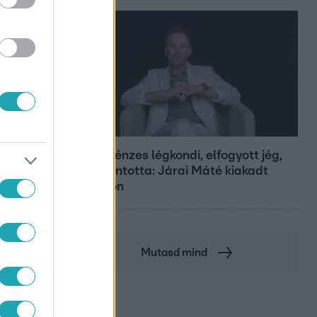
Bulvár
Pluszpénzes légkondi, elfogyott jég,
zöld rántotta: Járai Máté kiakadt
Siófokon
Mutasd mind