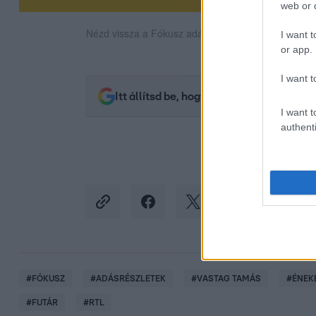
web or d
Nézd vissza a Fókusz adásait az RTL+-on!
I want t
or app.
I want t
Itt állítsd be, hogy az RTL.hu az elsők 
I want t
authenti
#
FÓKUSZ
#
ADÁSRÉSZLETEK
#
VASTAG TAMÁS
#
ÉNEK
#
FUTÁR
#
RTL