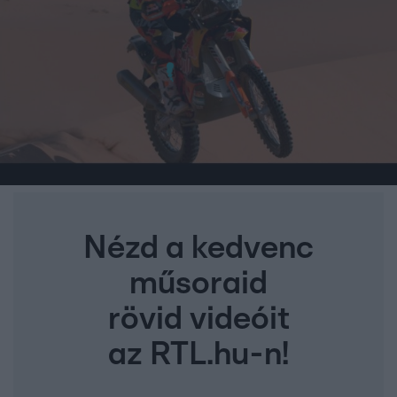
Nézd a kedvenc
műsoraid
rövid videóit
az RTL.hu-n!