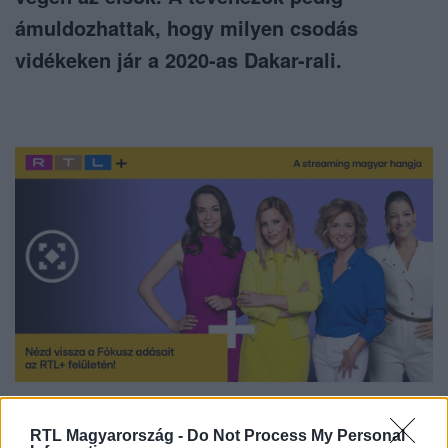
ámuldozhattak, hogy milyen csodás
vidékeken jár a 2020-as Dakar-rali.
Nézd vissza a Fókusz adásait az RTL+-on!
RTL Magyarország -
Do Not Process My Personal