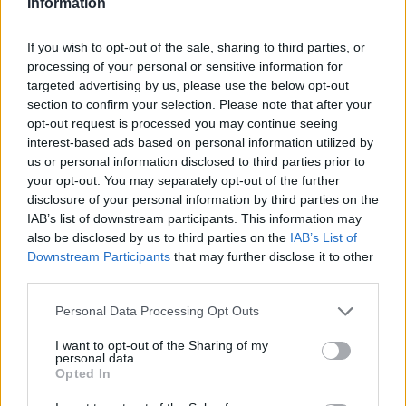
Information
Itt állítsd be, hogy az RTL.hu az elsők között
If you wish to opt-out of the sale, sharing to third parties, or
legyen a Google-találatokban!
processing of your personal or sensitive information for
targeted advertising by us, please use the below opt-out
section to confirm your selection. Please note that after your
opt-out request is processed you may continue seeing
interest-based ads based on personal information utilized by
us or personal information disclosed to third parties prior to
your opt-out. You may separately opt-out of the further
disclosure of your personal information by third parties on the
IAB’s list of downstream participants. This information may
also be disclosed by us to third parties on the
IAB’s List of
Downstream Participants
that may further disclose it to other
third parties.
Kövess minket, és értesülj a friss hírekről a
Please note that this website/app uses one or more Google
Personal Data Processing Opt Outs
Facebookon is!
services and may gather and store information including but
not limited to your visit or usage behaviour. You may click to
I want to opt-out of the Sharing of my
personal data.
grant or deny consent to Google and its third-party tags to
Követem
Opted In
use your data for below specified purposes in below Google
consent section.