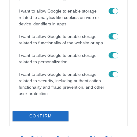
I want to allow Google to enable storage
related to analytics like cookies on web or
device identifiers in apps.
I want to allow Google to enable storage
related to functionality of the website or app.
Bulvár
I want to allow Google to enable storage
Törőcsik Franciska nosztalgiázott: előkerült
related to personalization.
gyerekkora egyik kedvence
I want to allow Google to enable storage
related to security, including authentication
functionality and fraud prevention, and other
7:11
user protection.
CONFIRM