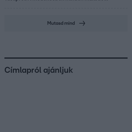
Mutasd mind
Címlapról ajánljuk