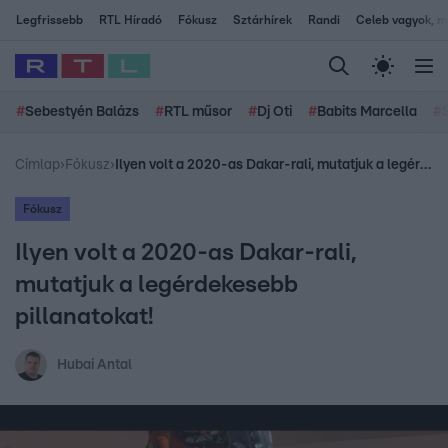
Legfrissebb
RTL Híradó
Fókusz
Sztárhírek
Randi
Celeb vagyok, me
#
Sebestyén Balázs
#
RTL műsor
#
Dj Oti
#
Babits Marcella
#
Címlap
›
Fókusz
›
Ilyen volt a 2020-as Dakar-rali, mutatjuk a legérdekesebb pillanatokat!
Fókusz
Ilyen volt a 2020-as Dakar-rali,
mutatjuk a legérdekesebb
pillanatokat!
Hubai Antal