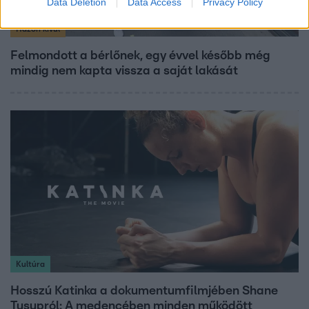
Data Deletion
Data Access
Privacy Policy
Házon kívül
Felmondott a bérlőnek, egy évvel később még
mindig nem kapta vissza a saját lakását
Kultúra
Hosszú Katinka a dokumentumfilmjében Shane
Tusupról: A medencében minden működött