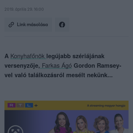
2019. április 29. 16:00
Link másolása
A
Konyhafőnök
legújabb szériájának
versenyzője,
Farkas Ágó
Gordon Ramsey-
vel való találkozásról mesélt nekünk...