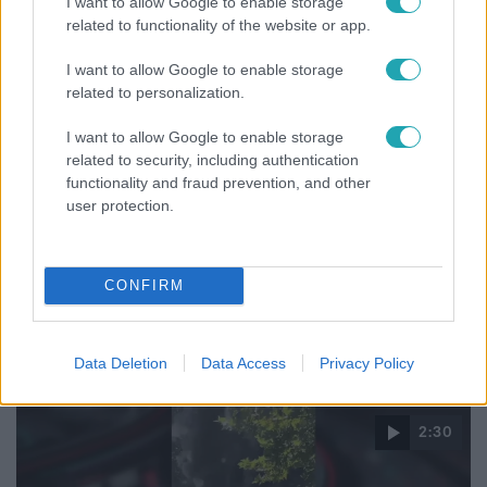
I want to allow Google to enable storage
related to functionality of the website or app.
17:24
I want to allow Google to enable storage
related to personalization.
I want to allow Google to enable storage
related to security, including authentication
functionality and fraud prevention, and other
user protection.
Reggeli
CONFIRM
„Ha olyan ember keresne meg, akkor sem
vállalnám!” – Détár Enikő megszólalt a politikai
megkeresésekkel kapcsolatban
Data Deletion
Data Access
Privacy Policy
2:30