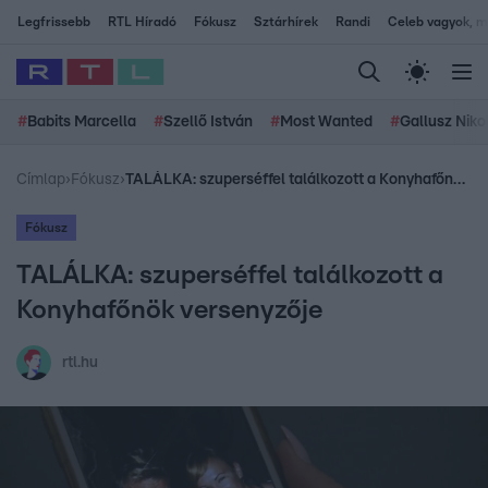
Legfrissebb
RTL Híradó
Fókusz
Sztárhírek
Randi
Celeb vagyok, me
#
Babits Marcella
#
Szellő István
#
Most Wanted
#
Gallusz Niko
Címlap
›
Fókusz
›
TALÁLKA: szuperséffel találkozott a Konyhafőnök versenyzője
Fókusz
TALÁLKA: szuperséffel találkozott a
Konyhafőnök versenyzője
rtl.hu