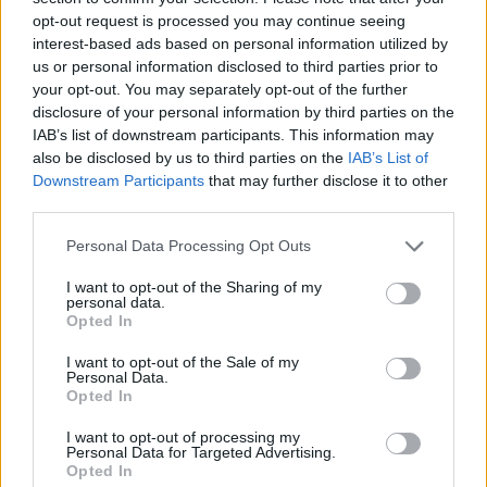
opt-out request is processed you may continue seeing
interest-based ads based on personal information utilized by
us or personal information disclosed to third parties prior to
Kövess minket, és értesülj a friss hírekről a
your opt-out. You may separately opt-out of the further
Facebookon is!
disclosure of your personal information by third parties on the
IAB’s list of downstream participants. This information may
also be disclosed by us to third parties on the
IAB’s List of
Követem
Downstream Participants
that may further disclose it to other
third parties.
Please note that this website/app uses one or more Google
Personal Data Processing Opt Outs
services and may gather and store information including but
not limited to your visit or usage behaviour. You may click to
I want to opt-out of the Sharing of my
personal data.
grant or deny consent to Google and its third-party tags to
#
FÓKUSZ
#
ADÁSRÉSZLETEK
#
KONYHAFŐNÖK
Opted In
use your data for below specified purposes in below Google
#
SÉF
#
VERSENYZŐ
#
FARKAS ÁGÓ
consent section.
I want to opt-out of the Sale of my
Personal Data.
Opted In
I want to opt-out of processing my
Personal Data for Targeted Advertising.
Opted In