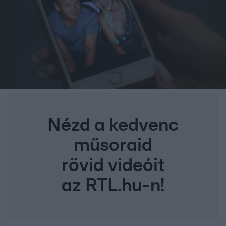
Nézd a kedvenc
műsoraid
rövid videóit
az RTL.hu-n!