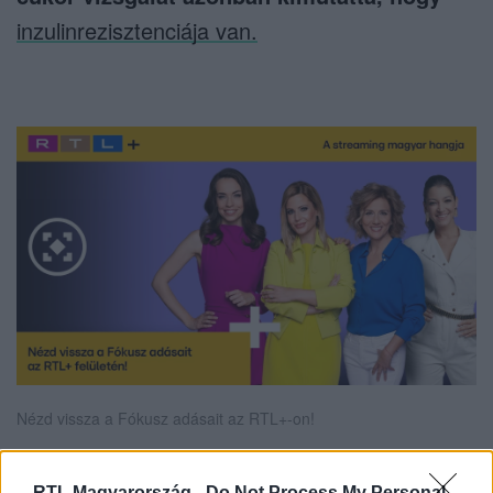
inzulinrezisztenciája van.
Nézd vissza a Fókusz adásait az RTL+-on!
RTL Magyarország -
Do Not Process My Personal