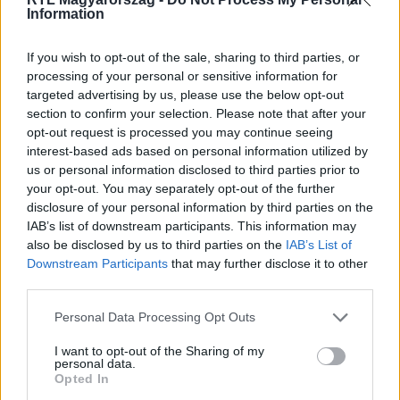
Information
Itt állítsd be, hogy az RTL.hu az elsők között
legyen a Google-találatokban!
If you wish to opt-out of the sale, sharing to third parties, or
processing of your personal or sensitive information for
targeted advertising by us, please use the below opt-out
section to confirm your selection. Please note that after your
opt-out request is processed you may continue seeing
interest-based ads based on personal information utilized by
us or personal information disclosed to third parties prior to
your opt-out. You may separately opt-out of the further
disclosure of your personal information by third parties on the
IAB’s list of downstream participants. This information may
also be disclosed by us to third parties on the
IAB’s List of
Downstream Participants
that may further disclose it to other
Kövess minket, és értesülj a friss hírekről a
third parties.
Facebookon is!
Please note that this website/app uses one or more Google
Personal Data Processing Opt Outs
services and may gather and store information including but
Követem
not limited to your visit or usage behaviour. You may click to
I want to opt-out of the Sharing of my
personal data.
grant or deny consent to Google and its third-party tags to
Opted In
use your data for below specified purposes in below Google