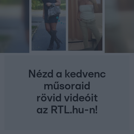
Nézd a kedvenc
műsoraid
rövid videóit
az RTL.hu-n!