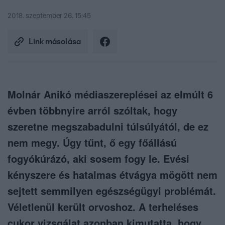
2018. szeptember 26. 15:45
Link másolása
Molnár Anikó médiaszereplései az elmúlt 6
évben többnyire arról szóltak, hogy
szeretne megszabadulni túlsúlyától, de ez
nem megy. Úgy tűnt, ő egy főállású
fogyókúrázó, aki sosem fogy le. Evési
kényszere és hatalmas étvágya mögött nem
sejtett semmilyen egészségügyi problémát.
Véletlenül került orvoshoz. A terheléses
cukor vizsgálat azonban kimutatta, hogy