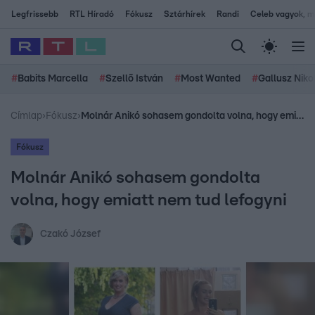
Legfrissebb
RTL Híradó
Fókusz
Sztárhírek
Randi
Celeb vagyok, me
#
Babits Marcella
#
Szellő István
#
Most Wanted
#
Gallusz Niko
Címlap
›
Fókusz
›
Molnár Anikó sohasem gondolta volna, hogy emiatt nem tud lefogyni
Fókusz
Molnár Anikó sohasem gondolta
volna, hogy emiatt nem tud lefogyni
Czakó József