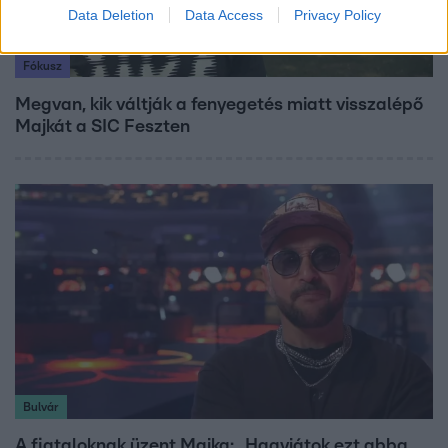
Data Deletion
Data Access
Privacy Policy
Fókusz
Megvan, kik váltják a fenyegetés miatt visszalépő
Majkát a SIC Feszten
Bulvár
A fiataloknak üzent Majka: „Hagyjátok ezt abba,