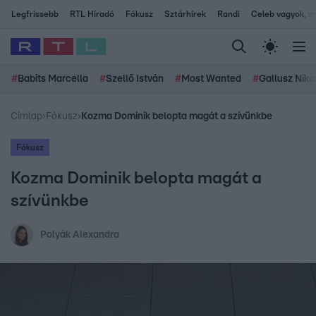
Legfrissebb
RTL Híradó
Fókusz
Sztárhírek
Randi
Celeb vagyok, me
#
Babits Marcella
#
Szellő István
#
Most Wanted
#
Gallusz Niko
Címlap
›
Fókusz
›
Kozma Dominik belopta magát a szívünkbe
Fókusz
Kozma Dominik belopta magát a
szívünkbe
Polyák Alexandra