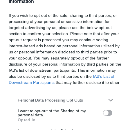
Information
If you wish to opt-out of the sale, sharing to third parties, or
Itt állítsd be, hogy az RTL.hu az elsők között
legyen a Google-találatokban!
processing of your personal or sensitive information for
targeted advertising by us, please use the below opt-out
section to confirm your selection. Please note that after your
opt-out request is processed you may continue seeing
interest-based ads based on personal information utilized by
us or personal information disclosed to third parties prior to
your opt-out. You may separately opt-out of the further
disclosure of your personal information by third parties on the
IAB’s list of downstream participants. This information may
also be disclosed by us to third parties on the
IAB’s List of
Downstream Participants
that may further disclose it to other
third parties.
Kövess minket, és értesülj a friss hírekről a
Please note that this website/app uses one or more Google
Personal Data Processing Opt Outs
Facebookon is!
services and may gather and store information including but
not limited to your visit or usage behaviour. You may click to
I want to opt-out of the Sharing of my
personal data.
grant or deny consent to Google and its third-party tags to
Követem
Opted In
use your data for below specified purposes in below Google
consent section.