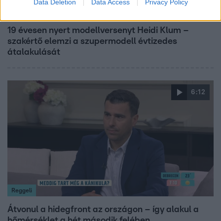
Data Deletion
Data Access
Privacy Policy
Reggeli
19 évesen nyert modellversenyt Heidi Klum –
szakértő elemzi a szupermodell évtizedes
átalakulását
6:12
Reggeli
Átvonul a hidegfront az országon – így alakul a
hőmérséklet a hét második felében