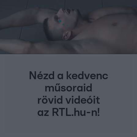
Nézd a kedvenc
műsoraid
rövid videóit
az RTL.hu-n!