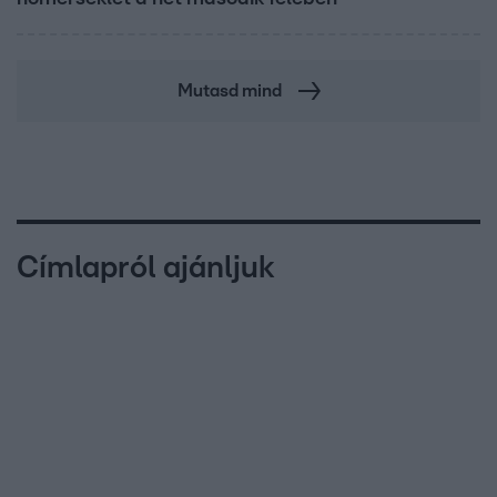
Mutasd mind
Címlapról ajánljuk