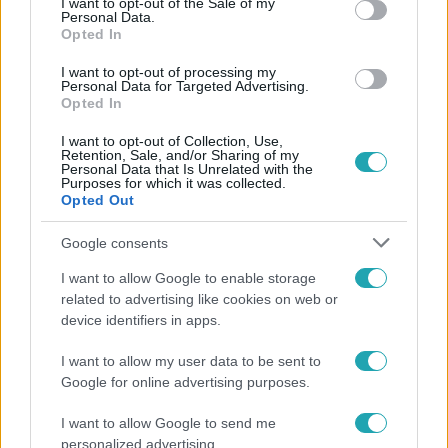
I want to opt-out of the Sale of my
Personal Data.
Opted In
I want to opt-out of processing my
Personal Data for Targeted Advertising.
#
FÓKUSZ
#
ADÁSRÉSZLETEK
#
VIZES VB
Opted In
#
CELEBHÍR
#
KOZMA DOMINIK
#
AURELIO
#
RTL
I want to opt-out of Collection, Use,
Retention, Sale, and/or Sharing of my
Personal Data that Is Unrelated with the
Purposes for which it was collected.
Opted Out
Google consents
I want to allow Google to enable storage
related to advertising like cookies on web or
Népszerű
device identifiers in apps.
I want to allow my user data to be sent to
Google for online advertising purposes.
I want to allow Google to send me
personalized advertising.