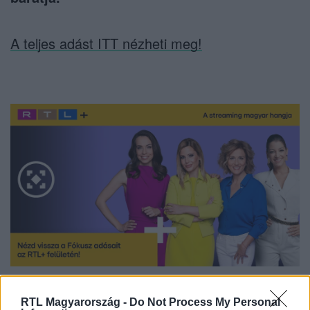
A teljes adást ITT nézheti meg!
Nézd vissza a Fókusz adásait az RTL+-on!
RTL Magyarország -
Do Not Process My Personal