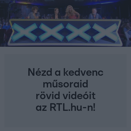
Nézd a kedvenc
műsoraid
rövid videóit
az RTL.hu-n!