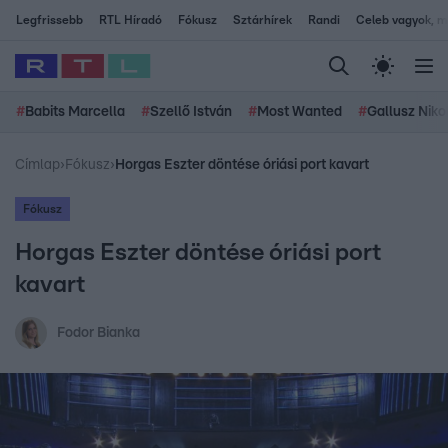
Legfrissebb
RTL Híradó
Fókusz
Sztárhírek
Randi
Celeb vagyok, me
#
Babits Marcella
#
Szellő István
#
Most Wanted
#
Gallusz Niko
Címlap
›
Fókusz
›
Horgas Eszter döntése óriási port kavart
Fókusz
Horgas Eszter döntése óriási port
kavart
Fodor Bianka