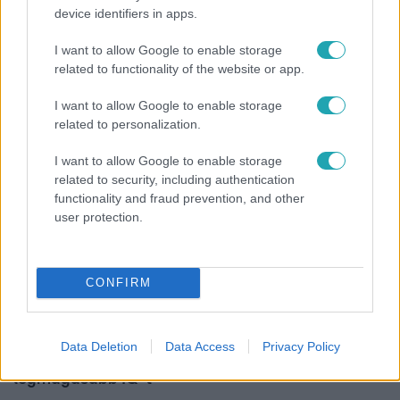
device identifiers in apps.
Bulvár
I want to allow Google to enable storage
A tökéletes strandfotók mögött: ismert magyarok
related to functionality of the website or app.
vallottak szégyenről, fogyásról és önbizalomról
I want to allow Google to enable storage
related to personalization.
I want to allow Google to enable storage
related to security, including authentication
functionality and fraud prevention, and other
user protection.
CONFIRM
Bulvár
Data Deletion
Data Access
Privacy Policy
Nem hinnéd, melyik világsztárnak tulajdonítják a
legmagasabb IQ-t