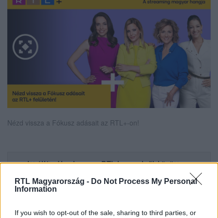
Nézd vissza a Fókusz adásait az RTL+-on!
Itt állítsd be, hogy az RTL.hu az elsők között
legyen a Google-találatokban!
RTL Magyarország -
Do Not Process My Personal
Information
If you wish to opt-out of the sale, sharing to third parties, or