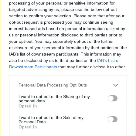
processing of your personal or sensitive information for
targeted advertising by us, please use the below opt-out
section to confirm your selection. Please note that after your
opt-out request is processed you may continue seeing
interest-based ads based on personal information utilized by
us or personal information disclosed to third parties prior to
your opt-out. You may separately opt-out of the further
disclosure of your personal information by third parties on the
Kövess minket, és értesülj a friss hírekről a
IAB’s list of downstream participants. This information may
Facebookon is!
also be disclosed by us to third parties on the
IAB’s List of
Downstream Participants
that may further disclose it to other
third parties.
Követem
Please note that this website/app uses one or more Google
Personal Data Processing Opt Outs
services and may gather and store information including but
not limited to your visit or usage behaviour. You may click to
I want to opt-out of the Sharing of my
personal data.
grant or deny consent to Google and its third-party tags to
Opted In
use your data for below specified purposes in below Google
consent section.
#
FÓKUSZ
#
HUNGARY'S GOT TALENT
I want to opt-out of the Sale of my
Personal Data.
Opted In
#
ADÁSRÉSZLETEK
#
HORGAS ESZTER
#
INFUSION