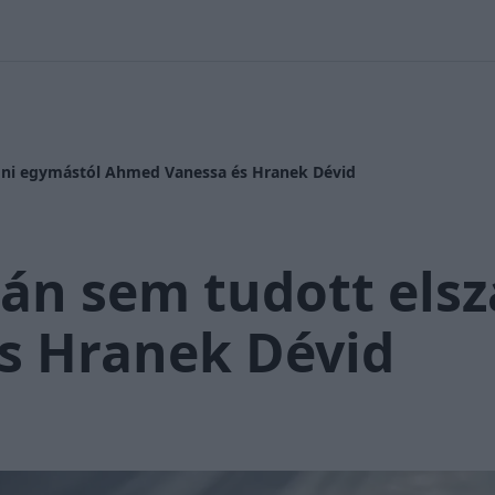
 Nikolett
#
Időjárás
#
RTL műsor
#
Víz
#
Magyar Péter
#
Csi
dni egymástól Ahmed Vanessa és Hranek Dévid
án sem tudott els
s Hranek Dévid