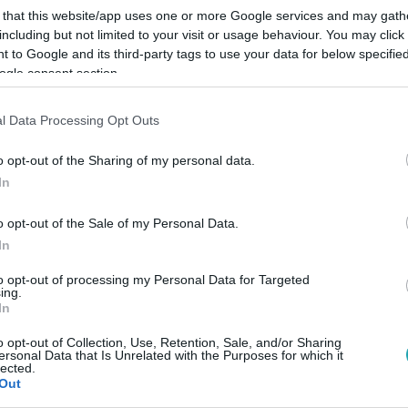
 that this website/app uses one or more Google services and may gath
including but not limited to your visit or usage behaviour. You may click 
 to Google and its third-party tags to use your data for below specifi
ogle consent section.
Link másolása
l Data Processing Opt Outs
o opt-out of the Sharing of my personal data.
In
pcsolatában a megcsalás után végképp
o opt-out of the Sale of my Personal Data.
rténetük már a kezdetektől tele volt
In
heves veszekedések, szakítások és
to opt-out of processing my Personal Data for Targeted
köztük lévő dinamika a konfliktusokról és
ing.
In
dig visszataláltak egymáshoz.
Az RTL+
 folytatódik az Exek csatája.
o opt-out of Collection, Use, Retention, Sale, and/or Sharing
ersonal Data that Is Unrelated with the Purposes for which it
lected.
Out