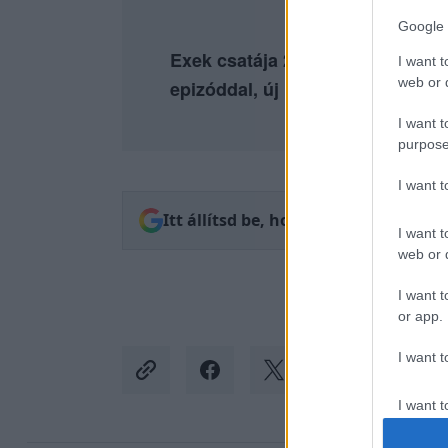
Google 
Exek csatája 2. évad július 8-tól
I want t
web or d
epizóddal, új rész szerdánként!
I want t
purpose
I want 
Itt állítsd be, hogy az RTL.hu az el
I want t
web or d
I want t
or app.
I want t
I want t
authenti