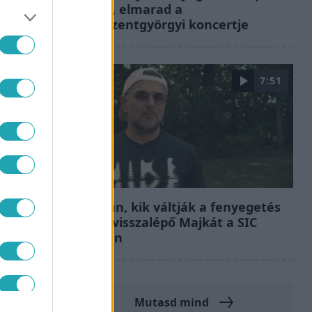
Majka, elmarad a
sepsiszentgyörgyi koncertje
7:51
Fókusz
Megvan, kik váltják a fenyegetés
miatt visszalépő Majkát a SIC
Feszten
Mutasd mind