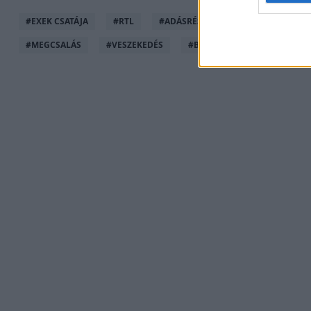
#
EXEK CSATÁJA
#
RTL
#
ADÁSRÉSZLETEK
#
RTL+
#
MEGCSALÁS
#
VESZEKEDÉS
#
BIZALOM
#
SZAKÍTÁS