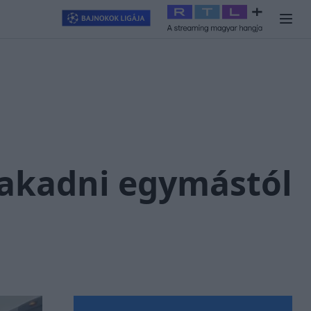
llagjegy
#
RTL+
#
Exek csatája 2026
#
Celeb vagyok, ments ki
zakadni egymástól