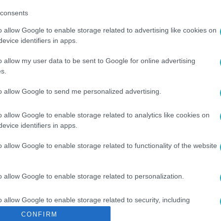
consents
 az
RTL+ Premiumon
! Premier dupla
o allow Google to enable storage related to advertising like cookies on
evice identifiers in apps.
o allow my user data to be sent to Google for online advertising
s.
to allow Google to send me personalized advertising.
sők között legyen a Google-találatokban!
o allow Google to enable storage related to analytics like cookies on
evice identifiers in apps.
o allow Google to enable storage related to functionality of the website
o allow Google to enable storage related to personalization.
o allow Google to enable storage related to security, including
cation functionality and fraud prevention, and other user protection.
CONFIRM