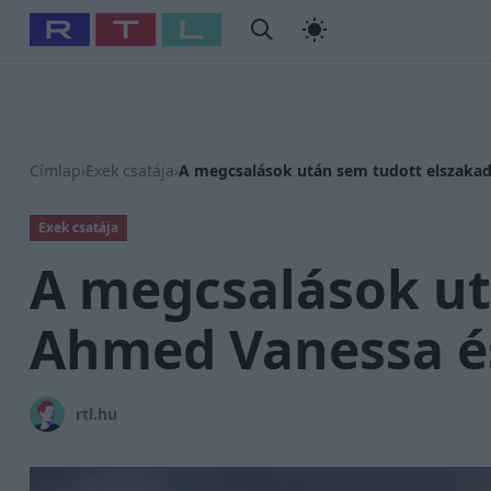
#
Babits Marcella
#
Szellő István
#
Most Wanted
#
Gallusz
Címlap
›
Exek csatája
›
A megcsalások után sem tudott elszaka
Exek csatája
A megcsalások ut
Ahmed Vanessa é
rtl.hu