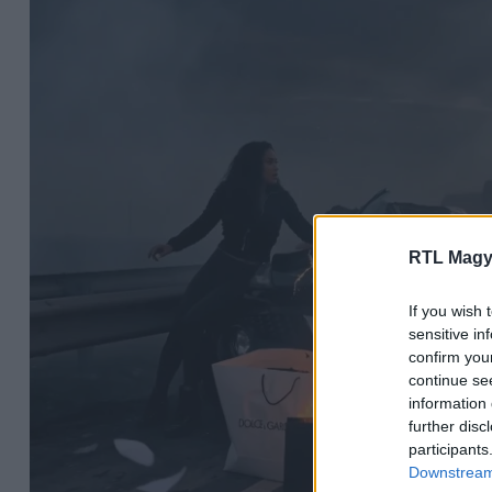
RTL Magy
If you wish 
sensitive in
confirm you
continue se
information 
further disc
participants
Downstream 