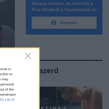
Kövess minket, és értesülj a
friss hírekről a Facebookon is!
Követem
Népszerű
sonal or
ection to
ou may
 personal
out of the
 downstream
B’s List of