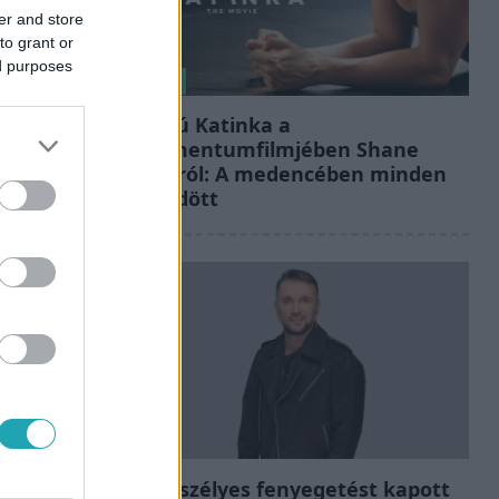
er and store
to grant or
ed purposes
Kultúra
Hosszú Katinka a
dokumentumfilmjében Shane
Tusupról: A medencében minden
működött
Bulvár
Életveszélyes fenyegetést kapott