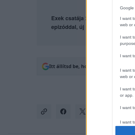
Google 
Exek csatája 2. évad július 8-tól
I want t
web or d
epizóddal, új rész szerdánként!
I want t
purpose
I want 
Itt állítsd be, hogy az RTL.hu az el
I want t
web or d
I want t
or app.
I want t
I want t
authenti