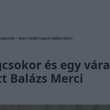
 Nikolett
#
Időjárás
#
RTL műsor
#
Víz
#
Magyar Péter
#
Csi
vallomás – ilyen randit kapott Balázs Merci
csokor és egy vára
tt Balázs Merci