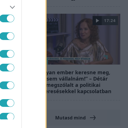
17:24
Reggeli
„Ha olyan ember keresne meg,
akkor sem vállalnám!” – Détár
Enikő megszólalt a politikai
megkeresésekkel kapcsolatban
Mutasd mind