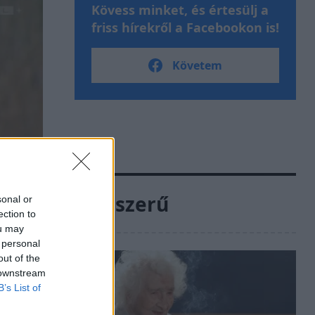
Kövess minket, és értesülj a
friss hírekről a Facebookon is!
Követem
Népszerű
sonal or
ection to
ou may
 personal
out of the
 downstream
B’s List of