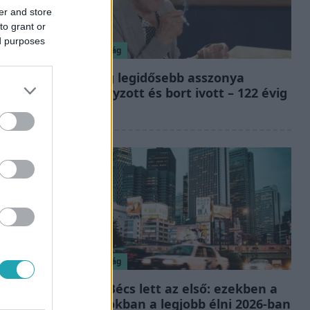
er and store
to grant or
ed purposes
Nagyvilág
A világ legidősebb asszonya
dohányzott és bort ivott – 122 évig
élt
Nagyvilág
Nem Bécs lett az első: ezekben a
városokban a legjobb élni 2026-ban