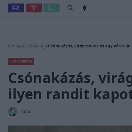
#
Babits Marcella
#
Szellő István
#
Most Wanted
#
Gallusz
Címlap
›
Exek csatája
›
Csónakázás, virágcsokor és egy váratlan 
Exek csatája
Csónakázás, virág
ilyen randit kapo
rtl.hu