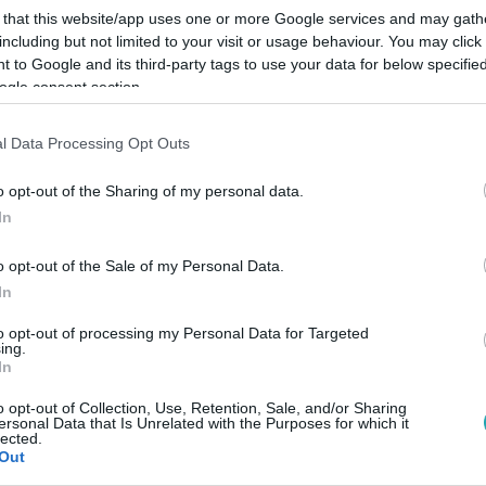
 that this website/app uses one or more Google services and may gath
including but not limited to your visit or usage behaviour. You may click 
 to Google and its third-party tags to use your data for below specifi
ogle consent section.
Link másolása
l Data Processing Opt Outs
o opt-out of the Sharing of my personal data.
In
etéssel készült exének az
Exek csatájában
.
o opt-out of the Sale of my Personal Data.
akázással kedveskedett
Balázs Mercinek
, aki
In
 a váratlan randin. Moh ráadásul egy saját
to opt-out of processing my Personal Data for Targeted
, majd felidézték, hogy milyen volt,
ing.
In
ezt a lányért.
Az RTL+ Premiumon augusztus
o opt-out of Collection, Use, Retention, Sale, and/or Sharing
ersonal Data that Is Unrelated with the Purposes for which it
lected.
Out