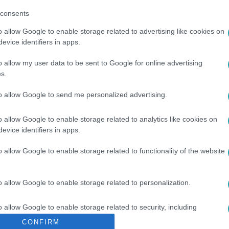
consents
 az
RTL+ Premiumon
! Premier dupla
o allow Google to enable storage related to advertising like cookies on
evice identifiers in apps.
o allow my user data to be sent to Google for online advertising
s.
to allow Google to send me personalized advertising.
sők között legyen a Google-találatokban!
o allow Google to enable storage related to analytics like cookies on
evice identifiers in apps.
o allow Google to enable storage related to functionality of the website
o allow Google to enable storage related to personalization.
o allow Google to enable storage related to security, including
cation functionality and fraud prevention, and other user protection.
CONFIRM