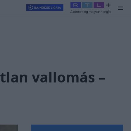
llagjegy
#
RTL+
#
Exek csatája 2026
#
Celeb vagyok, ments ki
tlan vallomás –