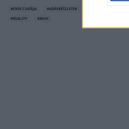
#
EXEK CSATÁJA
#
ADÁSRÉSZLETEK
#
SZLÉPKA ARMAND
#
REALITY
#
MOH