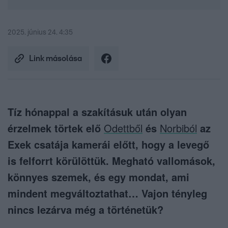
2025. június 24. 4:35
Link másolása
Tíz hónappal a szakításuk után olyan
érzelmek törtek elő
Odettből
és
Norbiból
az
Exek csatája kamerái előtt, hogy a levegő
is felforrt körülöttük. Megható vallomások,
könnyes szemek, és egy mondat, ami
mindent megváltoztathat… Vajon tényleg
nincs lezárva még a történetük?