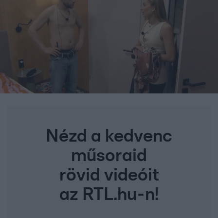
Nézd a kedvenc
műsoraid
rövid videóit
az RTL.hu-n!