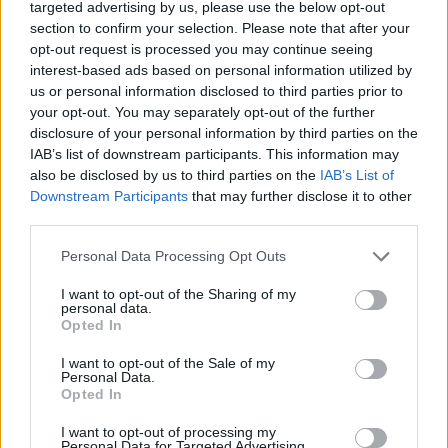
targeted advertising by us, please use the below opt-out
section to confirm your selection. Please note that after your
opt-out request is processed you may continue seeing
interest-based ads based on personal information utilized by
us or personal information disclosed to third parties prior to
Kövess minket, és értesülj a friss hírekről a
your opt-out. You may separately opt-out of the further
Facebookon is!
disclosure of your personal information by third parties on the
IAB’s list of downstream participants. This information may
also be disclosed by us to third parties on the
IAB’s List of
Követem
Downstream Participants
that may further disclose it to other
third parties.
Please note that this website/app uses one or more Google
Personal Data Processing Opt Outs
services and may gather and store information including but
not limited to your visit or usage behaviour. You may click to
I want to opt-out of the Sharing of my
personal data.
grant or deny consent to Google and its third-party tags to
#
EXEK CSATÁJA
#
KAMARÁS NORBI
#
KÁRMÁN ODETT
Opted In
use your data for below specified purposes in below Google
#
SZERELEM
#
EX
#
SÍRÁS
#
PÁRKAPCSOLAT
consent section.
I want to opt-out of the Sale of my
Personal Data.
#
KAPCSOLAT
#
SZAKÍTÁS
Opted In
I want to opt-out of processing my
Personal Data for Targeted Advertising.