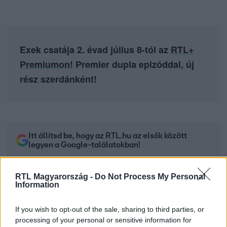
Exek csatája 2. évad július 8-tól az
RTL+
Premiumon
! Premier dupla epizóddal, új
rész szerdánként!
Itt állítsd be, hogy az RTL.hu az elsők között
legyen a Google-találatokban!
RTL Magyarország -
Do Not Process My Personal
Information
If you wish to opt-out of the sale, sharing to third parties, or
processing of your personal or sensitive information for