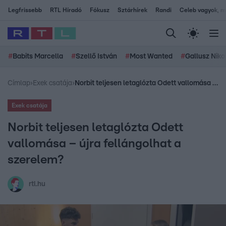
Legfrissebb
RTL Híradó
Fókusz
Sztárhírek
Randi
Celeb vagyok, me
#
Babits Marcella
#
Szellő István
#
Most Wanted
#
Gallusz Niko
Címlap
›
Exek csatája
›
Norbit teljesen letaglózta Odett vallomása – újra fellángolhat a szerelem?
Exek csatája
Norbit teljesen letaglózta Odett
vallomása – újra fellángolhat a
szerelem?
rtl.hu