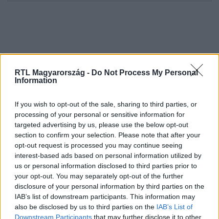
RTL Magyarország -
Do Not Process My Personal
Information
If you wish to opt-out of the sale, sharing to third parties, or
processing of your personal or sensitive information for
Kövess minket, és értesülj a friss hírekről a
targeted advertising by us, please use the below opt-out
Facebookon is!
section to confirm your selection. Please note that after your
opt-out request is processed you may continue seeing
interest-based ads based on personal information utilized by
Követem
us or personal information disclosed to third parties prior to
your opt-out. You may separately opt-out of the further
disclosure of your personal information by third parties on the
IAB’s list of downstream participants. This information may
also be disclosed by us to third parties on the
IAB’s List of
Downstream Participants
that may further disclose it to other