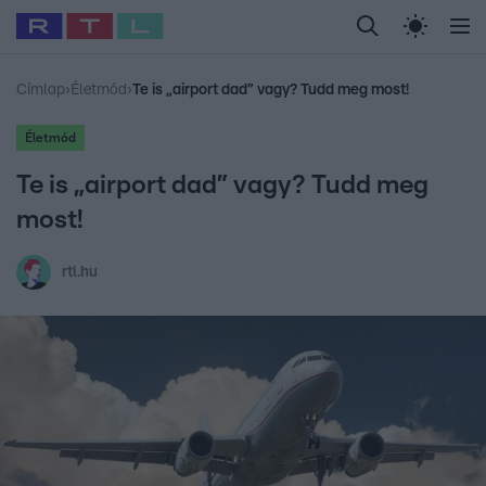
Legfrissebb
RTL Híradó
Fókusz
Sztárhírek
Randi
Celeb vagyok, me
#
Babits Marcella
#
Szellő István
#
Most Wanted
#
Gallusz Niko
Címlap
›
Életmód
›
Te is „airport dad” vagy? Tudd meg most!
Életmód
Te is „airport dad” vagy? Tudd meg
most!
rtl.hu