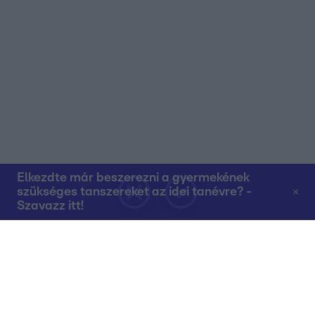
Elkezdte már beszerezni a gyermekének
szükséges tanszereket az idei tanévre? -
Szavazz itt!