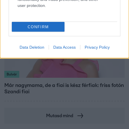
user protection.
CONFIRM
Data Deletion
Data Access
Privacy Policy
Bulvár
Már nagymama, de a fiai is kész férfiak: friss fotón
Szandi fiai
Mutasd mind