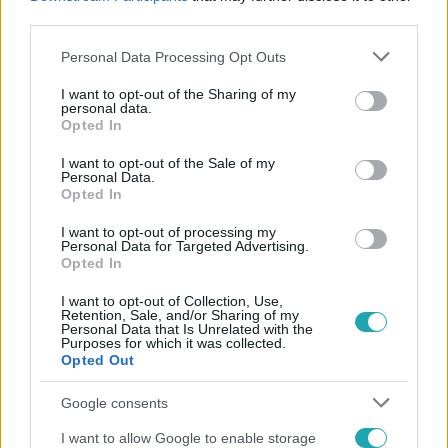
#
ÉLETMÓD
#
UTAZÁS
#
REPÜLŐ
#
AIRPORT DAD
third parties.
Please note that this website/app uses one or more Google
Personal Data Processing Opt Outs
services and may gather and store information including but
not limited to your visit or usage behaviour. You may click to
I want to opt-out of the Sharing of my
personal data.
grant or deny consent to Google and its third-party tags to
Opted In
use your data for below specified purposes in below Google
consent section.
I want to opt-out of the Sale of my
Népszerű
Personal Data.
Opted In
I want to opt-out of processing my
Personal Data for Targeted Advertising.
Opted In
I want to opt-out of Collection, Use,
Retention, Sale, and/or Sharing of my
Personal Data that Is Unrelated with the
Purposes for which it was collected.
Opted Out
Google consents
I want to allow Google to enable storage