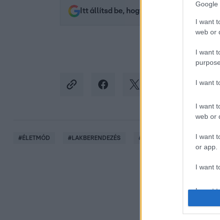
Google 
Itt állítsd be, hogy az RTL.hu az elsők 
I want t
web or d
I want t
purpose
I want 
I want t
web or d
I want t
#
ÉLETMÓD
#
LAKBERENDEZÉS
#
OTTHON
#
FÜRDŐSZ
or app.
I want t
I want t
authenti