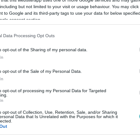
including but not limited to your visit or usage behaviour. You may click 
 to Google and its third-party tags to use your data for below specifi
ogle consent section.
l Data Processing Opt Outs
Link másolása
o opt-out of the Sharing of my personal data.
In
n egy praktikus helyiség – egyre több
o opt-out of the Sale of my Personal Data.
pcsolódás szentélyévé. A lakberendezési
In
s egyre inkább előtérbe kerül a kényelem,
to opt-out of processing my Personal Data for Targeted
ing.
rn technológia. Nézzük, milyen irányzatok
In
ágában!
o opt-out of Collection, Use, Retention, Sale, and/or Sharing
ersonal Data that Is Unrelated with the Purposes for which it
lected.
Out