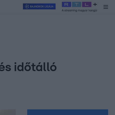
y
#
RTL+
#
Exek csatája 2026
#
Celeb vagyok, ments ki innen
#
H
s időtálló