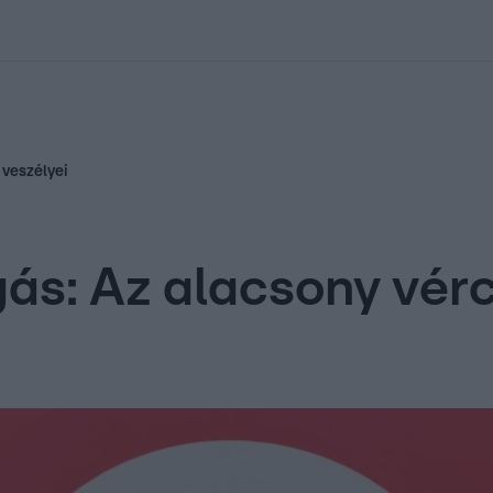
kolett
#
Időjárás
#
RTL műsor
#
Víz
#
Magyar Péter
#
Csillagjeg
 veszélyei
ás: Az alacsony vérc