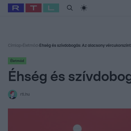
#
Babits Marcella
#
Szellő István
#
Most Wanted
#
Gallusz Ni
Címlap
›
Életmód
›
Éhség és szívdobogás: Az alacsony vércukorszint
Életmód
Éhség és szívdobog
rtl.hu