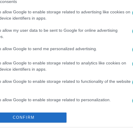
consents
o allow Google to enable storage related to advertising like cookies on
evice identifiers in apps.
o allow my user data to be sent to Google for online advertising
s.
to allow Google to send me personalized advertising.
LETMÓDVÁLTÁS
#
SZÍVDOBOGÁS
#
HIPOGLIKÉMIA
o allow Google to enable storage related to analytics like cookies on
evice identifiers in apps.
o allow Google to enable storage related to functionality of the website
o allow Google to enable storage related to personalization.
o allow Google to enable storage related to security, including
CONFIRM
cation functionality and fraud prevention, and other user protection.