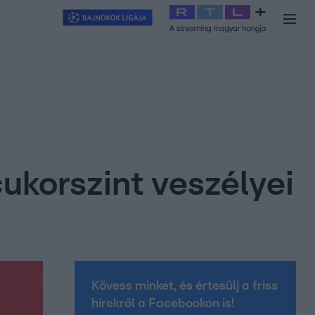
y
#
RTL+
#
Exek csatája 2026
#
Celeb vagyok, ments ki innen
#
H
ukorszint veszélyei
Kövess minket, és értesülj a friss
hírekről a Facebookon is!