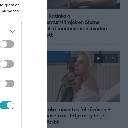
to grant or
Kultúra
ed purposes
Hosszú Katinka a
dokumentumfilmjében Shane
Tusupról: A medencében minden
működött
13:37
Reggeli
Öt gyereket neveltek fel közösen –
szinte sosem mutatja meg férjét
Ungár Anikó