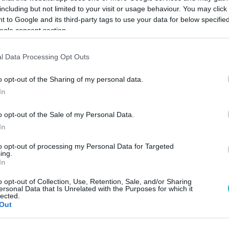
including but not limited to your visit or usage behaviour. You may click 
 to Google and its third-party tags to use your data for below specifi
ogle consent section.
Link másolása
l Data Processing Opt Outs
o opt-out of the Sharing of my personal data.
d, és közben hevesen ver a szíved? Lehet,
In
l a háttérben. Utánajártunk az éhség és a
o opt-out of the Sale of my Personal Data.
k, megtudhatod, hogyan előzheted meg
In
to opt-out of processing my Personal Data for Targeted
ing.
In
o opt-out of Collection, Use, Retention, Sale, and/or Sharing
ersonal Data that Is Unrelated with the Purposes for which it
lected.
között legyen a Google-találatokban!
Out