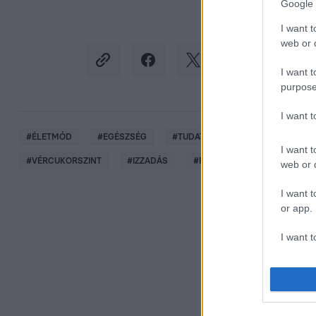
Google 
I want t
web or d
I want t
purpose
I want 
#
ÉLETMÓD
#
EGÉSZSÉG
#
TUDATOS TÁPLÁLKOZÁS
#
É
I want t
#
VÉRCUKORSZINT
#
IZZADÁS
#
FITT
web or d
I want t
or app.
I want t
I want t
authenti