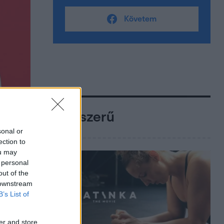
Követem
Népszerű
sonal or
ection to
ou may
 personal
out of the
 downstream
B’s List of
er and store