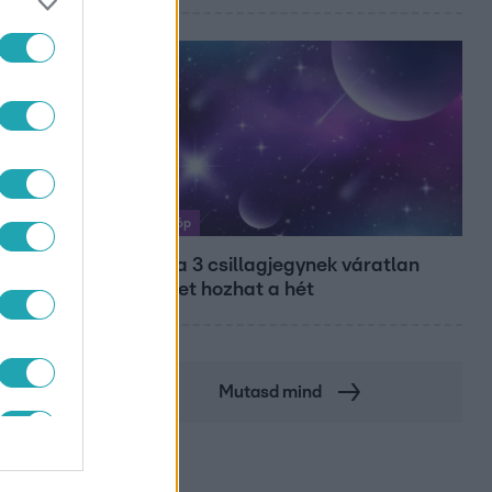
Horoszkóp
Ennek a 3 csillagjegynek váratlan
sikereket hozhat a hét
Mutasd mind