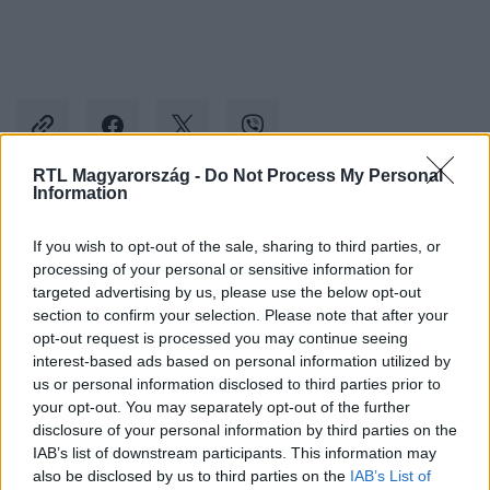
RTL Magyarország -
Do Not Process My Personal
Information
Kövess minket, és értesülj a friss hírekről a
If you wish to opt-out of the sale, sharing to third parties, or
Facebookon is!
processing of your personal or sensitive information for
targeted advertising by us, please use the below opt-out
Követem
section to confirm your selection. Please note that after your
opt-out request is processed you may continue seeing
interest-based ads based on personal information utilized by
us or personal information disclosed to third parties prior to
your opt-out. You may separately opt-out of the further
disclosure of your personal information by third parties on the
IAB’s list of downstream participants. This information may
#
ÉLETMÓD
#
GYEREKVÁLLALÁS
#
SPERMA
also be disclosed by us to third parties on the
IAB’s List of