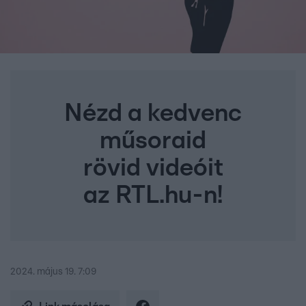
Nézd a kedvenc
műsoraid
rövid videóit
az RTL.hu-n!
2024. május 19. 7:09