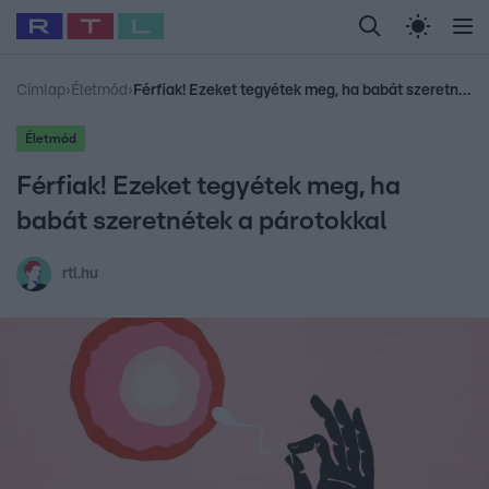
Legfrissebb
RTL Híradó
Fókusz
Sztárhírek
Randi
Celeb vagyok, me
#
Babits Marcella
#
Szellő István
#
Most Wanted
#
Gallusz Niko
Címlap
›
Életmód
›
Férfiak! Ezeket tegyétek meg, ha babát szeretnétek a párotokkal
Életmód
Férfiak! Ezeket tegyétek meg, ha
babát szeretnétek a párotokkal
rtl.hu