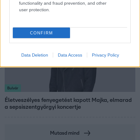
legélhetőbb városában
functionality and fraud prevention, and other
user protection.
CONFIRM
Data Deletion
Data Access
Privacy Policy
Bulvár
Életveszélyes fenyegetést kapott Majka, elmarad
a sepsiszentgyörgyi koncertje
Mutasd mind