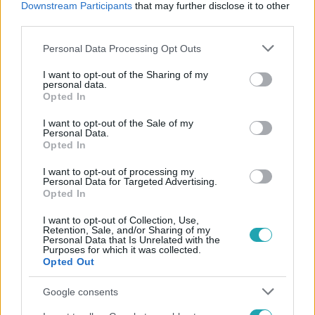
Downstream Participants
that may further disclose it to other
#
FÉRFI
#
TERMÉKENYSÉG
third parties.
Please note that this website/app uses one or more Google
Personal Data Processing Opt Outs
services and may gather and store information including but
not limited to your visit or usage behaviour. You may click to
I want to opt-out of the Sharing of my
personal data.
grant or deny consent to Google and its third-party tags to
Opted In
use your data for below specified purposes in below Google
consent section.
I want to opt-out of the Sale of my
Népszerű
Personal Data.
Opted In
I want to opt-out of processing my
Personal Data for Targeted Advertising.
Opted In
I want to opt-out of Collection, Use,
Retention, Sale, and/or Sharing of my
Personal Data that Is Unrelated with the
Purposes for which it was collected.
Opted Out
Google consents