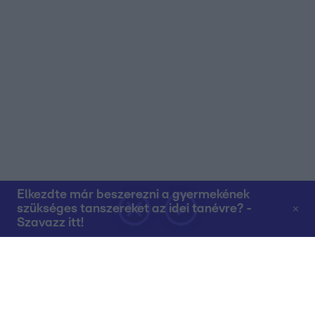
Elkezdte már beszerezni a gyermekének
szükséges tanszereket az idei tanévre? -
Szavazz itt!