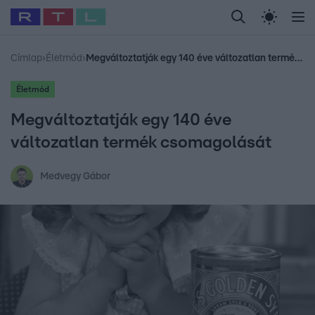
Legfrissebb
RTL Híradó
Fókusz
Sztárhírek
Randi
Celeb vagyok, me
#
Babits Marcella
#
Szellő István
#
Most Wanted
#
Gallusz Niko
Címlap
›
Életmód
›
Megváltoztatják egy 140 éve változatlan termék csomagolását
Életmód
Megváltoztatják egy 140 éve
változatlan termék csomagolását
Medvegy Gábor