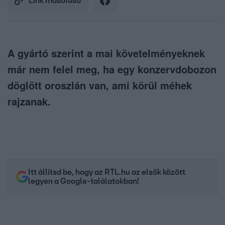
Link másolása
A gyártó szerint a mai követelményeknek
már nem felel meg, ha egy konzervdobozon
döglött oroszlán van, ami körül méhek
rajzanak.
Itt állítsd be, hogy az RTL.hu az elsők között
legyen a Google-találatokban!