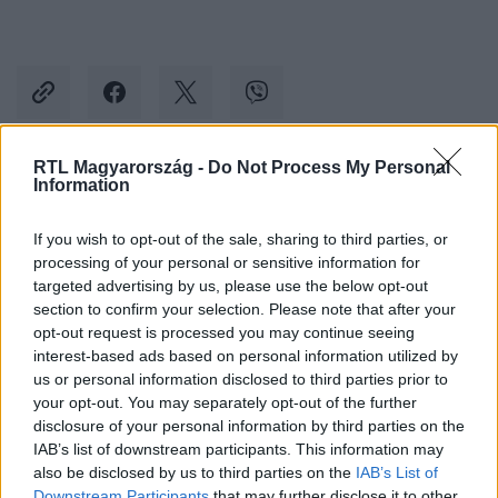
RTL Magyarország -
Do Not Process My Personal
Information
Kövess minket, és értesülj a friss hírekről a
Facebookon is!
If you wish to opt-out of the sale, sharing to third parties, or
processing of your personal or sensitive information for
Követem
targeted advertising by us, please use the below opt-out
section to confirm your selection. Please note that after your
opt-out request is processed you may continue seeing
interest-based ads based on personal information utilized by
us or personal information disclosed to third parties prior to
your opt-out. You may separately opt-out of the further
disclosure of your personal information by third parties on the
#
ÉLETMÓD
#
MÁRKA
#
GASZTRO
#
SZIRUP
IAB’s list of downstream participants. This information may
#
DESIGN
#
EGYESÜLT KIRÁLYSÁG
#
KONZERV
also be disclosed by us to third parties on the
IAB’s List of
Downstream Participants
that may further disclose it to other