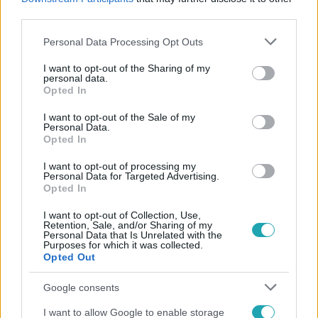
#
BIBLIA
third parties.
Please note that this website/app uses one or more Google
Personal Data Processing Opt Outs
services and may gather and store information including but
not limited to your visit or usage behaviour. You may click to
I want to opt-out of the Sharing of my
personal data.
grant or deny consent to Google and its third-party tags to
Opted In
use your data for below specified purposes in below Google
consent section.
I want to opt-out of the Sale of my
Personal Data.
Népszerű
Opted In
I want to opt-out of processing my
Personal Data for Targeted Advertising.
Opted In
6:12
I want to opt-out of Collection, Use,
Retention, Sale, and/or Sharing of my
Personal Data that Is Unrelated with the
Purposes for which it was collected.
Opted Out
Google consents
I want to allow Google to enable storage