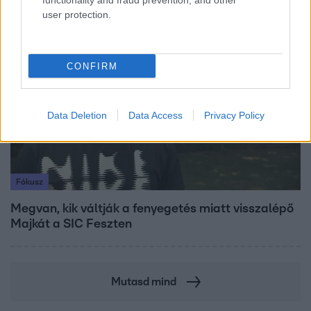
functionality and fraud prevention, and other
user protection.
7:51
CONFIRM
Data Deletion
Data Access
Privacy Policy
Fókusz
Megvan, kik váltják a fenyegetés miatt visszalépő
Majkát a SIC Feszten
Mutasd mind