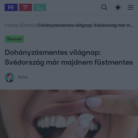
Legfrissebb
RTL Híradó
Fókusz
Sztárhírek
Randi
Celeb vagyok, me
#
Babits Marcella
#
Szellő István
#
Most Wanted
#
Gallusz Niko
Címlap
›
Életmód
›
Dohányzásmentes világnap: Svédország már majdnem füstmentes
Életmód
Dohányzásmentes világnap:
Svédország már majdnem füstmentes
rtl.hu