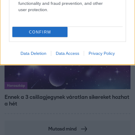
lányok segítettek
functionality and fraud prevention, and other
user protection.
CONFIRM
Data Deletion
Data Access
Privacy Policy
Horoszkóp
Ennek a 3 csillagjegynek váratlan sikereket hozhat
a hét
Mutasd mind