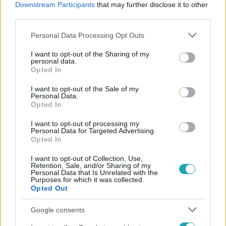
Downstream Participants
that may further disclose it to other
#
TÜRKMENISZTÁN
third parties.
Please note that this website/app uses one or more Google
Personal Data Processing Opt Outs
services and may gather and store information including but
not limited to your visit or usage behaviour. You may click to
I want to opt-out of the Sharing of my
personal data.
grant or deny consent to Google and its third-party tags to
Opted In
use your data for below specified purposes in below Google
consent section.
I want to opt-out of the Sale of my
Népszerű
Personal Data.
Opted In
I want to opt-out of processing my
Personal Data for Targeted Advertising.
Opted In
I want to opt-out of Collection, Use,
Retention, Sale, and/or Sharing of my
Personal Data that Is Unrelated with the
Purposes for which it was collected.
Opted Out
Google consents