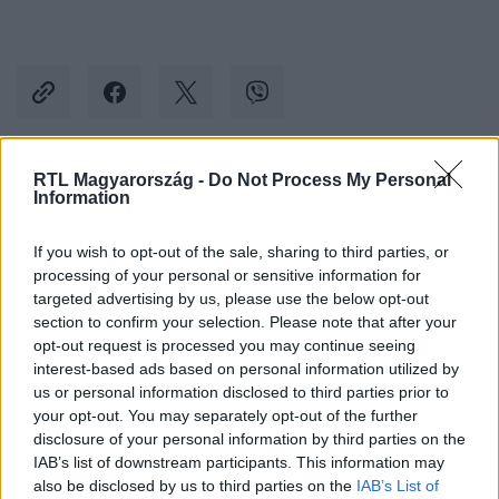
RTL Magyarország -
Do Not Process My Personal
Kövess minket, és értesülj a friss hírekről a
Information
Facebookon is!
If you wish to opt-out of the sale, sharing to third parties, or
processing of your personal or sensitive information for
Követem
targeted advertising by us, please use the below opt-out
section to confirm your selection. Please note that after your
opt-out request is processed you may continue seeing
interest-based ads based on personal information utilized by
us or personal information disclosed to third parties prior to
your opt-out. You may separately opt-out of the further
#
ÉLETMÓD
#
DOHÁNYZÁS
#
SVÉDORSZÁG
disclosure of your personal information by third parties on the
IAB’s list of downstream participants. This information may
#
SNÜSSZ
#
CIGARETTA
#
WHO
#
EGÉSZSÉG
also be disclosed by us to third parties on the
IAB’s List of