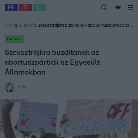
Legfrissebb
RTL Híradó
Fókusz
Sztárhírek
Randi
Celeb vagyok, me
#
Babits Marcella
#
Szellő István
#
Most Wanted
#
Gallusz Niko
Címlap
›
Életmód
›
Szexsztrájkra buzdítanak az abortuszpártiak az Egyesült Államokban
Életmód
Szexsztrájkra buzdítanak az
abortuszpártiak az Egyesült
Államokban
rtl.hu