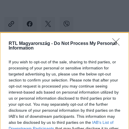
RTL Magyarország -
Do Not Process My Personal
Information
Kövess minket, és értesülj a friss hírekről a
Facebookon is!
If you wish to opt-out of the sale, sharing to third parties, or
processing of your personal or sensitive information for
Követem
targeted advertising by us, please use the below opt-out
section to confirm your selection. Please note that after your
opt-out request is processed you may continue seeing
interest-based ads based on personal information utilized by
us or personal information disclosed to third parties prior to
your opt-out. You may separately opt-out of the further
disclosure of your personal information by third parties on the
#
ÉLETMÓD
#
ABORTUSZ
#
SZEXSZTRÁJK
IAB’s list of downstream participants. This information may
#
SZTRÁJK
#
TWITTER
#
KÖZÖSSÉGI OLDALAK
also be disclosed by us to third parties on the
IAB’s List of
Downstream Participants
that may further disclose it to other