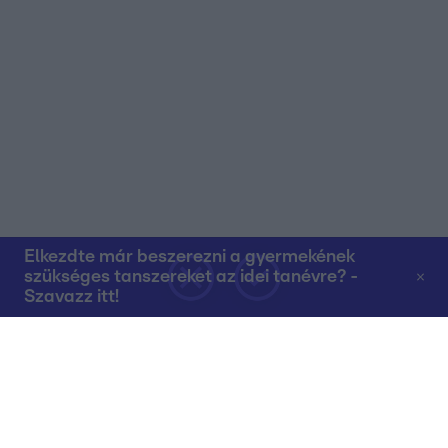
Elkezdte már beszerezni a gyermekének
szükséges tanszereket az idei tanévre? -
Szavazz itt!