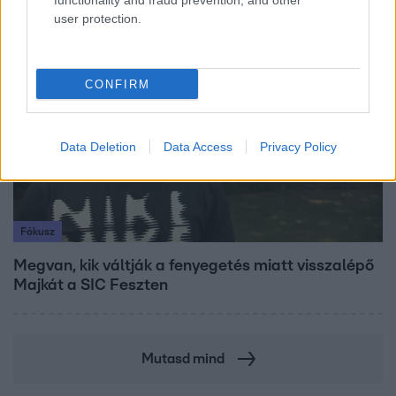
functionality and fraud prevention, and other
user protection.
7:51
CONFIRM
Data Deletion
Data Access
Privacy Policy
Fókusz
Megvan, kik váltják a fenyegetés miatt visszalépő
Majkát a SIC Feszten
Mutasd mind