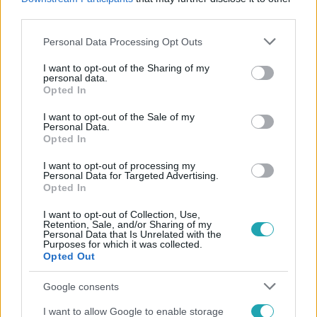
#
EGYESÜLT ÁLLAMOK
#
ROE V WADE
third parties.
Please note that this website/app uses one or more Google
Personal Data Processing Opt Outs
services and may gather and store information including but
not limited to your visit or usage behaviour. You may click to
I want to opt-out of the Sharing of my
personal data.
grant or deny consent to Google and its third-party tags to
Opted In
use your data for below specified purposes in below Google
consent section.
I want to opt-out of the Sale of my
Personal Data.
Népszerű
Opted In
I want to opt-out of processing my
Personal Data for Targeted Advertising.
Opted In
I want to opt-out of Collection, Use,
Retention, Sale, and/or Sharing of my
Personal Data that Is Unrelated with the
Purposes for which it was collected.
Opted Out
Google consents
I want to allow Google to enable storage