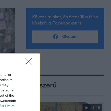
Kövess minket, és értesülj a friss
hírekről a Facebookon is!
Követem
sonal or
ection to
Népszerű
ou may
 personal
out of the
 downstream
B’s List of
2:46