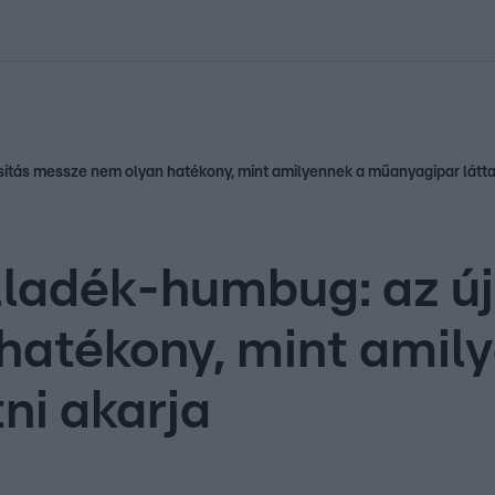
kolett
#
Időjárás
#
RTL műsor
#
Víz
#
Magyar Péter
#
Csillagjeg
ítás messze nem olyan hatékony, mint amilyennek a műanyagipar láttat
lladék-humbug: az ú
hatékony, mint amil
ni akarja