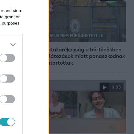
er and store
to grant or
ed purposes
Híradó
Energiatakarékosság a börtönökben
is – korlátozások miatt panaszkodnak
a fogvatartottak
6:35
Reggeli