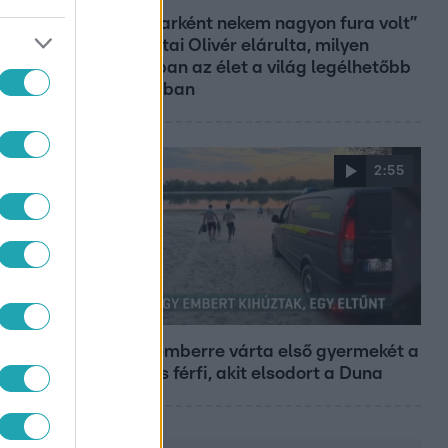
„Magyarként nekem nagyon fura volt”
– Pusztai Olivér elárulta, milyen
valójában az élet a világ legélhetőbb
városában
2:55
LAMOK
Híradó
Szeptemberre várta első gyermekét a
29 éves férfi, akit elsodort a Duna