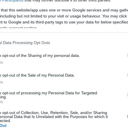
 that this website/app uses one or more Google services and may gath
including but not limited to your visit or usage behaviour. You may click 
 to Google and its third-party tags to use your data for below specifi
ogle consent section.
l Data Processing Opt Outs
Link másolása
o opt-out of the Sharing of my personal data.
In
o opt-out of the Sale of my Personal Data.
dent ellep a hulladék, miközben a gyártók
In
gy a felelősséget a fogyasztókra hárítsák és
to opt-out of processing my Personal Data for Targeted
ing.
In
o opt-out of Collection, Use, Retention, Sale, and/or Sharing
ersonal Data that Is Unrelated with the Purposes for which it
lected.
Out