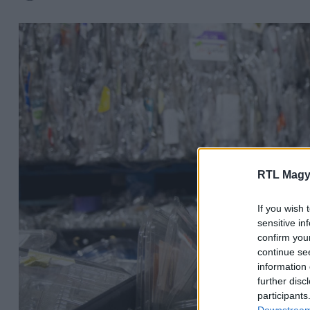
RTL Magy
If you wish 
sensitive in
confirm you
continue se
information 
further disc
participants
Downstream 