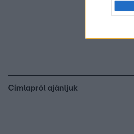
Címlapról ajánljuk