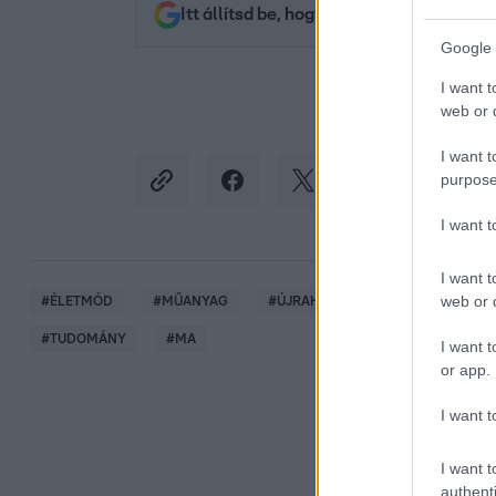
Itt állítsd be, hogy az RTL.hu az elsők 
Google 
I want t
web or d
I want t
purpose
I want 
I want t
web or d
#
ÉLETMÓD
#
MŰANYAG
#
ÚJRAHASZNOSÍTÁS
#
KÖRNY
#
TUDOMÁNY
#
MA
I want t
or app.
I want t
I want t
authenti