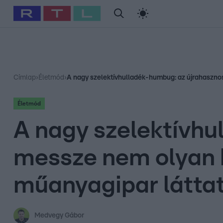
#
Babits Marcella
#
Szellő István
#
Most Wanted
#
Gallusz Ni
Címlap
›
Életmód
›
A nagy szelektívhulladék-humbug: az újrahasznos
Életmód
A nagy szelektívhu
messze nem olyan 
műanyagipar láttat
Medvegy Gábor