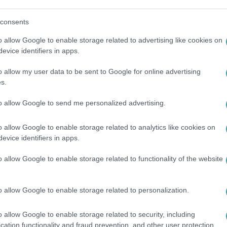
között legyen a Google-találatokban!
consents
o allow Google to enable storage related to advertising like cookies on
evice identifiers in apps.
o allow my user data to be sent to Google for online advertising
s.
to allow Google to send me personalized advertising.
o allow Google to enable storage related to analytics like cookies on
evice identifiers in apps.
EZETVÉDELEM
#
SZELEKTÍV HULLADÉK
#
AMERIKAI EGYESÜLT ÁL
o allow Google to enable storage related to functionality of the website
o allow Google to enable storage related to personalization.
o allow Google to enable storage related to security, including
cation functionality and fraud prevention, and other user protection.