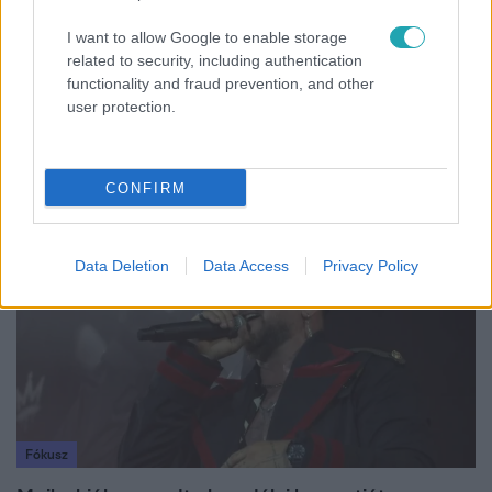
I want to allow Google to enable storage
Híradó
related to security, including authentication
functionality and fraud prevention, and other
Lannert Judit az RTL-nek: Maradnak a
user protection.
tankerületek és a Klebelsberg Központ, de
átalakítják őket
CONFIRM
6:56
Data Deletion
Data Access
Privacy Policy
Fókusz