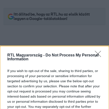
Itt állítsd be, hogy az RTL.hu az elsők között
legyen a Google-találatokban!
RTL Magyarország -
Do Not Process My Personal
Information
If you wish to opt-out of the sale, sharing to third parties, or
processing of your personal or sensitive information for
targeted advertising by us, please use the below opt-out
Kövess minket, és értesülj a friss hírekről a
section to confirm your selection. Please note that after your
Facebookon is!
opt-out request is processed you may continue seeing
interest-based ads based on personal information utilized by
us or personal information disclosed to third parties prior to
Követem
your opt-out. You may separately opt-out of the further