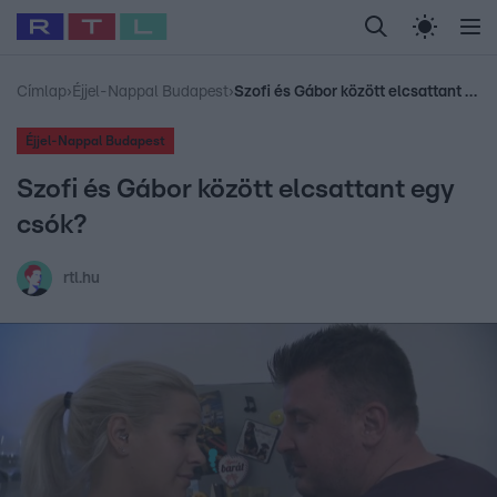
Legfrissebb
RTL Híradó
Fókusz
Sztárhírek
Randi
Celeb vagyok, me
#
Babits Marcella
#
Szellő István
#
Most Wanted
#
Gallusz Niko
Címlap
›
Éjjel-Nappal Budapest
›
Szofi és Gábor között elcsattant egy csók?
Éjjel-Nappal Budapest
Szofi és Gábor között elcsattant egy
csók?
rtl.hu