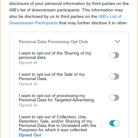
disclosure of your personal information by third parties on the
IAB’s list of downstream participants. This information may
also be disclosed by us to third parties on the
IAB’s List of
Downstream Participants
that may further disclose it to other
third parties.
#
ÉJJEL-NAPPAL BUDAPEST
#
RTL
#
RTL KLUB
Please note that this website/app uses one or more Google
Personal Data Processing Opt Outs
#
ADÁSRÉSZLETEK
#
SZOFI
#
GÁBOR
#
CSÓK
services and may gather and store information including but
not limited to your visit or usage behaviour. You may click to
I want to opt-out of the Sharing of my
personal data.
grant or deny consent to Google and its third-party tags to
Opted In
use your data for below specified purposes in below Google
consent section.
I want to opt-out of the Sale of my
Personal Data.
Opted In
I want to opt-out of processing my
Népszerű
Personal Data for Targeted Advertising.
Opted In
I want to opt-out of Collection, Use,
Retention, Sale, and/or Sharing of my
Personal Data that Is Unrelated with the
Purposes for which it was collected.
Opted Out