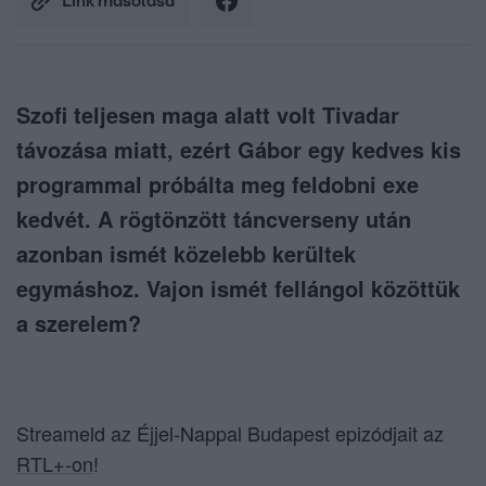
Link másolása
Szofi teljesen maga alatt volt Tivadar
távozása miatt, ezért Gábor egy kedves kis
programmal próbálta meg feldobni exe
kedvét. A rögtönzött táncverseny után
azonban ismét közelebb kerültek
egymáshoz. Vajon ismét fellángol közöttük
a szerelem?
Streameld az Éjjel-Nappal Budapest epizódjait az
RTL+-on
!