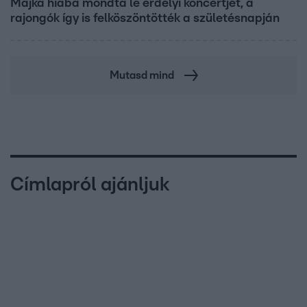
Majka hiába mondta le erdélyi koncertjét, a
rajongók így is felköszöntötték a születésnapján
Mutasd mind
Címlapról ajánljuk