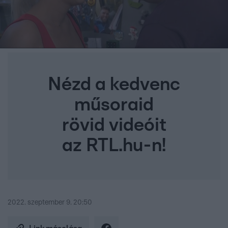
Nézd a kedvenc
műsoraid
rövid videóit
az RTL.hu-n!
2022. szeptember 9. 20:50