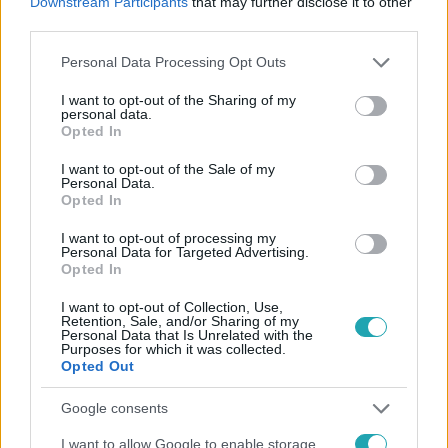
Downstream Participants
that may further disclose it to other
#
ÉJJEL-NAPPAL BUDAPEST
#
RTL
#
ADÁSRÉSZLETEK
third parties.
#
RTL KLUB
#
DÁVID
#
MESI
#
BENCE
#
VITA
Please note that this website/app uses one or more Google
Personal Data Processing Opt Outs
#
VESZEKEDÉS
#
MODELLKEDÉS
#
MEGCSALÁS
services and may gather and store information including but
not limited to your visit or usage behaviour. You may click to
I want to opt-out of the Sharing of my
personal data.
grant or deny consent to Google and its third-party tags to
Opted In
use your data for below specified purposes in below Google
consent section.
I want to opt-out of the Sale of my
Personal Data.
Opted In
I want to opt-out of processing my
Népszerű
Personal Data for Targeted Advertising.
Opted In
I want to opt-out of Collection, Use,
Retention, Sale, and/or Sharing of my
Personal Data that Is Unrelated with the
Purposes for which it was collected.
Opted Out
Google consents
I want to allow Google to enable storage