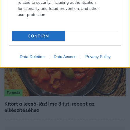
related to security, including authentication
kötelező” – 50 méterre a csúcstól fordult vissza
functionality and fraud prevention, and other
Klein Dávid
user protection.
CONFIRM
Data Deletion
Data Access
Privacy Policy
Életmód
Kitört a lecsó-láz! Íme 3 tuti recept az
elkészítéséhez