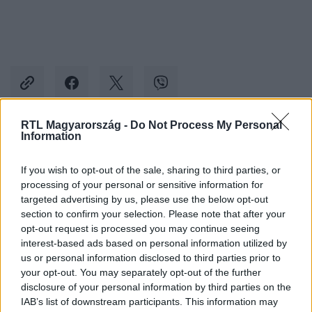
RTL Magyarország -
Do Not Process My Personal
Information
Kövess minket, és értesülj a friss hírekről a
Facebookon is!
If you wish to opt-out of the sale, sharing to third parties, or
processing of your personal or sensitive information for
targeted advertising by us, please use the below opt-out
Követem
section to confirm your selection. Please note that after your
opt-out request is processed you may continue seeing
interest-based ads based on personal information utilized by
us or personal information disclosed to third parties prior to
your opt-out. You may separately opt-out of the further
disclosure of your personal information by third parties on the
#
ÉJJEL-NAPPAL BUDAPEST
#
RTL
#
RTL KLUB
IAB’s list of downstream participants. This information may