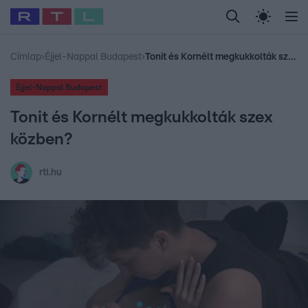
Legfrissebb
RTL Híradó
Fókusz
Sztárhírek
Randi
Celeb vagyok, me
#
Babits Marcella
#
Szellő István
#
Most Wanted
#
Gallusz Niko
Címlap
›
Éjjel-Nappal Budapest
›
Tonit és Kornélt megkukkolták szex közben?
Éjjel-Nappal Budapest
Tonit és Kornélt megkukkolták szex
közben?
rtl.hu