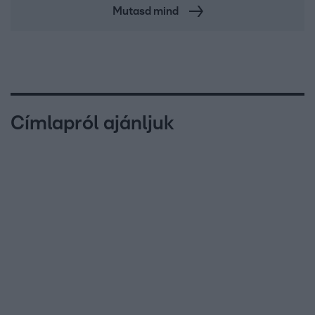
Mutasd mind
Címlapról ajánljuk