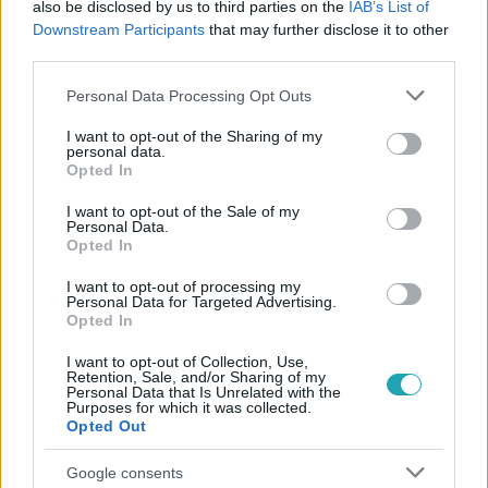
also be disclosed by us to third parties on the
IAB’s List of
#
ADÁSRÉSZLETEK
#
TONI
#
KORNÉL
#
SZEX
Downstream Participants
that may further disclose it to other
#
KUKKOLÁS
third parties.
Please note that this website/app uses one or more Google
Personal Data Processing Opt Outs
services and may gather and store information including but
not limited to your visit or usage behaviour. You may click to
I want to opt-out of the Sharing of my
personal data.
grant or deny consent to Google and its third-party tags to
Opted In
use your data for below specified purposes in below Google
consent section.
I want to opt-out of the Sale of my
Personal Data.
Népszerű
Opted In
I want to opt-out of processing my
Personal Data for Targeted Advertising.
Opted In
I want to opt-out of Collection, Use,
Retention, Sale, and/or Sharing of my
Personal Data that Is Unrelated with the
Purposes for which it was collected.
Opted Out
Google consents