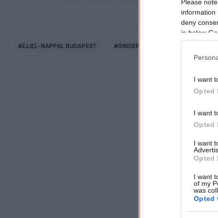
Please note
information 
deny consent
in below Go
#
ÉJJEL-NAPPAL BUDAPEST
#
GINGER
#
ANNA
#
UTAZÁ
Persona
I want t
Opted 
I want t
Opted 
I want 
Advertis
Opted 
I want t
of my P
was col
Opted 