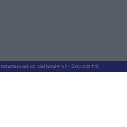
nszereket az idei tanévre? - Szavazz itt!
Kapcsolat
RTL Group Beszál
Magatartási Kó