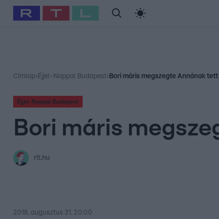
#
Babits Marcella
#
Szellő István
#
Most Wanted
#
Gallusz Ni
Címlap
›
Éjjel-Nappal Budapest
›
Bori máris megszegte Annának tett 
Éjjel-Nappal Budapest
Bori máris megszeg
rtl.hu
2018. augusztus 31. 20:00