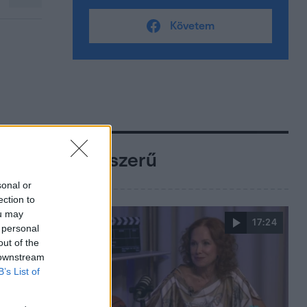
Követem
Népszerű
sonal or
ection to
ou may
17:24
 personal
out of the
 downstream
B’s List of