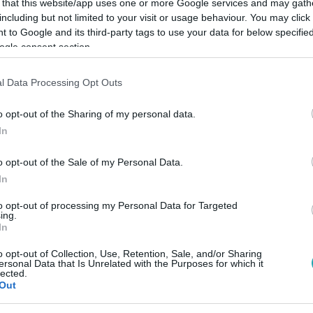
 that this website/app uses one or more Google services and may gath
including but not limited to your visit or usage behaviour. You may click 
 to Google and its third-party tags to use your data for below specifi
ogle consent section.
S
#
VITA
#
IBIZA
l Data Processing Opt Outs
o opt-out of the Sharing of my personal data.
In
o opt-out of the Sale of my Personal Data.
In
to opt-out of processing my Personal Data for Targeted
ing.
In
o opt-out of Collection, Use, Retention, Sale, and/or Sharing
ersonal Data that Is Unrelated with the Purposes for which it
lected.
Out