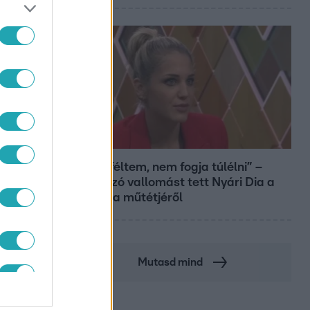
Bulvár
„Attól féltem, nem fogja túlélni” –
megrázó vallomást tett Nyári Dia a
kislánya műtétjéről
Mutasd mind