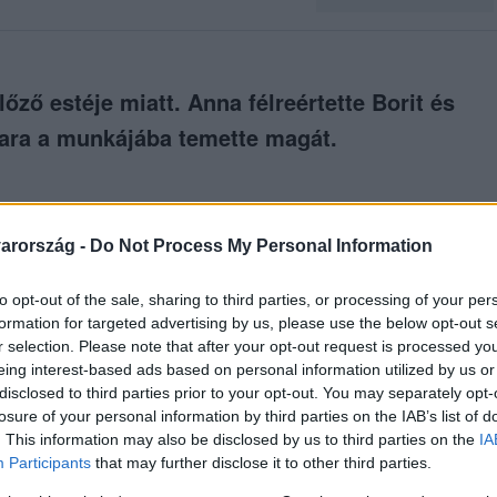
őző estéje miatt. Anna félreértette Borit és
mara a munkájába temette magát.
ódjait az
RTL+-on
!
arország -
Do Not Process My Personal Information
to opt-out of the sale, sharing to third parties, or processing of your per
között legyen a Google-találatokban!
formation for targeted advertising by us, please use the below opt-out s
r selection. Please note that after your opt-out request is processed y
eing interest-based ads based on personal information utilized by us or
disclosed to third parties prior to your opt-out. You may separately opt-
losure of your personal information by third parties on the IAB’s list of
. This information may also be disclosed by us to third parties on the
IA
Participants
that may further disclose it to other third parties.