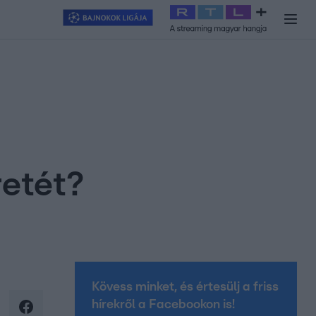
y
#
RTL+
#
Exek csatája 2026
#
Celeb vagyok, ments ki innen
#
H
retét?
Kövess minket, és értesülj a friss
hírekről a Facebookon is!