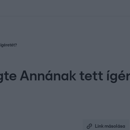
kolett
#
Időjárás
#
RTL műsor
#
Víz
#
Magyar Péter
#
Csillagjeg
ígéretét?
te Annának tett ígé
Link másolása