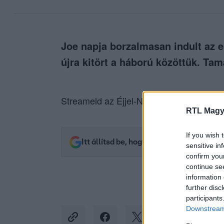
Joe napja borzalmasan indult az el
újra kitört a háború közöttük. Ta
Streameld az Éjjel-Nappal Budapest epiz
RTL Magy
If you wish 
Itt állítsd be, hogy az RTL.hu az elsők 
sensitive in
confirm you
continue se
information 
further disc
participants
Downstream 