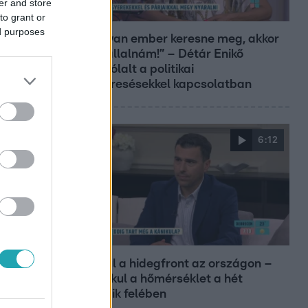
er and store
Reggeli
to grant or
ed purposes
„Ha olyan ember keresne meg, akkor
sem vállalnám!” – Détár Enikő
megszólalt a politikai
megkeresésekkel kapcsolatban
6:12
Reggeli
Átvonul a hidegfront az országon –
így alakul a hőmérséklet a hét
második felében