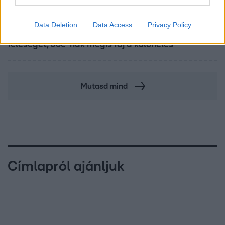
Exek csatája
Data Deletion
Data Access
Privacy Policy
47-szer szakítottak, többször elküldte otthonról
feleségét, Joe-nak mégis fáj a különélés
Mutasd mind
Címlapról ajánljuk