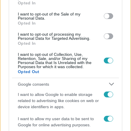
grant or deny consent to Google and its third-party tags to
Opted In
use your data for below specified purposes in below Google
consent section.
2:55
I want to opt-out of the Sale of my
Personal Data.
Opted In
I want to opt-out of processing my
Personal Data for Targeted Advertising.
Opted In
I want to opt-out of Collection, Use,
Retention, Sale, and/or Sharing of my
Personal Data that Is Unrelated with the
Purposes for which it was collected.
Híradó
Opted Out
Szeptemberre várta első gyermekét a 29 éves
Google consents
férfi, akit elsodort a Duna
I want to allow Google to enable storage
related to advertising like cookies on web or
device identifiers in apps.
I want to allow my user data to be sent to
Google for online advertising purposes.