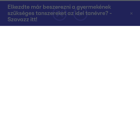
Elkezdte már beszerezni a gyermekének
szükséges tanszereket az idei tanévre? -
Szavazz itt!
Rólunk
Teljes adások az RTL+-on
Műsorújság
Összes műsor