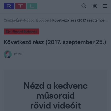
Legfrissebb
RTL Híradó
Fókusz
Sztárhírek
Randi
Celeb vagyok, me
#
Babits Marcella
#
Szellő István
#
Most Wanted
#
Gallusz Niko
Címlap
›
Éjjel-Nappal Budapest
›
Következő rész (2017. szeptember 25.)
Éjjel-Nappal Budapest
Következő rész (2017. szeptember 25.)
rtl.hu
Nézd a kedvenc
műsoraid
rövid videóit