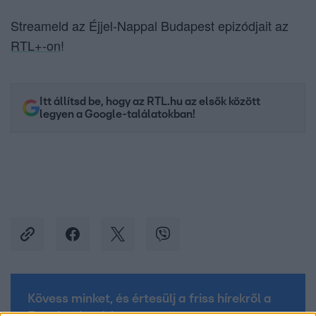
Streameld az Éjjel-Nappal Budapest epizódjait az
RTL+-on
!
Itt állítsd be, hogy az RTL.hu az elsők között
legyen a Google-találatokban!
Kövess minket, és értesülj a friss hírekről a