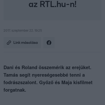
az RTL.hu-n!
2017. szeptember 22. 19:25
Link másolása
Dani és Roland összemérik az erejüket.
Tamás segít nyereségesebbé tenni a
fodrászszalont. Győző és Maja kisfilmet
forgatnak.