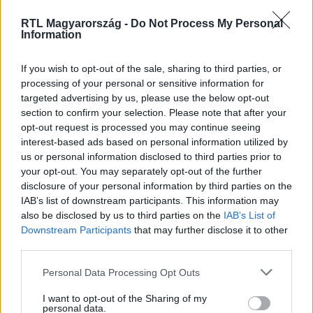
Facebookon is!
RTL Magyarország -
Do Not Process My Personal
Information
Követem
If you wish to opt-out of the sale, sharing to third parties, or
processing of your personal or sensitive information for
targeted advertising by us, please use the below opt-out
section to confirm your selection. Please note that after your
opt-out request is processed you may continue seeing
#
ÉJJEL-NAPPAL BUDAPEST
#
RTL
#
RTL KLUB
interest-based ads based on personal information utilized by
us or personal information disclosed to third parties prior to
#
DANI
#
ROLAND
#
SZOFI
#
GYŐZŐ
your opt-out. You may separately opt-out of the further
disclosure of your personal information by third parties on the
IAB’s list of downstream participants. This information may
also be disclosed by us to third parties on the
IAB’s List of
Downstream Participants
that may further disclose it to other
third parties.
Please note that this website/app uses one or more Google
Personal Data Processing Opt Outs
Népszerű
services and may gather and store information including but
not limited to your visit or usage behaviour. You may click to
I want to opt-out of the Sharing of my
personal data.