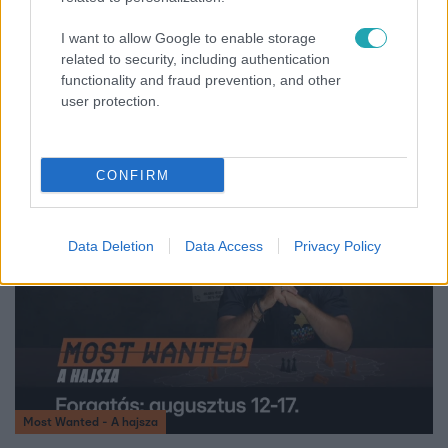
I want to allow Google to enable storage
related to security, including authentication
functionality and fraud prevention, and other
Reggeli
user protection.
Így hűtik a jegesmedvéket és a pingvineket a
Budapesti Állatkertben
CONFIRM
0:30
Data Deletion
Data Access
Privacy Policy
Most Wanted - A hajsza