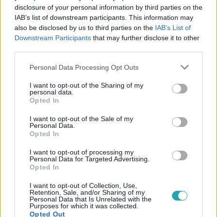
disclosure of your personal information by third parties on the
IAB’s list of downstream participants. This information may
also be disclosed by us to third parties on the
IAB’s List of
Downstream Participants
that may further disclose it to other
third parties.
#
ÉDEN HOTEL
#
EXTRA VIDEÓK
#
RTL+
#
RTL
Please note that this website/app uses one or more Google
#
VIDEÓ
#
INTERJÚ
#
GYŐZELEM
#
ADRI
Personal Data Processing Opt Outs
services and may gather and store information including but
#
ARNI
#
KAPCSOLAT
#
ÉRZELMEK
#
FINÁLÉ
not limited to your visit or usage behaviour. You may click to
I want to opt-out of the Sharing of my
personal data.
grant or deny consent to Google and its third-party tags to
Opted In
use your data for below specified purposes in below Google
consent section.
I want to opt-out of the Sale of my
Personal Data.
Opted In
I want to opt-out of processing my
Personal Data for Targeted Advertising.
Népszerű
Opted In
I want to opt-out of Collection, Use,
Retention, Sale, and/or Sharing of my
Personal Data that Is Unrelated with the
Purposes for which it was collected.
2:06
Opted Out