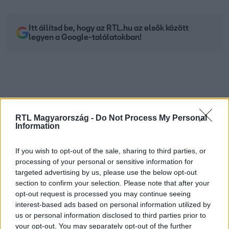
Itt állítsd be, hogy az RTL.hu az elsők között
legyen a Google-találatokban!
RTL Magyarország -
Do Not Process My Personal
Information
If you wish to opt-out of the sale, sharing to third parties, or
processing of your personal or sensitive information for
Kövess minket, és értesülj a friss hírekről a
targeted advertising by us, please use the below opt-out
section to confirm your selection. Please note that after your
Facebookon is!
opt-out request is processed you may continue seeing
interest-based ads based on personal information utilized by
Követem
us or personal information disclosed to third parties prior to
your opt-out. You may separately opt-out of the further