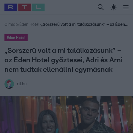
Legfrissebb
RTL Híradó
Fókusz
Sztárhírek
Randi
Celeb vagyok, me
#
Babits Marcella
#
Szellő István
#
Most Wanted
#
Gallusz Niko
Címlap
›
Éden Hotel
›
„Sorszerű volt a mi találkozásunk” – az Éden Hotel győztesei, Adri és Arni nem tudtak ellenállni egymásnak
Éden Hotel
„Sorszerű volt a mi találkozásunk” –
az Éden Hotel győztesei, Adri és Arni
nem tudtak ellenállni egymásnak
rtl.hu