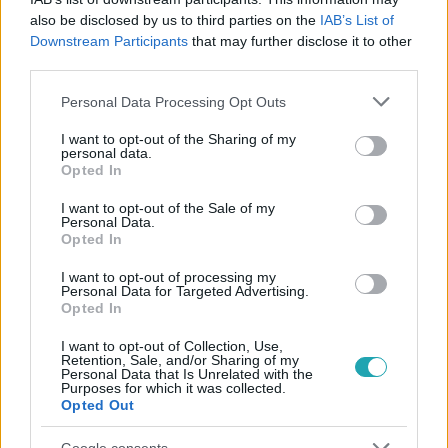
#
ÉDEN HOTEL
#
RTL+
#
ADÁSRÉSZLETEK
#
RTL
also be disclosed by us to third parties on the
IAB’s List of
#
VIDEÓ
#
SZANI
#
JANI
#
PÁRVÁLASZTÁS
Downstream Participants
that may further disclose it to other
third parties.
#
ELUTASÍTÁS
Please note that this website/app uses one or more Google
Personal Data Processing Opt Outs
services and may gather and store information including but
not limited to your visit or usage behaviour. You may click to
I want to opt-out of the Sharing of my
personal data.
grant or deny consent to Google and its third-party tags to
Opted In
use your data for below specified purposes in below Google
consent section.
I want to opt-out of the Sale of my
Personal Data.
Opted In
Népszerű
I want to opt-out of processing my
Personal Data for Targeted Advertising.
Opted In
0:30
I want to opt-out of Collection, Use,
Retention, Sale, and/or Sharing of my
Personal Data that Is Unrelated with the
Purposes for which it was collected.
Opted Out
Google consents