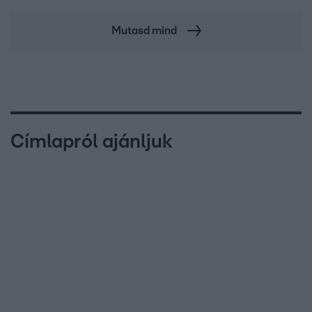
Mutasd mind
Címlapról ajánljuk