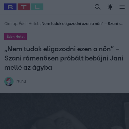
Legfrissebb
RTL Híradó
Fókusz
Sztárhírek
Randi
Celeb vagyok, me
#
Babits Marcella
#
Szellő István
#
Most Wanted
#
Gallusz Niko
Címlap
›
Éden Hotel
›
„Nem tudok eligazodni ezen a nőn” – Szani rámenősen próbált bebújni Jani mellé az ágyba
Éden Hotel
„Nem tudok eligazodni ezen a nőn” –
Szani rámenősen próbált bebújni Jani
mellé az ágyba
rtl.hu