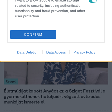
I want to allow Google to enable storage
related to security, including authentication
Hosszú Katinka a dokumentumfilmjében Shane
functionality and fraud prevention, and other
Tusupról: A medencében minden működött
user protection.
4:42
CONFIRM
Data Deletion
Data Access
Privacy Policy
Reggeli
Életműdíjat kapott Anyácska: a Sziget Fesztivál a
gyermekotthonok fiataljaiért végzett évtizedes
munkáját ismerte el