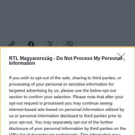
RTL Magyarország -
Do Not Process My Personal
Information
Kövess minket, és értesülj a friss hírekről a
If you wish to opt-out of the sale, sharing to third parties, or
Facebookon is!
processing of your personal or sensitive information for
targeted advertising by us, please use the below opt-out
Követem
section to confirm your selection. Please note that after your
opt-out request is processed you may continue seeing
interest-based ads based on personal information utilized by
us or personal information disclosed to third parties prior to
your opt-out. You may separately opt-out of the further
disclosure of your personal information by third parties on the
IAB’s list of downstream participants. This information may