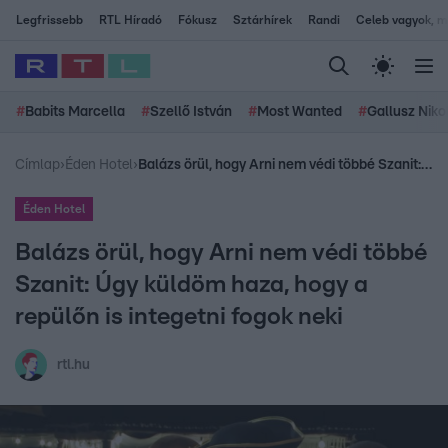
Legfrissebb
RTL Híradó
Fókusz
Sztárhírek
Randi
Celeb vagyok, me
#
Babits Marcella
#
Szellő István
#
Most Wanted
#
Gallusz Niko
Címlap
›
Éden Hotel
›
Balázs örül, hogy Arni nem védi többé Szanit: Úgy küldöm haza, hogy a repülőn is integetni fogok neki
Éden Hotel
Balázs örül, hogy Arni nem védi többé
Szanit: Úgy küldöm haza, hogy a
repülőn is integetni fogok neki
rtl.hu