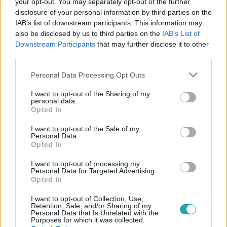
your opt-out. You may separately opt-out of the further
disclosure of your personal information by third parties on the
IAB’s list of downstream participants. This information may
also be disclosed by us to third parties on the
IAB’s List of
Downstream Participants
that may further disclose it to other
third parties.
#
ÉDEN HOTEL
#
RTL+
#
RTL
#
VIDEÓ
Please note that this website/app uses one or more Google
Personal Data Processing Opt Outs
#
BALÁZS
#
SZANI
#
ARNI
#
SZÁMŰZÉS
services and may gather and store information including but
not limited to your visit or usage behaviour. You may click to
I want to opt-out of the Sharing of my
#
SZÖVETSÉG
personal data.
grant or deny consent to Google and its third-party tags to
Opted In
use your data for below specified purposes in below Google
consent section.
I want to opt-out of the Sale of my
Personal Data.
Opted In
I want to opt-out of processing my
Personal Data for Targeted Advertising.
Opted In
Népszerű
I want to opt-out of Collection, Use,
Retention, Sale, and/or Sharing of my
Personal Data that Is Unrelated with the
Purposes for which it was collected.