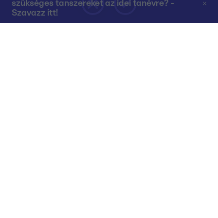
szükséges tanszereket az idei tanévre? -
Szavazz itt!
Rólunk
Teljes adások az RTL+-on
Műsorújság