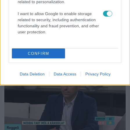
related to personalization.
I want to allow Google to enable storage
related to security, including authentication
functionality and fraud prevention, and other
Életmód
user protection.
Ez a 3 népszerű kerti növény akár az ingatlanod
értékét is csökkentheti
CONFIRM
6:12
Data Deletion
Data Access
Privacy Policy
Reggeli