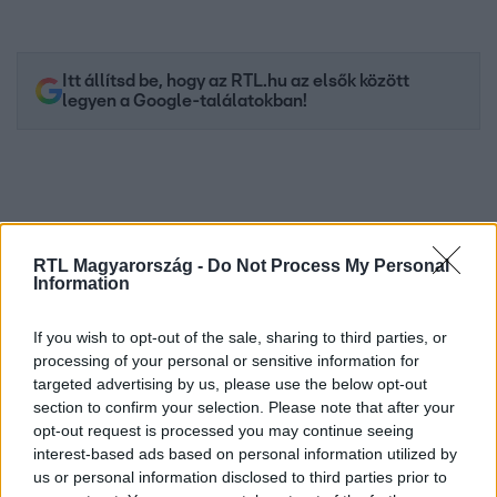
Itt állítsd be, hogy az RTL.hu az elsők között
legyen a Google-találatokban!
RTL Magyarország -
Do Not Process My Personal
Information
If you wish to opt-out of the sale, sharing to third parties, or
processing of your personal or sensitive information for
targeted advertising by us, please use the below opt-out
Kövess minket, és értesülj a friss hírekről a
section to confirm your selection. Please note that after your
Facebookon is!
opt-out request is processed you may continue seeing
interest-based ads based on personal information utilized by
us or personal information disclosed to third parties prior to
Követem