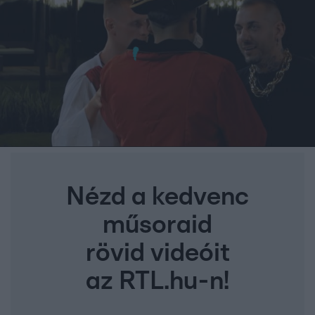
Nézd a kedvenc
műsoraid
rövid videóit
az RTL.hu-n!