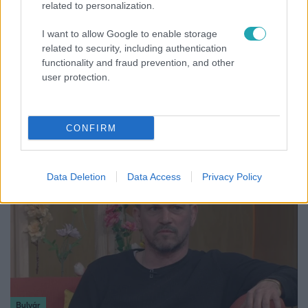
related to personalization.
I want to allow Google to enable storage
related to security, including authentication
Reggeli
functionality and fraud prevention, and other
user protection.
19 évesen nyert modellversenyt Heidi Klum –
szakértő elemzi a szupermodell évtizedes
átalakulását
CONFIRM
Data Deletion
Data Access
Privacy Policy
Bulvár