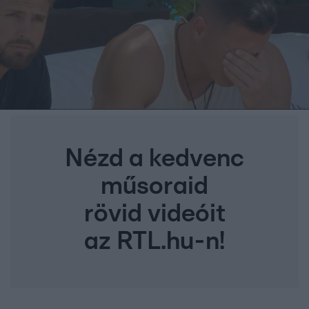
Nézd a kedvenc
műsoraid
rövid videóit
az RTL.hu-n!