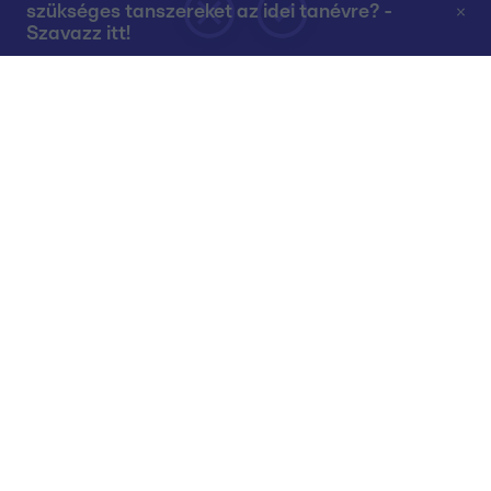
szükséges tanszereket az idei tanévre? -
Szavazz itt!
Rólunk
Teljes adások az RTL+-on
Műsorújság
Összes műsor
Műsorba jelentkezés