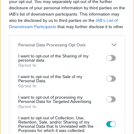
your opt-out. You may separately opt-out of the further
disclosure of your personal information by third parties on the
IAB’s list of downstream participants. This information may
also be disclosed by us to third parties on the
IAB’s List of
Downstream Participants
that may further disclose it to other
#
ÉDEN HOTEL
#
RTL+
#
ADÁSRÉSZLETEK
#
RTL
third parties.
#
VIDEÓ
#
TOMI
#
BIZALOM
#
SZANI
#
ARNI
Please note that this website/app uses one or more Google
Personal Data Processing Opt Outs
services and may gather and store information including but
#
CSÓK
not limited to your visit or usage behaviour. You may click to
I want to opt-out of the Sharing of my
personal data.
grant or deny consent to Google and its third-party tags to
Opted In
use your data for below specified purposes in below Google
consent section.
I want to opt-out of the Sale of my
Personal Data.
Opted In
I want to opt-out of processing my
Personal Data for Targeted Advertising.
Népszerű
Opted In
I want to opt-out of Collection, Use,
Retention, Sale, and/or Sharing of my
Personal Data that Is Unrelated with the
Purposes for which it was collected.