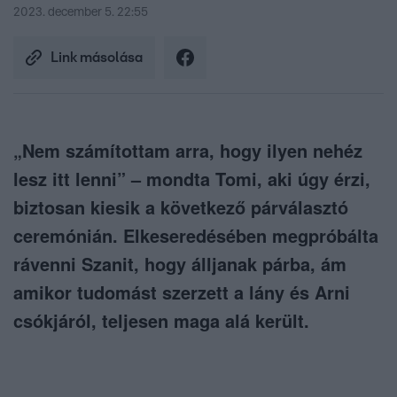
2023. december 5. 22:55
Link másolása
„Nem számítottam arra, hogy ilyen nehéz
lesz itt lenni” – mondta Tomi, aki úgy érzi,
biztosan kiesik a következő párválasztó
ceremónián. Elkeseredésében megpróbálta
rávenni Szanit, hogy álljanak párba, ám
amikor tudomást szerzett a lány és Arni
csókjáról, teljesen maga alá került.