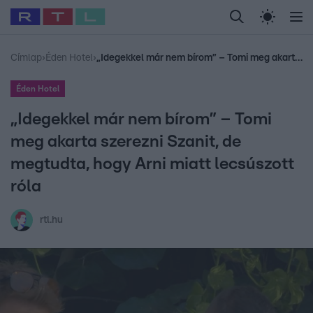
Legfrissebb
RTL Híradó
Fókusz
Sztárhírek
Randi
Celeb vagyok, me
#
Babits Marcella
#
Szellő István
#
Most Wanted
#
Gallusz Niko
Címlap
›
Éden Hotel
›
„Idegekkel már nem bírom” – Tomi meg akarta szerezni Szanit, de megtudta, hogy Arni miatt lecsúszott róla
Éden Hotel
„Idegekkel már nem bírom” – Tomi
meg akarta szerezni Szanit, de
megtudta, hogy Arni miatt lecsúszott
róla
rtl.hu