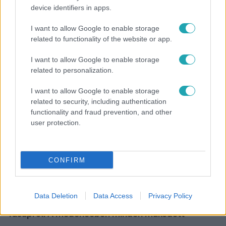
device identifiers in apps.
Fókusz
I want to allow Google to enable storage
Hazaszállították a kórházból Kati nénit, a házuk
related to functionality of the website or app.
előtt vették észre, hogy már nem él
I want to allow Google to enable storage
related to personalization.
I want to allow Google to enable storage
related to security, including authentication
functionality and fraud prevention, and other
user protection.
CONFIRM
Kultúra
Data Deletion
Data Access
Privacy Policy
Hosszú Katinka a dokumentumfilmjében Shane
Tusupról: A medencében minden működött