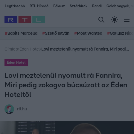
Legfrissebb
RTL Híradó
Fókusz
Sztárhírek
Randi
Celeb vagyok, me
#
Babits Marcella
#
Szellő István
#
Most Wanted
#
Gallusz Niko
Címlap
›
Éden Hotel
›
Lovi meztelenül nyomult rá Fannira, Miri pedig zokogva búcsúzott az Éden Hoteltől
Éden Hotel
Lovi meztelenül nyomult rá Fannira,
Miri pedig zokogva búcsúzott az Éden
Hoteltől
rtl.hu