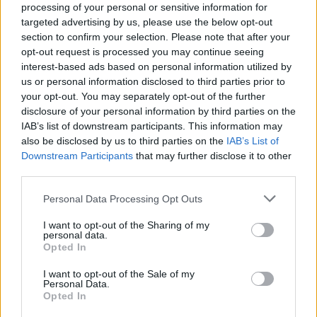
Kövess minket, és értesülj a friss hírekről a
processing of your personal or sensitive information for
Facebookon is!
targeted advertising by us, please use the below opt-out
section to confirm your selection. Please note that after your
opt-out request is processed you may continue seeing
Követem
interest-based ads based on personal information utilized by
us or personal information disclosed to third parties prior to
your opt-out. You may separately opt-out of the further
disclosure of your personal information by third parties on the
IAB’s list of downstream participants. This information may
also be disclosed by us to third parties on the
IAB’s List of
#
ÉDEN HOTEL
#
ADÁSRÉSZLETEK
#
RTL+
Downstream Participants
that may further disclose it to other
third parties.
#
ÉDEN HOTEL ÖSSZEFOGLALÓ
#
6. RÉSZ
#
PAJZÁN
Please note that this website/app uses one or more Google
Personal Data Processing Opt Outs
#
JÁTÉK
#
TEST
#
BIKINI
#
LOVI
#
MEZTELEN
services and may gather and store information including but
not limited to your visit or usage behaviour. You may click to
I want to opt-out of the Sharing of my
#
FANNI
#
ZUHANYZÓ
#
PÁRVÁLASZTÁS
personal data.
grant or deny consent to Google and its third-party tags to
Opted In
#
CEREMÓNIA
#
MIRI
#
KIESÉS
#
BÚCSÚ
use your data for below specified purposes in below Google
consent section.
#
SÍRÁS
#
KÖNNYEK
#
ÖSSZEFOGLALÓ
#
KENDY
I want to opt-out of the Sale of my
Personal Data.
Opted In
#
ZSÓFI
#
ÉMI
#
TOMI
#
VIKTOR
#
SZANI