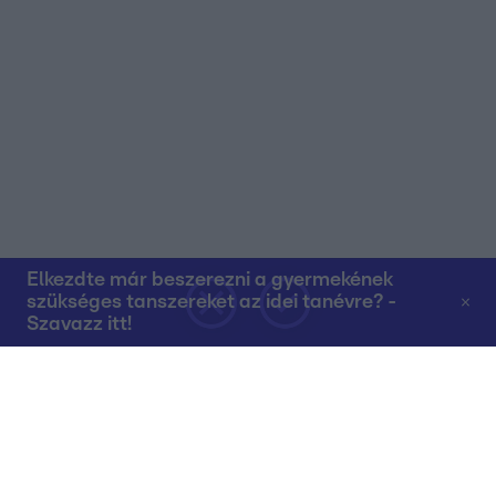
Elkezdte már beszerezni a gyermekének
szükséges tanszereket az idei tanévre? -
Szavazz itt!