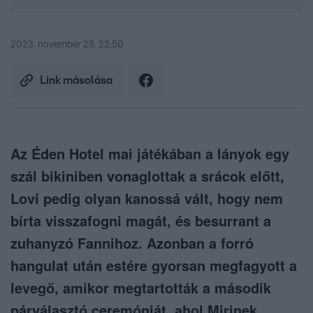
2023. november 28. 22:50
Link másolása
Az Éden Hotel mai játékában a lányok egy
szál bikiniben vonaglottak a srácok előtt,
Lovi pedig olyan kanossá vált, hogy nem
bírta visszafogni magát, és besurrant a
zuhanyzó Fannihoz. Azonban a forró
hangulat után estére gyorsan megfagyott a
levegő, amikor megtartották a második
párválasztó ceremóniát, ahol Mirinek