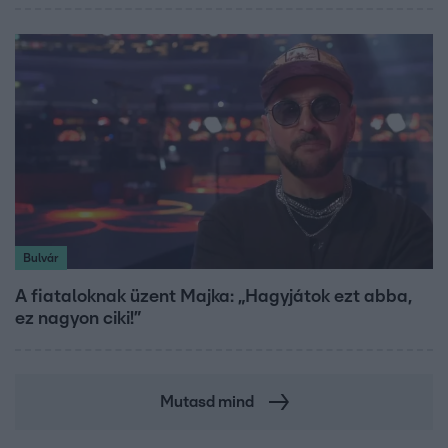
Bulvár
A fiataloknak üzent Majka: „Hagyjátok ezt abba,
ez nagyon ciki!”
Mutasd mind