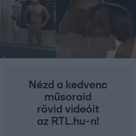
Nézd a kedvenc
műsoraid
rövid videóit
az RTL.hu-n!