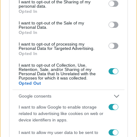
not limited to your visit or usage behaviour. You may click to
I want to opt-out of the Sharing of my
personal data.
grant or deny consent to Google and its third-party tags to
Opted In
use your data for below specified purposes in below Google
consent section.
I want to opt-out of the Sale of my
Personal Data.
Opted In
#
CSILLAG SZÜLETIK
#
KÖLLŐ BABETT
#
BUGYI
I want to opt-out of processing my
#
ADÁSRÉSZLETEK
#
MOLNÁR ÁRON
#
DJ
Personal Data for Targeted Advertising.
Opted In
#
PRODUKCIÓK
#
GESZTI PÉTER
#
LEMEZLOVAS
I want to opt-out of Collection, Use,
#
BYEALEX
#
DJ BERCI
#
PRODUKCIÓ
Retention, Sale, and/or Sharing of my
Personal Data that Is Unrelated with the
Purposes for which it was collected.
#
CSILLAG SZÜLETIK 2025
#
TEHETSÉGKUTATÓ
Opted Out
#
BULVÁR
Google consents
I want to allow Google to enable storage
related to advertising like cookies on web or
device identifiers in apps.
I want to allow my user data to be sent to