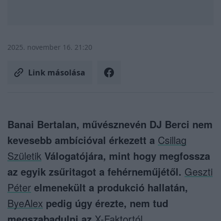
2025. november 16. 21:20
Link másolása
Banai Bertalan, művésznevén DJ Berci nem
kevesebb ambícióval érkezett a
Csillag
Születik
Válogatójára, mint hogy megfossza
az egyik zsűritagot a fehérneműjétől.
Geszti
Péter
elmenekült a produkció hallatán,
ByeAlex
pedig úgy érezte, nem tud
megszabadulni az
X-Faktortól.