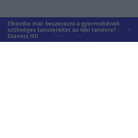
Elkezdte már beszerezni a gyermekének
szükséges tanszereket az idei tanévre? -
Szavazz itt!
Rólunk