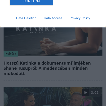
CONFIRM
Data Deletion
Data Access
Privacy Policy
Kultúra
Hosszú Katinka a dokumentumfilmjében
Shane Tusupról: A medencében minden
működött
3:02