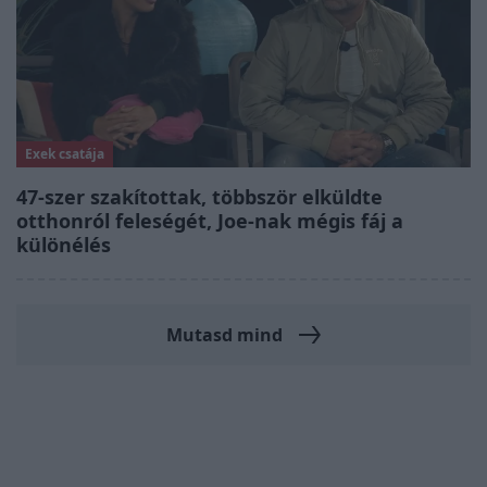
Exek csatája
47-szer szakítottak, többször elküldte
otthonról feleségét, Joe-nak mégis fáj a
különélés
Mutasd mind