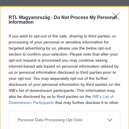
RTL Magyarország -
Do Not Process My Personal
Itt állítsd be, hogy az RTL.hu az elsők között
Information
legyen a Google-találatokban!
If you wish to opt-out of the sale, sharing to third parties, or
processing of your personal or sensitive information for
targeted advertising by us, please use the below opt-out
section to confirm your selection. Please note that after your
opt-out request is processed you may continue seeing
interest-based ads based on personal information utilized by
us or personal information disclosed to third parties prior to
your opt-out. You may separately opt-out of the further
disclosure of your personal information by third parties on the
IAB’s list of downstream participants. This information may
also be disclosed by us to third parties on the
IAB’s List of
Kövess minket, és értesülj a friss
Downstream Participants
that may further disclose it to other
third parties.
hírekről a Facebookon is!
Please note that this website/app uses one or more Google
Personal Data Processing Opt Outs
services and may gather and store information including but
Követem