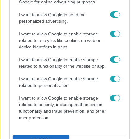
Google for online advertising purposes.
Népszerű
I want to allow Google to send me
personalized advertising.
I want to allow Google to enable storage
2:14
related to analytics like cookies on web or
device identifiers in apps.
I want to allow Google to enable storage
related to functionality of the website or app.
I want to allow Google to enable storage
related to personalization.
Híradó
I want to allow Google to enable storage
related to security, including authentication
Az RTL Híradó riportja után renndőrök és
functionality and fraud prevention, and other
állatmentők hozták ki a magára hagyott
user protection.
kutyát