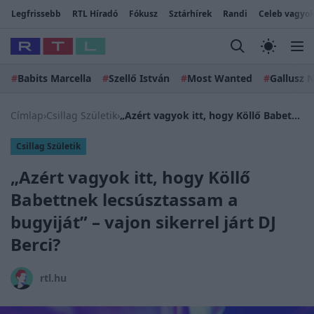
Legfrissebb
RTL Híradó
Fókusz
Sztárhírek
Randi
Celeb vagyok
#
Babits Marcella
#
Szellő István
#
Most Wanted
#
Gallusz N
Címlap
›
Csillag Születik
›
„Azért vagyok itt, hogy Köllő Babettnek lecsúsztassam a bugyiját” – vajon sikerrel járt DJ Berci?
Csillag Születik
„Azért vagyok itt, hogy Köllő
Babettnek lecsúsztassam a
bugyiját” – vajon sikerrel járt DJ
Berci?
rtl.hu