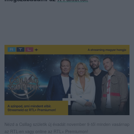
Nézd a Csillag születik új évadát november 9-től minden vasárnap
az RTL-en vagy online az RTL+ Premiumon!