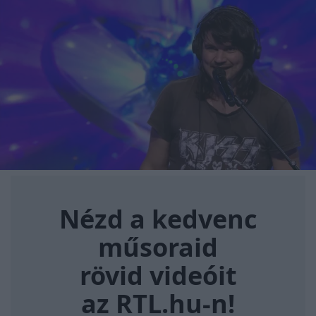
Nézd a kedvenc műsoraid rövi
Nézd a kedvenc
műsoraid
rövid videóit
az RTL.hu-n!