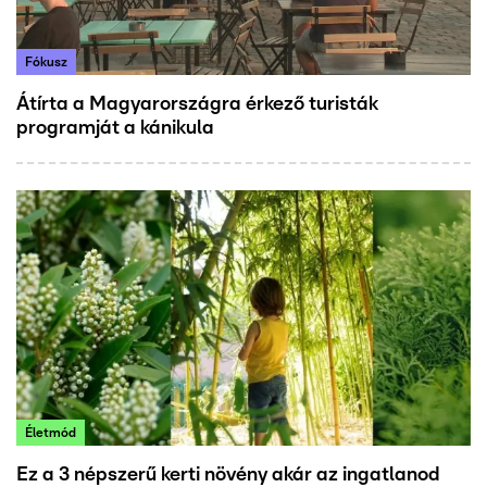
Fókusz
Átírta a Magyarországra érkező turisták
programját a kánikula
Életmód
Ez a 3 népszerű kerti növény akár az ingatlanod