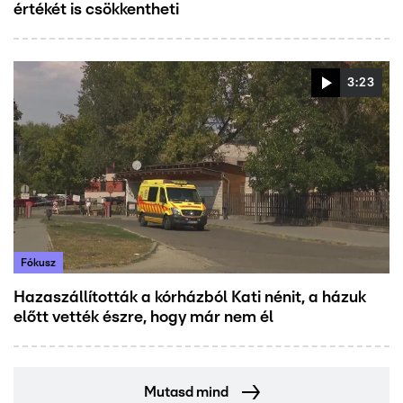
értékét is csökkentheti
3:23
Fókusz
Hazaszállították a kórházból Kati nénit, a házuk
előtt vették észre, hogy már nem él
Mutasd mind