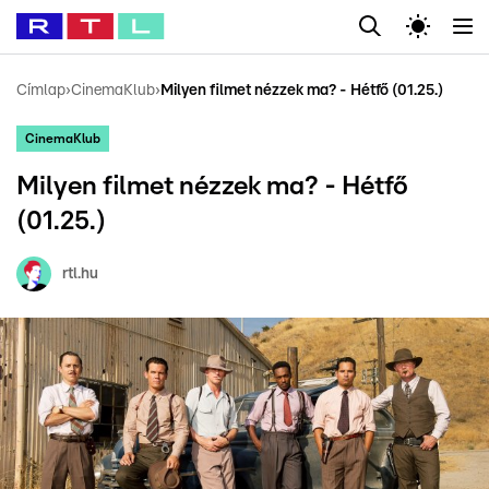
Legfrissebb
RTL Híradó
Fókusz
Sztárhírek
Randi
Celeb vagyok, me
#
Babits Marcella
#
Szellő István
#
Most Wanted
#
Gallusz Niko
Címlap
›
CinemaKlub
›
Milyen filmet nézzek ma? - Hétfő (01.25.)
CinemaKlub
Milyen filmet nézzek ma? - Hétfő
(01.25.)
rtl.hu