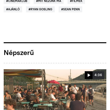
#
CINEMAKLUB
#
MIT NÉZÜNK MA
#
FILMEK
#
AJÁNLÓ
#
RYAN GOSLING
#
SEAN PENN
Népszerű
4:36