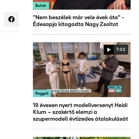
Bulvár
"Nem beszélek már vele évek óta" -
Édesapja kitagadta Nagy Zsoltot
7:02
Reggeli
19 évesen nyert modellversenyt Heidi
Klum – szakértő elemzi a
szupermodell évtizedes átalakulását