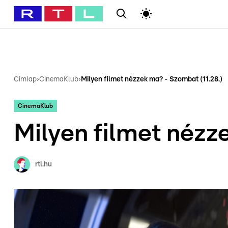
#
Babits Marcella
#
Szellő István
#
Most Wanted
#
Gallusz Ni
Címlap
›
CinemaKlub
›
Milyen filmet nézzek ma? - Szombat (11.28.)
CinemaKlub
Milyen filmet nézz
rtl.hu