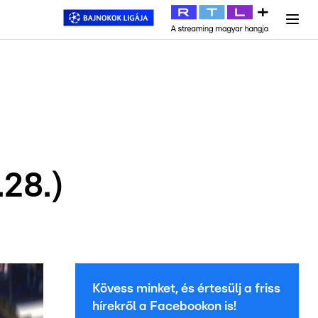
y
#
RTL+
#
Exek csatája 2026
#
Celeb vagyok, ments ki innen
#
H
.28.)
Kövess minket, és értesülj a friss
hírekről a Facebookon is!