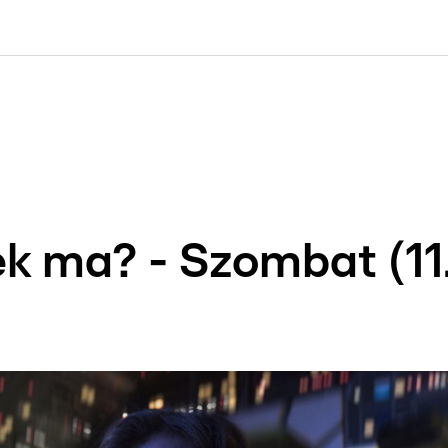
kolett
#
Időjárás
#
RTL műsor
#
Víz
#
Magyar Péter
#
Csillagjeg
ek ma? - Szombat (11