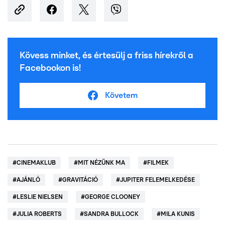
Kövess minket, és értesülj a friss hírekről a
Facebookon is!
Követem
#
CINEMAKLUB
#
MIT NÉZÜNK MA
#
FILMEK
#
AJÁNLÓ
#
GRAVITÁCIÓ
#
JUPITER FELEMELKEDÉSE
#
LESLIE NIELSEN
#
GEORGE CLOONEY
#
JULIA ROBERTS
#
SANDRA BULLOCK
#
MILA KUNIS