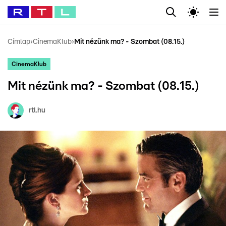
Legfrissebb
RTL Híradó
Fókusz
Sztárhírek
Randi
Celeb vagyok, me
#
Babits Marcella
#
Szellő István
#
Most Wanted
#
Gallusz Niko
Címlap
›
CinemaKlub
›
Mit nézünk ma? - Szombat (08.15.)
CinemaKlub
Mit nézünk ma? - Szombat (08.15.)
rtl.hu