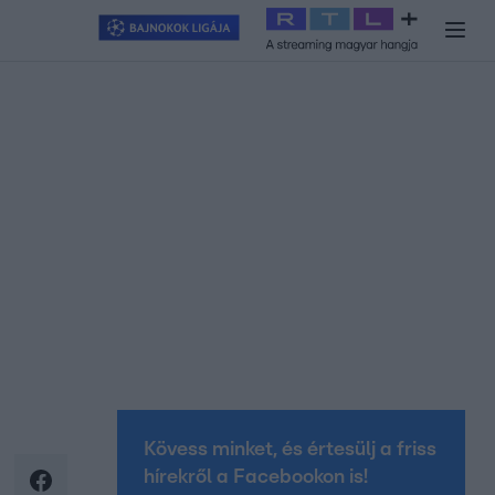
y
#
RTL+
#
Exek csatája 2026
#
Celeb vagyok, ments ki innen
#
H
Kövess minket, és értesülj a friss
hírekről a Facebookon is!