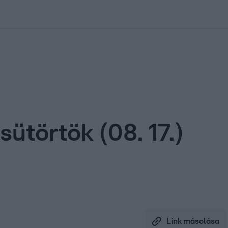
kolett
#
Időjárás
#
RTL műsor
#
Víz
#
Magyar Péter
#
Csillagjeg
ütörtök (08. 17.)
Link másolása