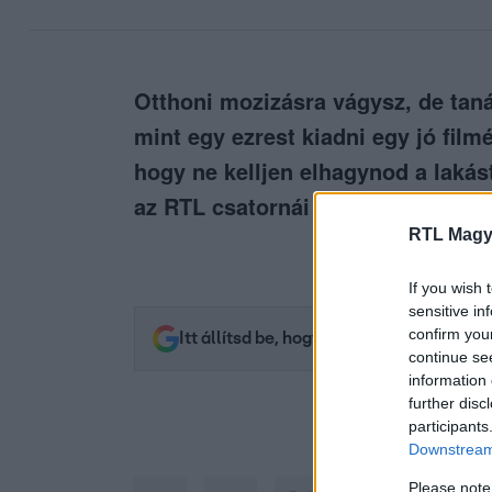
Otthoni mozizásra vágysz, de tan
mint egy ezrest kiadni egy jó fil
hogy ne kelljen elhagynod a lakás
az RTL csatornái segítenek élmény
RTL Magy
If you wish 
sensitive in
confirm you
Itt állítsd be, hogy az RTL.hu az elsők 
continue se
information 
further disc
participants
Downstream 
Please note