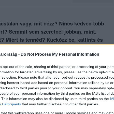
ácstalan vagy, mit nézz? Nincs kedved több
mért? Semmit sem szeretnél jobban, mint,
t? Miért is tennéd? Kuckózz be, kattints és
ekkel teli döntést hozni!
arország -
Do Not Process My Personal Information
to opt-out of the sale, sharing to third parties, or processing of your per
formation for targeted advertising by us, please use the below opt-out s
r selection. Please note that after your opt-out request is processed y
között legyen a Google-találatokban!
eing interest-based ads based on personal information utilized by us or
disclosed to third parties prior to your opt-out. You may separately opt-
losure of your personal information by third parties on the IAB’s list of
. This information may also be disclosed by us to third parties on the
IA
Participants
that may further disclose it to other third parties.
 that this website/app uses one or more Google services and may gath