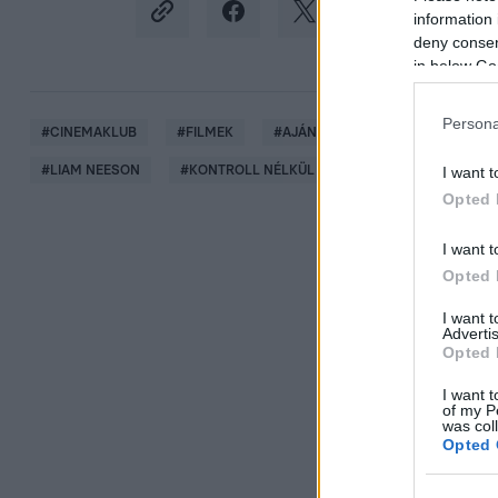
information 
deny consent
in below Go
Persona
#
CINEMAKLUB
#
FILMEK
#
AJÁNLÓ
#
SZTÁROK
#
#
LIAM NEESON
#
KONTROLL NÉLKÜL
I want t
Opted 
I want t
Opted 
I want 
Advertis
Opted 
I want t
of my P
was col
Opted 