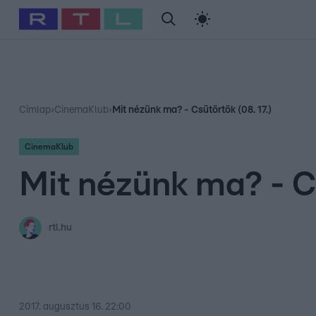
#
Babits Marcella
#
Szellő István
#
Most Wanted
#
Gallusz Ni
Címlap
›
CinemaKlub
›
Mit nézünk ma? - Csütörtök (08. 17.)
CinemaKlub
Mit nézünk ma? - Cs
rtl.hu
2017. augusztus 16. 22:00