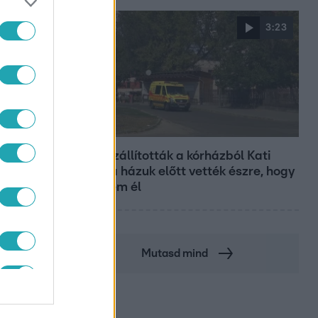
3:23
Fókusz
Hazaszállították a kórházból Kati
nénit, a házuk előtt vették észre, hogy
már nem él
Mutasd mind