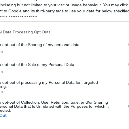
including but not limited to your visit or usage behaviour. You may click 
 to Google and its third-party tags to use your data for below specifi
ogle consent section.
l Data Processing Opt Outs
AKCIÓ
#
KALAND
#
ANTHONY HOPKINS
#
JEFFREY DEAN MO
o opt-out of the Sharing of my personal data.
In
o opt-out of the Sale of my Personal Data.
In
to opt-out of processing my Personal Data for Targeted
ing.
In
o opt-out of Collection, Use, Retention, Sale, and/or Sharing
ersonal Data that Is Unrelated with the Purposes for which it
lected.
Out