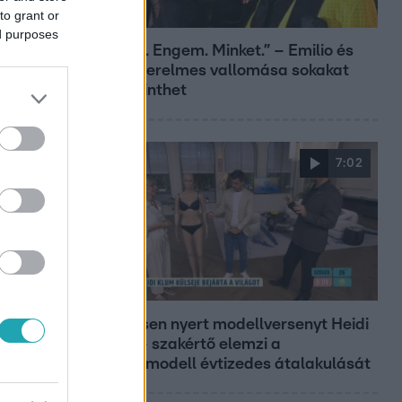
to grant or
Bulvár
ed purposes
„Téged. Engem. Minket.” – Emilio és
Tina szerelmes vallomása sokakat
megérinthet
RGAN
7:02
Reggeli
19 évesen nyert modellversenyt Heidi
Klum – szakértő elemzi a
szupermodell évtizedes átalakulását