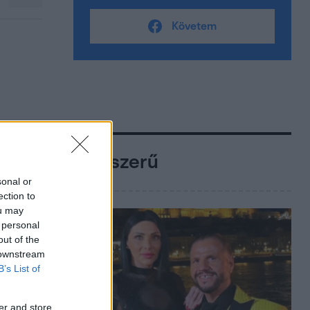
Követem
Népszerű
sonal or
ection to
ou may
 personal
out of the
 downstream
B’s List of
er and store