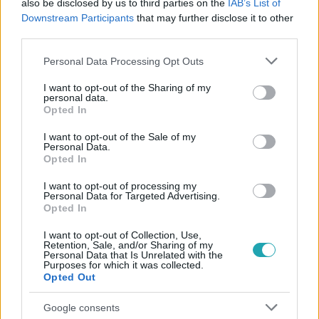
also be disclosed by us to third parties on the
IAB’s List of
#
ADAPTÁCIÓ
#
KENNETH BRANAGH
#
JOHNNY DEPP
Downstream Participants
that may further disclose it to other
#
DAISY RIDLEY
#
MICHELLE PFEIFFER
#
JUDI DENCH
third parties.
Please note that this website/app uses one or more Google
Personal Data Processing Opt Outs
services and may gather and store information including but
not limited to your visit or usage behaviour. You may click to
I want to opt-out of the Sharing of my
personal data.
grant or deny consent to Google and its third-party tags to
Opted In
use your data for below specified purposes in below Google
consent section.
I want to opt-out of the Sale of my
Personal Data.
Népszerű
Opted In
I want to opt-out of processing my
Personal Data for Targeted Advertising.
Opted In
I want to opt-out of Collection, Use,
Retention, Sale, and/or Sharing of my
Personal Data that Is Unrelated with the
Purposes for which it was collected.
Opted Out
Google consents