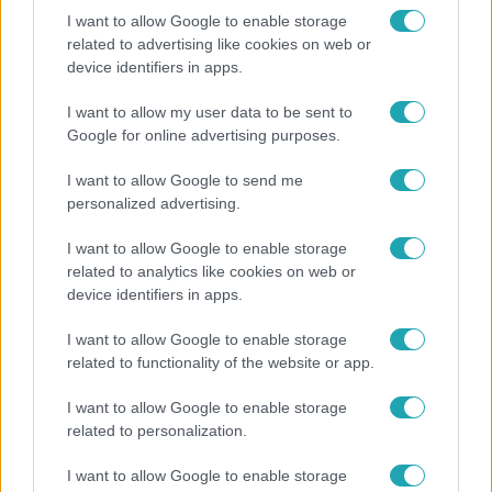
I want to allow Google to enable storage
related to advertising like cookies on web or
device identifiers in apps.
Nagyvilág
Nem Bécs lett az első: ezekben a városokban a
I want to allow my user data to be sent to
legjobb élni 2026-ban
Google for online advertising purposes.
I want to allow Google to send me
personalized advertising.
I want to allow Google to enable storage
related to analytics like cookies on web or
device identifiers in apps.
I want to allow Google to enable storage
related to functionality of the website or app.
I want to allow Google to enable storage
related to personalization.
Életmód
I want to allow Google to enable storage
Kitört a lecsó-láz! Íme 3 tuti recept az