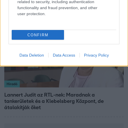
related to security, including authentication
elkészítéséhez
functionality and fraud prevention, and other
user protection.
3:14
CONFIRM
Data Deletion
Data Access
Privacy Policy
Híradó
Lannert Judit az RTL-nek: Maradnak a
tankerületek és a Klebelsberg Központ, de
átalakítják őket