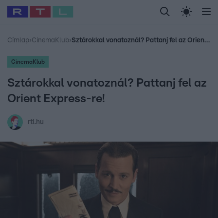
Legfrissebb
RTL Híradó
Fókusz
Sztárhírek
Randi
Celeb vagyok, me
#
Babits Marcella
#
Szellő István
#
Most Wanted
#
Gallusz Niko
Címlap
›
CinemaKlub
›
Sztárokkal vonatoznál? Pattanj fel az Orient Express-re!
CinemaKlub
Sztárokkal vonatoznál? Pattanj fel az
Orient Express-re!
rtl.hu