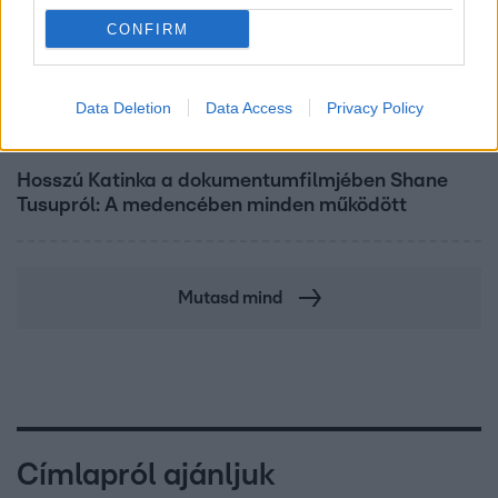
CONFIRM
Data Deletion
Data Access
Privacy Policy
Kultúra
Hosszú Katinka a dokumentumfilmjében Shane
Tusupról: A medencében minden működött
Mutasd mind
Címlapról ajánljuk