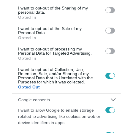
services and may gather and store information including but
not limited to your visit or usage behaviour. You may click to
I want to opt-out of the Sharing of my
personal data.
Népszerű
grant or deny consent to Google and its third-party tags to
Opted In
use your data for below specified purposes in below Google
consent section.
I want to opt-out of the Sale of my
Personal Data.
Opted In
I want to opt-out of processing my
Personal Data for Targeted Advertising.
Opted In
I want to opt-out of Collection, Use,
Retention, Sale, and/or Sharing of my
Personal Data that Is Unrelated with the
Purposes for which it was collected.
Opted Out
Google consents
Bulvár
I want to allow Google to enable storage
Nem hinnéd, melyik világsztárnak tulajdonítják a
related to advertising like cookies on web or
legmagasabb IQ-t
device identifiers in apps.