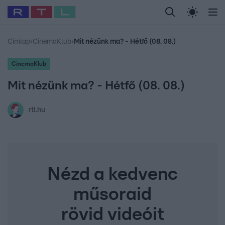
Legfrissebb
RTL Híradó
Fókusz
Sztárhírek
Randi
Celeb vagyok, me
#
Babits Marcella
#
Szellő István
#
Most Wanted
#
Gallusz Niko
Címlap
›
CinemaKlub
›
Mit nézünk ma? - Hétfő (08. 08.)
CinemaKlub
Mit nézünk ma? - Hétfő (08. 08.)
rtl.hu
Nézd a kedvenc
műsoraid
rövid videóit