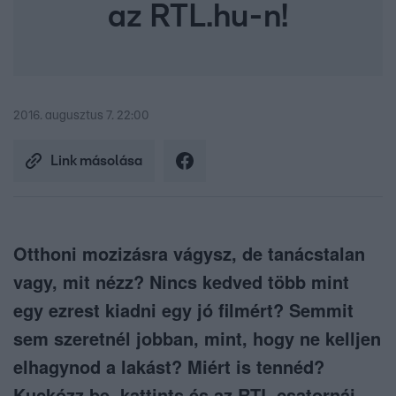
az RTL.hu-n!
2016. augusztus 7. 22:00
Link másolása
Otthoni mozizásra vágysz, de tanácstalan
vagy, mit nézz? Nincs kedved több mint
egy ezrest kiadni egy jó filmért? Semmit
sem szeretnél jobban, mint, hogy ne kelljen
elhagynod a lakást? Miért is tennéd?
Kuckózz be, kattints és az RTL csatornái