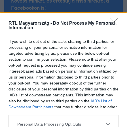
Kövess minket, és értesülj a friss hírekről a
Facebookon is!
RTL Magyarország -
Do Not Process My Personal
Követem
Information
If you wish to opt-out of the sale, sharing to third parties, or
processing of your personal or sensitive information for
targeted advertising by us, please use the below opt-out
section to confirm your selection. Please note that after your
#
CINEMAKLUB
#
FILMEK
#
AJÁNLÓ
#
AKCIÓ
opt-out request is processed you may continue seeing
interest-based ads based on personal information utilized by
#
VÍGJÁTÉK
#
CHARLIE ANGYALAI
#
CAMERON DIAZ
us or personal information disclosed to third parties prior to
#
CHRIS HEMSWORTH
#
SEAN BEAN
#
DEMI MOORE
your opt-out. You may separately opt-out of the further
disclosure of your personal information by third parties on the
#
DOLPH LUNDGREN
IAB’s list of downstream participants. This information may
also be disclosed by us to third parties on the
IAB’s List of
Downstream Participants
that may further disclose it to other
third parties.
Please note that this website/app uses one or more Google
Personal Data Processing Opt Outs