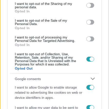
not limited to your visit or usage behaviour. You may click to
I want to opt-out of the Sharing of my
personal data.
grant or deny consent to Google and its third-party tags to
Opted In
use your data for below specified purposes in below Google
2:56
consent section.
I want to opt-out of the Sale of my
Personal Data.
Opted In
I want to opt-out of processing my
Personal Data for Targeted Advertising.
Opted In
I want to opt-out of Collection, Use,
Retention, Sale, and/or Sharing of my
Personal Data that Is Unrelated with the
Purposes for which it was collected.
Híradó
Opted Out
Költségcsökkentés és kieső támogató szerződések
Google consents
- ezekre panaszkodott a Fradi elnöke egy zártkörű
beszélgetésen
I want to allow Google to enable storage
related to advertising like cookies on web or
device identifiers in apps.
6:41
I want to allow my user data to be sent to