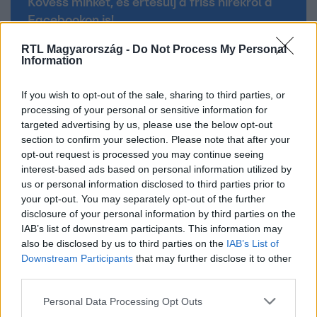
Kövess minket, és értesülj a friss hírekről a
Facebookon is!
RTL Magyarország -
Do Not Process My Personal
Követem
Information
If you wish to opt-out of the sale, sharing to third parties, or
processing of your personal or sensitive information for
targeted advertising by us, please use the below opt-out
section to confirm your selection. Please note that after your
opt-out request is processed you may continue seeing
#
CINEMAKLUB
#
FILMAJÁNLÓ
#
MIT NÉZÜNK MA
interest-based ads based on personal information utilized by
#
AJÁNLÓ
#
FILMEK
us or personal information disclosed to third parties prior to
your opt-out. You may separately opt-out of the further
disclosure of your personal information by third parties on the
IAB’s list of downstream participants. This information may
also be disclosed by us to third parties on the
IAB’s List of
Downstream Participants
that may further disclose it to other
third parties.
Please note that this website/app uses one or more Google
Népszerű
Personal Data Processing Opt Outs
services and may gather and store information including but