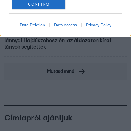
CONFIRM
Híradó
Data Deletion
Data Access
Privacy Policy
Grúz fiatal erőszakoskodott egy 18 éves magyar
lánnyal Hajdúszoboszlón, az áldozaton kínai
lányok segítettek
Mutasd mind
Címlapról ajánljuk