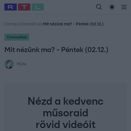
Legfrissebb
RTL Híradó
Fókusz
Sztárhírek
Randi
Celeb vagyok, me
#
Babits Marcella
#
Szellő István
#
Most Wanted
#
Gallusz Niko
Címlap
›
CinemaKlub
›
Mit nézünk ma? - Péntek (02.12.)
CinemaKlub
Mit nézünk ma? - Péntek (02.12.)
rtl.hu
Nézd a kedvenc
műsoraid
rövid videóit