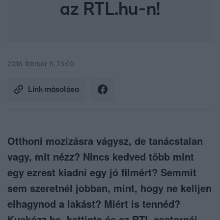
az RTL.hu-n!
2016. február 11. 23:00
Link másolása
Otthoni mozizásra vágysz, de tanácstalan
vagy, mit nézz? Nincs kedved több mint
egy ezrest kiadni egy jó filmért? Semmit
sem szeretnél jobban, mint, hogy ne kelljen
elhagynod a lakást? Miért is tennéd?
Kuckózz be, kattints és az RTL csatornái