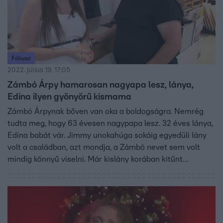
Fókusz
2022. július 19. 17:05
Zámbó Árpy hamarosan nagyapa lesz, lánya,
Edina ilyen gyönyörű kismama
Zámbó Árpynak bőven van oka a boldogságra. Nemrég
tudta meg, hogy 63 évesen nagypapa lesz. 32 éves lánya,
Edina babát vár. Jimmy unokahúga sokáig egyedüli lány
volt a családban, azt mondja, a Zámbó nevet sem volt
mindig könnyű viselni. Már kislány korában kitűnt
szépségével a sorból, modellkedett és szépségversenyen
is indult. Kisfia novemberben érkezik a Zámbó családba,
akit már mindenki nagyon vár.