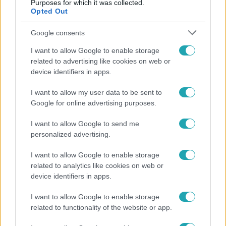
Purposes for which it was collected.
Opted Out
Google consents
I want to allow Google to enable storage
related to advertising like cookies on web or
Bulvár
device identifiers in apps.
2022. december 8. 10:37
I want to allow my user data to be sent to
Zámbó Adrián: Nehezen élem meg a
Google for online advertising purposes.
mindennapokat
Nem tudott elbúcsúzni szeretett nagymamájától, Anna
I want to allow Google to send me
nénitől.
personalized advertising.
I want to allow Google to enable storage
related to analytics like cookies on web or
device identifiers in apps.
I want to allow Google to enable storage
related to functionality of the website or app.