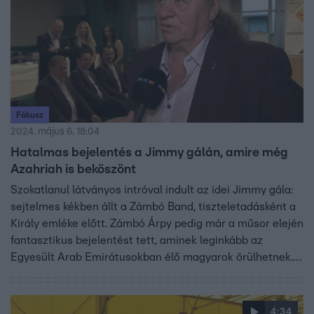
Fókusz
2024. május 6. 18:04
Hatalmas bejelentés a Jimmy gálán, amire még
Azahriah is beköszönt
Szokatlanul látványos intróval indult az idei Jimmy gála:
sejtelmes kékben állt a Zámbó Band, tiszteletadásként a
Király emléke előtt. Zámbó Árpy pedig már a műsor elején
fantasztikus bejelentést tett, aminek leginkább az
Egyesült Arab Emirátusokban élő magyarok örülhetnek.
Mutatjuk, milyen volt a 23. Jimmy gála.
4:34