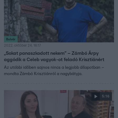
Bulvár
2022. október 24. 16:17
„Sokat panaszkodott nekem” – Zámbó Árpy
aggódik a Celeb vagyok-ot feladó Krisztiánért
Az utóbbi időben sajnos nincs a legjobb állapotban –
mondta Zámbó Krisztiánról a nagybátyja.
5:16