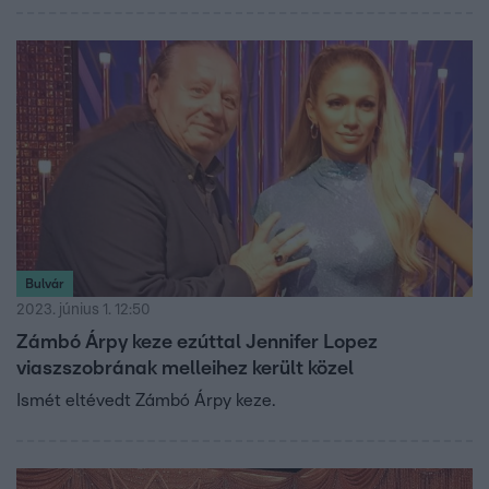
hogyan sikerült, azt hat éve, ezen a napon mutattuk meg
a Fókuszban.
Bulvár
2023. június 1. 12:50
Zámbó Árpy keze ezúttal Jennifer Lopez
viaszszobrának melleihez került közel
Ismét eltévedt Zámbó Árpy keze.