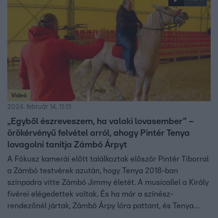
Videó
2024. február 14. 11:13
„Egyből észreveszem, ha valaki lovasember” –
örökérvényű felvétel arról, ahogy Pintér Tenya
lovagolni tanítja Zámbó Árpyt
A Fókusz kamerái előtt találkoztak először Pintér Tiborral
a Zámbó testvérek azután, hogy Tenya 2018-ban
színpadra vitte Zámbó Jimmy életét. A musicallel a Király
fivérei elégedettek voltak. És ha már a színész-
rendezőnél jártak, Zámbó Árpy lóra pattant, és Tenya
felügyelete mellett kipróbálta magát Szilajon. Hogy ez