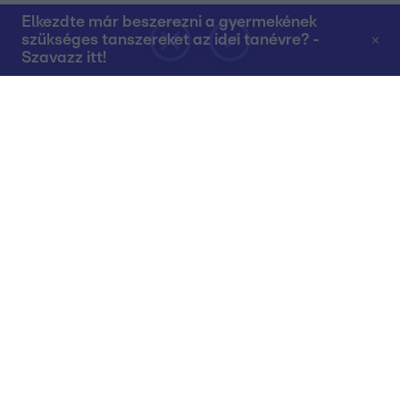
Elkezdte már beszerezni a gyermekének
szükséges tanszereket az idei tanévre? -
Szavazz itt!