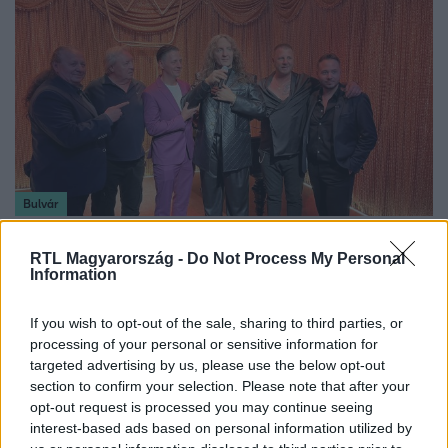
Bulvár
2023. május 24. 7:28
Zámbó Árpy nem teljesen elégedett a Zámbó
RTL Magyarország -
Do Not Process My Personal
Information
Jimmyről készült viaszszoborral
A Király öccse számára nem adja vissza a szobor azt a
If you wish to opt-out of the sale, sharing to third parties, or
képet, ahogyan ő emlékszik rá.
processing of your personal or sensitive information for
targeted advertising by us, please use the below opt-out
section to confirm your selection. Please note that after your
opt-out request is processed you may continue seeing
interest-based ads based on personal information utilized by