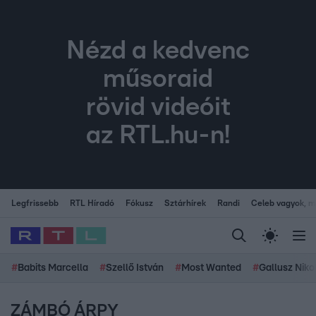
Nézd a kedvenc
műsoraid
rövid videóit
az RTL.hu-n!
Legfrissebb
RTL Híradó
Fókusz
Sztárhírek
Randi
Celeb vagyok, me
#
Babits Marcella
#
Szellő István
#
Most Wanted
#
Gallusz Niko
ZÁMBÓ ÁRPY