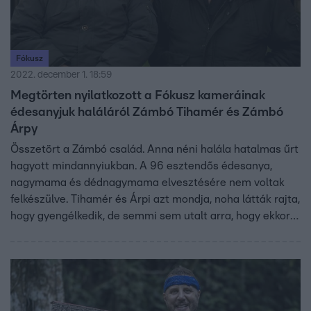
Fókusz
2022. december 1. 18:59
Megtörten nyilatkozott a Fókusz kameráinak
édesanyjuk haláláról Zámbó Tihamér és Zámbó
Árpy
Összetört a Zámbó család. Anna néni halála hatalmas űrt
hagyott mindannyiukban. A 96 esztendős édesanya,
nagymama és dédnagymama elvesztésére nem voltak
felkészülve. Tihamér és Árpi azt mondja, noha látták rajta,
hogy gyengélkedik, de semmi sem utalt arra, hogy ekkora
a baj. Abban bíztak, hogy édesanyjuk erős asszony,
legyőzi majd a betegséget, hiszen annyi mindennel
megbirkózott már élete során. Ám néhány órával
kórházba kerülése után meghalt. Anna néninek nyilvános
temetése lesz.