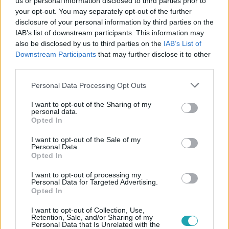
us or personal information disclosed to third parties prior to
your opt-out. You may separately opt-out of the further
disclosure of your personal information by third parties on the
IAB’s list of downstream participants. This information may
also be disclosed by us to third parties on the
IAB’s List of
Downstream Participants
that may further disclose it to other
third parties.
Please note that this website/app uses one or more Google
Bulvár
Personal Data Processing Opt Outs
services and may gather and store information including but
2023. április 12. 7:37
not limited to your visit or usage behaviour. You may click to
I want to opt-out of the Sharing of my
Zámbó Árpyval és Zámbó Tihamérral ment
personal data.
grant or deny consent to Google and its third-party tags to
Opted In
pászkaszentelésre Zámbó Krisztián
use your data for below specified purposes in below Google
consent section.
Ritkán látni így együtt a családot: velük tartott Zámbó
I want to opt-out of the Sale of my
Personal Data.
Szebasztián és Zámbó Adrián is.
Opted In
I want to opt-out of processing my
Personal Data for Targeted Advertising.
Opted In
I want to opt-out of Collection, Use,
Retention, Sale, and/or Sharing of my
Personal Data that Is Unrelated with the