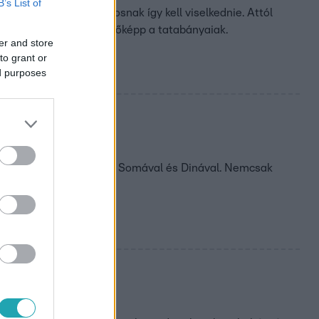
B’s List of
erinte egy igazi harcosnak így kell viselkednie. Attól
ehetnek rá a nézők, legfőképp a tatabányaiak.
er and store
to grant or
ed purposes
alatt jó barátságba került Somával és Dinával. Nemcsak