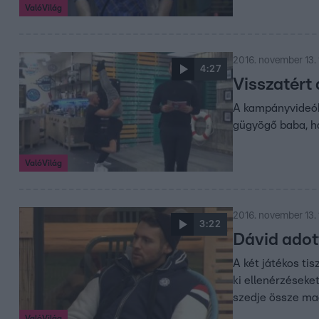
ValóVilág
2016. november 13. 
4:27
Visszatért 
A kampányvideóba
gügyögő baba, ha
ValóVilág
2016. november 13. 
3:22
Dávid adot
A két játékos ti
ki ellenérzéseke
szedje össze ma
ValóVilág