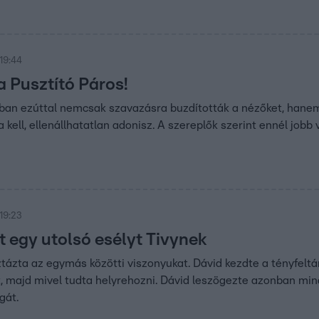
19:44
a Pusztító Páros!
n ezúttal nemcsak szavazásra buzdították a nézőket, hanem be
 kell, ellenállhatatlan adonisz. A szereplők szerint ennél jobb
19:23
t egy utolsó esélyt Tivynek
sztázta az egymás közötti viszonyukat. Dávid kezdte a tényfeltá
t, majd mivel tudta helyrehozni. Dávid leszögezte azonban min
gát.