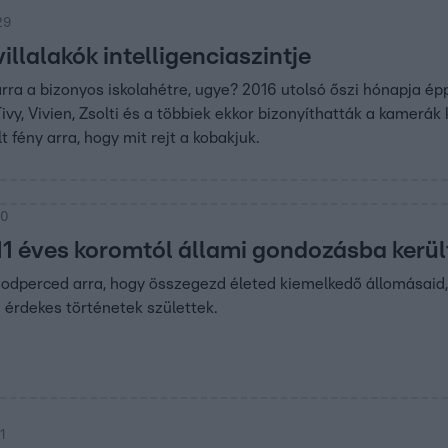
29
illalakók intelligenciaszintje
ra a bizonyos iskolahétre, ugye? 2016 utolsó őszi hónapja ép
Tivy, Vivien, Zsolti és a többiek ekkor bizonyíthatták a kame
 fény arra, hogy mit rejt a kobakjuk.
00
„11 éves koromtól állami gondozásba kerü
dperced arra, hogy összegezd életed kiemelkedő állomásaid, m
n érdekes történetek születtek.
1