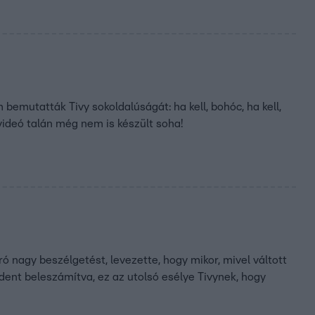
mutatták Tivy sokoldalúságát: ha kell, bohóc, ha kell,
 videó talán még nem is készült soha!
ró nagy beszélgetést, levezette, hogy mikor, mivel váltott
dent beleszámítva, ez az utolsó esélye Tivynek, hogy