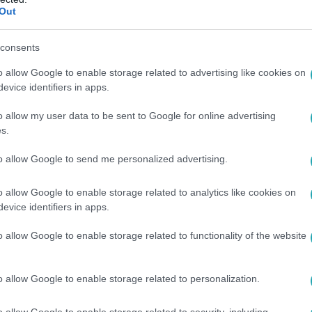
ulást csinált ostorláb a stúdióban, ám ez nem nagyon vált elő
Out
ztottat, és a szavazatok 58,23 %-ával a Mici szerelme térhetett
consents
o allow Google to enable storage related to advertising like cookies on
evice identifiers in apps.
 20:39
esbeszéde
o allow my user data to be sent to Google for online advertising
s.
rajongók, vagy aki nem ismerte volna ostorlábat, annak most s
ék, mégis helye van a Villában.
to allow Google to send me personalized advertising.
o allow Google to enable storage related to analytics like cookies on
evice identifiers in apps.
o allow Google to enable storage related to functionality of the website
 20:36
ra járatta a bohócot a Párbajon
o allow Google to enable storage related to personalization.
szélgetni a két párbajozóval, nem sok sikerrel. Tivy értelmes 
 volt ezen az estén csak klasszikus Párbaj nem.
o allow Google to enable storage related to security, including