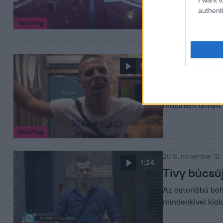
authenti
ValóVilág
2016. november 13.
1:56
Tivy legjob
Szökik a málna, 
majdnem annyit is
ValóVilág
2016. november 13. 
1:24
Tivy búcsúj
Az ostorlábú bohó
mindenkivel kiala