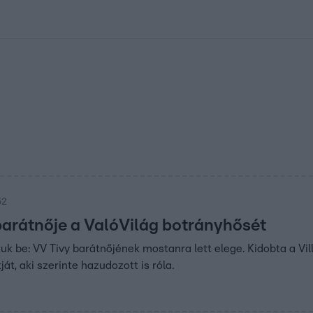
kolett
#
Időjárás
#
RTL műsor
#
Víz
#
Magyar Péter
#
Csillagjeg
52
barátnője a ValóVilág botrányhősét
k be: VV Tivy barátnőjének mostanra lett elege. Kidobta a Vi
át, aki szerinte hazudozott is róla.