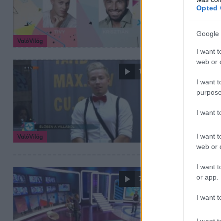
Hatalmas felford
Opted 
változott kiválas
Google 
ValóVilág
I want t
web or d
2016. november 13.
1:02
Soma kort
I want t
purpose
Kismálnák, Tivy-
kiesései megtört
I want 
I want t
ValóVilág
web or d
I want t
2016. november 13.
or app.
7:44
Tivy csúcs
I want t
Bence próbált be
kiabált - minden
I want t