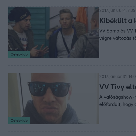
2017. június 14. 7:39
Kibékült a k
VV Soma és VV T
végre változás t
Celebklub
2017. január 31. 14:
VV Tivy elt
A valóságshow-hő
előfordult, hogy 
Celebklub