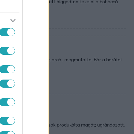
nyére. Krisztián igyekezett higgadtan kezelni a bohóccá
 vissza a Villába.
ikerült, hiszen rengeteg arcát megmutatta. Bár a barátai
érvelés helyett inkább csak produkálta magát; ugrándozott,