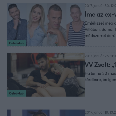
2017. január 30. 12:
Íme az ex-v
Emlékszel még ar
Villában. Soma, 
módszerrel derült
Celebklub
2017. január 25. 11:
VV Zsolt: 
Ha lenne 30 máso
kérdésre, és ige
Celebklub
2017. január 19. 10:2