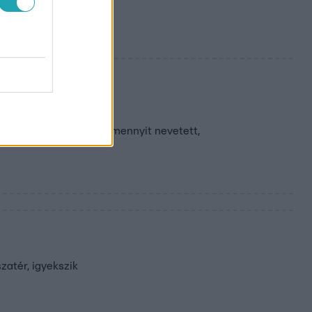
angzatos szállóigéit. Amennyit nevetett,
zatér, igyekszik