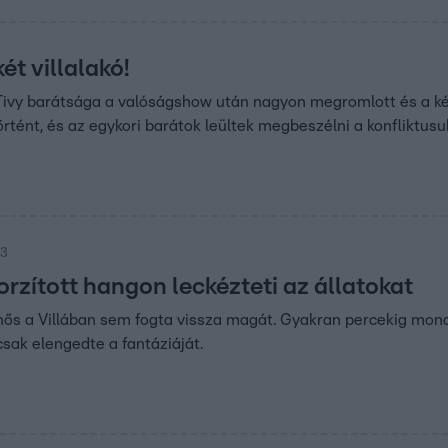
ét villalakó!
ivy barátsága a valóságshow után nagyon megromlott és a k
örtént, és az egykori barátok leültek megbeszélni a konfliktusu
03
orzított hangon leckézteti az állatokat
s a Villában sem fogta vissza magát. Gyakran percekig mondta
csak elengedte a fantáziáját.