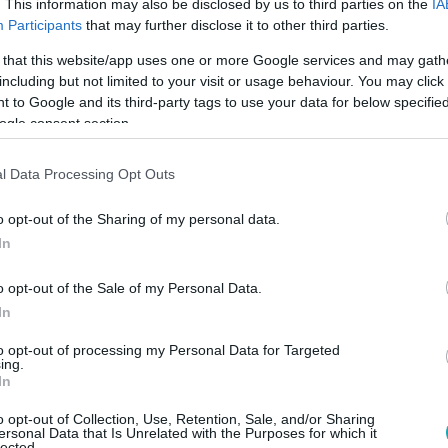
. This information may also be disclosed by us to third parties on the
IA
ogy saját magára pakoltatta a jeleket a Kiválasztáson, mert sz
Participants
that may further disclose it to other third parties.
y nem ő térhetett vissza a Villába, ő a nyertes, mert büszkék l
 that this website/app uses one or more Google services and may gath
including but not limited to your visit or usage behaviour. You may click 
 to Google and its third-party tags to use your data for below specifi
ogle consent section.
 22:23
l Data Processing Opt Outs
ot töltött a Villában
o opt-out of the Sharing of my personal data.
kezett a többi villalakó közé, azonnal kedvenc lett, és napok 
In
nfliktusok sem kerülték el.
o opt-out of the Sale of my Personal Data.
In
to opt-out of processing my Personal Data for Targeted
ing.
In
21:14
egyőzte Tivyt a Párbajon
o opt-out of Collection, Use, Retention, Sale, and/or Sharing
ersonal Data that Is Unrelated with the Purposes for which it
lected.