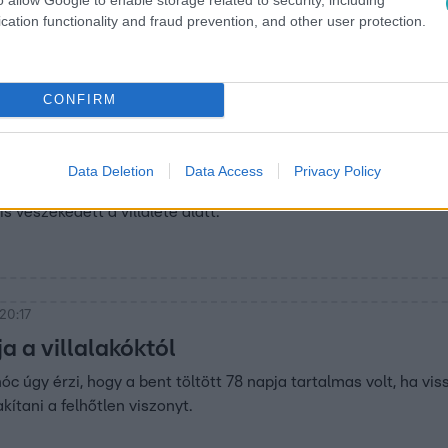
cation functionality and fraud prevention, and other user protection.
CONFIRM
 20:29
b pillanatai
Data Deletion
Data Access
Privacy Policy
szökik a Villa… - egy életre mindenki megtanulta az ostorláb h
 veszekedett a villaléte alatt.
20:17
a a villalakóktól
c úgy érzi, hogy a bent töltött 78 napja tartalmas volt, ha viss
kítani a felhőtlen viszonyt.