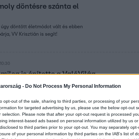
moly döntésre szánta el
 úgy döntött életmódot vált és ebben
ja, VV Krisztián is segít!
 10:30
emileg is építette a ValóVilág
zenetet hagyott az ex-villalakó az utókor számára. Búcsúmono
arország -
Do Not Process My Personal Information
hasonlatokat hallhatunk.
to opt-out of the sale, sharing to third parties, or processing of your per
formation for targeted advertising by us, please use the below opt-out s
r selection. Please note that after your opt-out request is processed y
eing interest-based ads based on personal information utilized by us or
11:45
disclosed to third parties prior to your opt-out. You may separately opt-
npadra és reflektorfénybe születtem”
losure of your personal information by third parties on the IAB’s list of