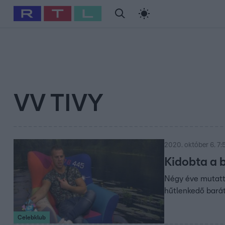
#
Babits Marcella
#
Szellő István
#
Most Wanted
#
Gallusz Ni
VV TIVY
2020. október 6. 7:
Kidobta a 
Négy éve mutattu
hűtlenkedő barátj
Celebklub