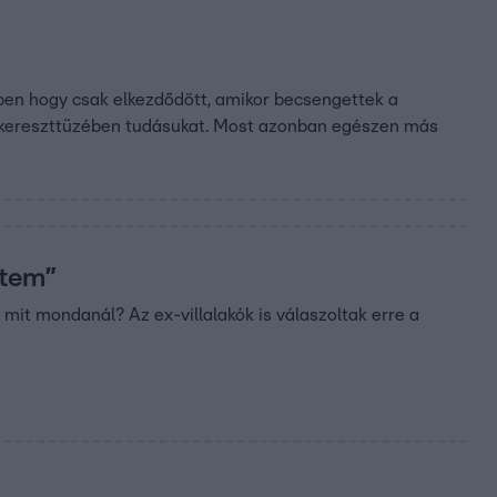
pen hogy csak elkezdődött, amikor becsengettek a
rák kereszttüzében tudásukat. Most azonban egészen más
ltem”
it mondanál? Az ex-villalakók is válaszoltak erre a