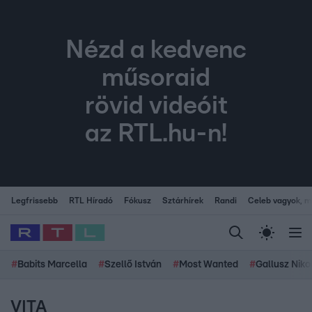
Nézd a kedvenc
műsoraid
rövid videóit
az RTL.hu-n!
Legfrissebb
RTL Híradó
Fókusz
Sztárhírek
Randi
Celeb vagyok, me
#
Babits Marcella
#
Szellő István
#
Most Wanted
#
Gallusz Niko
VITA