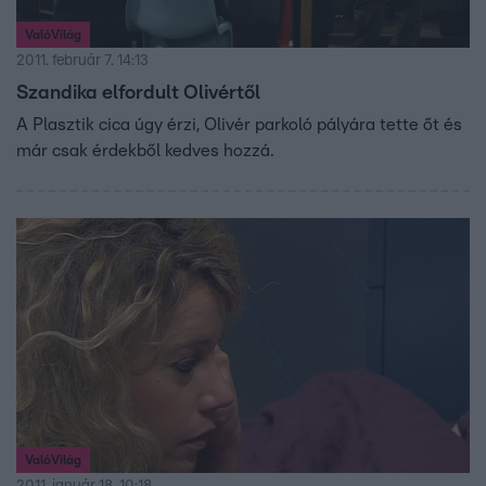
ValóVilág
2011. február 7. 14:13
Szandika elfordult Olivértől
A Plasztik cica úgy érzi, Olivér parkoló pályára tette őt és
már csak érdekből kedves hozzá.
ValóVilág
2011. január 18. 10:18