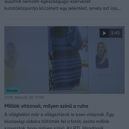
ausztrál nemzeti egészségügyi szervezet
kutatóközpontja közzétett egy jelentést, amely azt írja,
hogy 225 kutatás tanulmányozása után a hatóság arra a
következtetésre jutott, egyszerűsítve, hogy nincs olyan
betegség, amelyen a homeopátia segítene. Ezt persze
2:42
nagyon sokan nem fogadják el.
Híradó
2015. február 28. 17:50
Milliók vitáznak, milyen színű a ruha
A világhálón már a világsztárok is ezen vitáznak. Egy
közösségi oldalra töltötték fel a fotót, azóta milliók
szavaztak, hogy milyen színű. Az RTL Híradónak