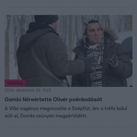
ValóVilág
2010. december 29. 11:23
Gombi félreértette Olivér poénkodását
A Villa vagánya megviccelte a Szépfiút, ám a tréfa balul
sült el, Gombi csúnyán megsértődött.