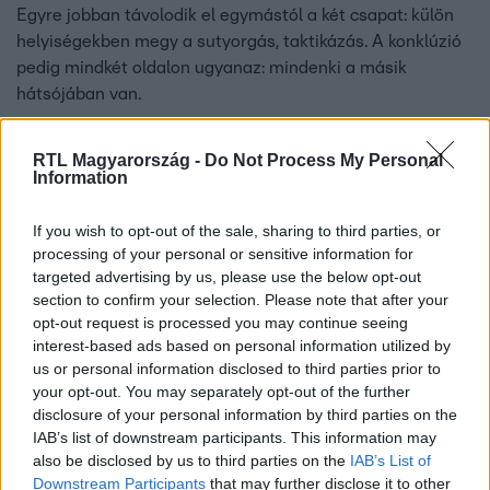
Egyre jobban távolodik el egymástól a két csapat: külön
helyiségekben megy a sutyorgás, taktikázás. A konklúzió
pedig mindkét oldalon ugyanaz: mindenki a másik
hátsójában van.
RTL Magyarország -
Do Not Process My Personal
Information
If you wish to opt-out of the sale, sharing to third parties, or
processing of your personal or sensitive information for
targeted advertising by us, please use the below opt-out
section to confirm your selection. Please note that after your
opt-out request is processed you may continue seeing
interest-based ads based on personal information utilized by
us or personal information disclosed to third parties prior to
your opt-out. You may separately opt-out of the further
ValóVilág
disclosure of your personal information by third parties on the
2014. december 1. 22:00
IAB’s list of downstream participants. This information may
also be disclosed by us to third parties on the
IAB’s List of
Testnedvekben úszott a Villa
Downstream Participants
that may further disclose it to other