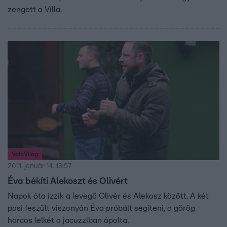
zengett a Villa.
ValóVilág
2011. január 14. 13:57
Éva békíti Alekoszt és Olivért
Napok óta izzik a levegő Olivér és Alekosz között. A két
pasi feszült viszonyán Éva próbált segíteni, a görög
harcos lelkét a jacuzziban ápolta.