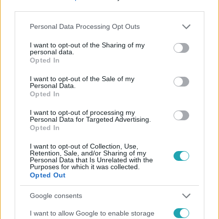
Dennis-nek köszönhetően ragad az egész Villa, hol egy
third parties.
kis isteni manna, hol egy kis kicsusszant büfi. Azért a
Please note that this website/app uses one or more Google
Personal Data Processing Opt Outs
többi villalakó is fröcsögött rendesen, főleg egymásra.
services and may gather and store information including but
Ragadjatok a képernyőre és olvassátok, hogy is volt ez:
not limited to your visit or usage behaviour. You may click to
I want to opt-out of the Sharing of my
personal data.
grant or deny consent to Google and its third-party tags to
Opted In
use your data for below specified purposes in below Google
consent section.
I want to opt-out of the Sale of my
14:19
Personal Data.
Opted In
I want to opt-out of processing my
Personal Data for Targeted Advertising.
Opted In
I want to opt-out of Collection, Use,
Retention, Sale, and/or Sharing of my
Personal Data that Is Unrelated with the
Purposes for which it was collected.
Opted Out
Celeb vagyok, ments ki innen!
2014. október 30. 20:00
Google consents
Bárdos András fellázadt a demokráciáért
I want to allow Google to enable storage