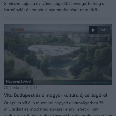
Simicska Lajos a nyilvánosság előtt fenyegette meg a
kormányfőt és mondott nyomdafestéket nem tűrő
szavakat róla.
0:30
Magyarul Balóval
2015. február 9. 15:23
Vita Budapest és a magyar kultúra új csillagáról
Öt épületből álló múzeumi negyed a városligetben 75
milliárdért és majd még egyszer ennyi lehet a liget
átalakítása. A másik oldal kevesebb zöld terület az amúgy