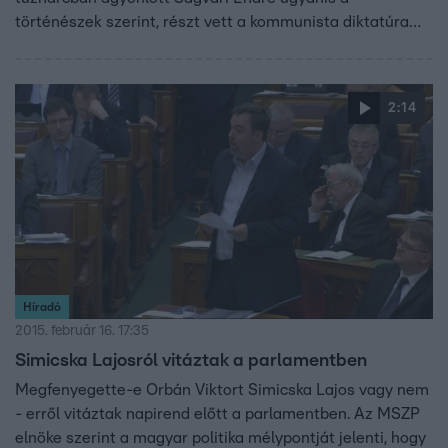
történészek szerint, részt vett a kommunista diktatúra
megalapozásában, ezért a Tudományos Akadémia szerint
nem ajánlott intézményt elnevezni az egykori antifasiszta
ellenállóról. Az intézmény diákjai tiltakozásba kezdtek.
2:14
Híradó
2015. február 16. 17:35
Simicska Lajosról vitáztak a parlamentben
Megfenyegette-e Orbán Viktort Simicska Lajos vagy nem
- erről vitáztak napirend előtt a parlamentben. Az MSZP
elnöke szerint a magyar politika mélypontját jelenti, hogy