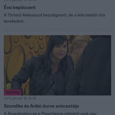
Éva bepöccent
A Törtető Alekosszal beszélgetett, de a lelkizésből vita
kerekedett.
ValóVilág
2011. január 18. 10:18
Szandika és Anikó durva szócsatája
A Rosszkislány és a Plasztikcica vitájától csak úgy