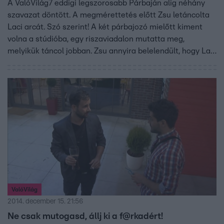
A ValóVilág7 eddigi legszorosabb Párbaján alig néhány
szavazat döntött. A megmérettetés előtt Zsu letáncolta
Laci arcát. Szó szerint! A két párbajozó mielőtt kiment
volna a stúdióba, egy riszaviadalon mutatta meg,
melyikük táncol jobban. Zsu annyira belelendült, hogy Laci
durcás orcája bánta.
ValóVilág
2014. december 15. 21:56
Ne csak mutogasd, állj ki a f@rkadért!