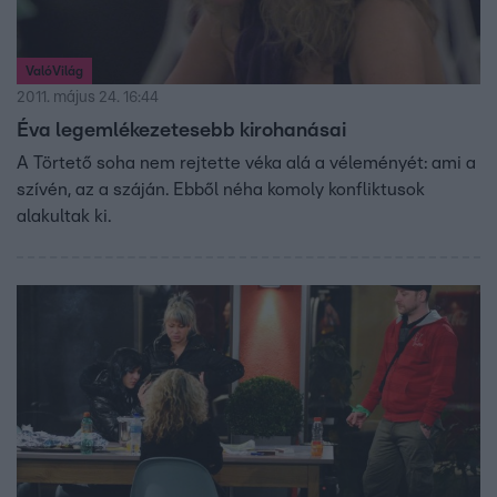
ValóVilág
2011. május 24. 16:44
Éva legemlékezetesebb kirohanásai
A Törtető soha nem rejtette véka alá a véleményét: ami a
szívén, az a száján. Ebből néha komoly konfliktusok
alakultak ki.