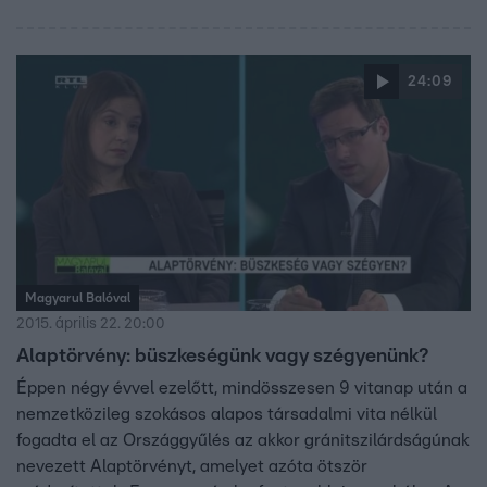
24:09
Magyarul Balóval
2015. április 22. 20:00
Alaptörvény: büszkeségünk vagy szégyenünk?
Éppen négy évvel ezelőtt, mindösszesen 9 vitanap után a
nemzetközileg szokásos alapos társadalmi vita nélkül
fogadta el az Országgyűlés az akkor gránitszilárdságúnak
nevezett Alaptörvényt, amelyet azóta ötször