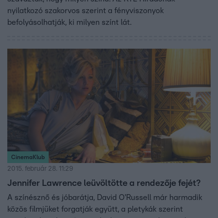
nyilatkozó szakorvos szerint a fényviszonyok
befolyásolhatják, ki milyen színt lát.
CinemaKlub
2015. február 28. 11:29
Jennifer Lawrence leüvöltötte a rendezője fejét?
A színésznő és jóbarátja, David O'Russell már harmadik
közös filmjüket forgatják együtt, a pletykák szerint