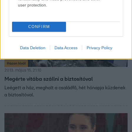
user protection.
CONFIRM
Data Deletion
Data Access
Privacy Policy
Házon kívül
2013. május 15. 21:10
Megérte vitába szállni a biztosítóval
Leégett a ház, meghalt a családfő, hét hónapja küzdenek
a biztosítóval.