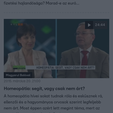
fizetési hajlandósága? Marad-e az euró
Görögországban? Hány megszorítást bír még el a görög
társadalom? Szakértők vitája.
24:44
Magyarul Balóval
2015. március 20. 21:00
Homeopátia: segít, vagy csak nem árt?
A homeopátia hívei sokat tudnak róla és esküsznek rá,
ellenzői és a hagyományos orvosok szerint legfeljebb
nem árt. Most éppen azért lett megint téma, mert az