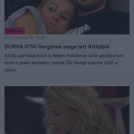
ValóVilág
2011. október 10. 14:46
DURVA VITA! Gergőnek elege lett Attilából
Attila apróságokból is képes hatalmas vitát gerjeszteni,
amit a poén kedvéért csinál. De Gergő szerint túllő a
célon.