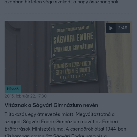
azonban hirtelen vége szakadt a nagy összhangnak.
2:45
Híradó
2015. február 22. 17:30
Vitáznak a Ságvári Gimnázium nevén
Tiltakozás egy átnevezés miatt. Megváltoztatná a
szegedi Ságvári Endre Gimnázium nevét az Emberi
Erőforrások Minisztériuma. A csendőrök által 1944-ben
tűzharcban agyonlőtt Ságvári Endre ugyanis a