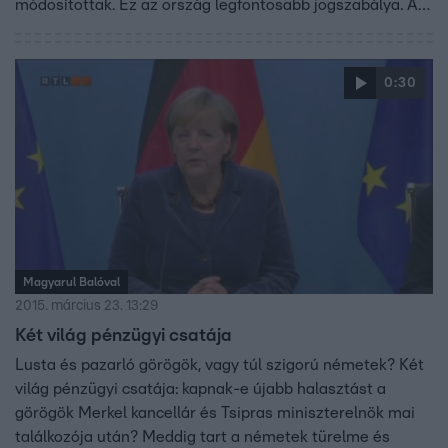
módosítottak. Ez az ország legfontosabb jogszabálya. Az
Alaptörvény és a módosítások alapja a kormánypártok
kétharmados parlamenti többsége, amely nemrég
megszűnt. Így egy újabb módosításhoz már együtt
0:30
kellene működni az ellenzékkel – ez 4 éve nem volt
feltétlenül szükséges, és nem is történt meg. Az
Alaptörvényt a kormánypártok magasztalják, ellenzői
antidemokratikusnak tartják.
Magyarul Balóval
2015. március 23. 13:29
Két világ pénzügyi csatája
Lusta és pazarló görögök, vagy túl szigorú németek? Két
világ pénzügyi csatája: kapnak-e újabb halasztást a
görögök Merkel kancellár és Tsipras miniszterelnök mai
találkozója után? Meddig tart a németek türelme és