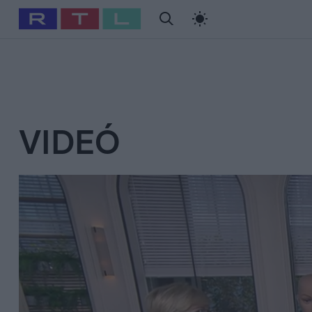
#
Babits Marcella
#
Szellő István
#
Most Wanted
#
Gallusz Ni
VIDEÓ