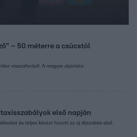
ző” – 50 méterre a csúcstól
ikor visszafordult. A magyar alpinista
j taxisszabályok első napján
ásokat és teljes káoszt hozott az új díjszabás első