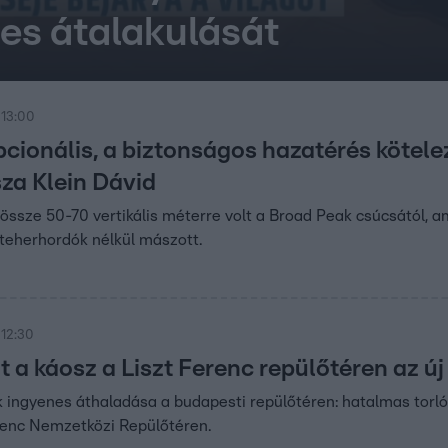
es átalakulását
 13:00
pcionális, a biztonságos hazatérés kötele
sza Klein Dávid
össze 50-70 vertikális méterre volt a Broad Peak csúcsától, am
teherhordók nélkül mászott.
 12:30
 a káosz a Liszt Ferenc repülőtéren az ú
 ingyenes áthaladása a budapesti repülőtéren: hatalmas torlód
renc Nemzetközi Repülőtéren.