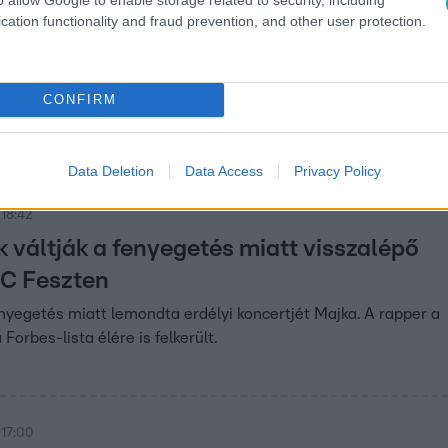
cation functionality and fraud prevention, and other user protection.
19:10
ja Magyarországot a meteorológusok
nál nagyobb hőség?
CONFIRM
bban ért el minket a rendkívüli aszály. A klímakutató szerint a
év teljesen száraz lehet.
Data Deletion
Data Access
Privacy Policy
 18:42
k váltják a fenyegetés miatt visszalépő
IC Feszten
nyegetés miatt lemondta erdélyi koncertjét Majka. A rapper a
Forbes-lista élére is felkerült.
 17:00