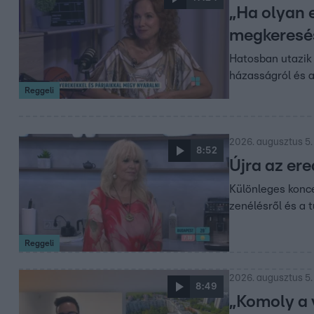
„Ha olyan 
megkeresé
Hatosban utazik 
házasságról és a 
Reggeli
2026. augusztus 5.
8:52
Újra az er
Különleges konce
zenélésről és a 
Reggeli
2026. augusztus 5.
8:49
„Komoly a v