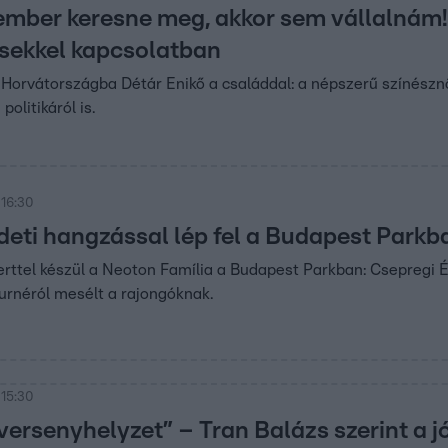
ember keresne meg, akkor sem vállalnám!” 
sekkel kapcsolatban
Horvátországba Détár Enikő a családdal: a népszerű színésznő 
politikáról is.
 16:30
edeti hangzással lép fel a Budapest Park
rttel készül a Neoton Família a Budapest Parkban: Csepregi Év
turnéról mesélt a rajongóknak.
 15:30
ersenyhelyzet” – Tran Balázs szerint a jó