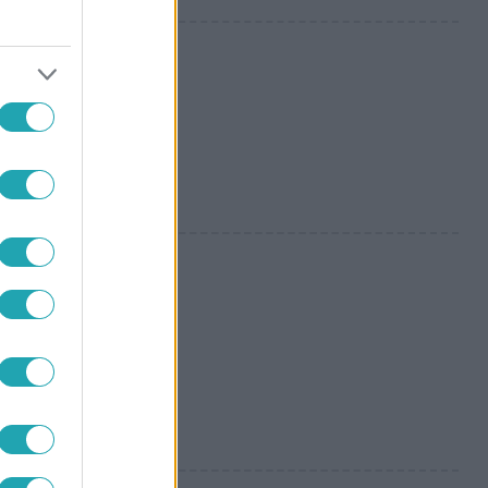
tfilmes
alnak a