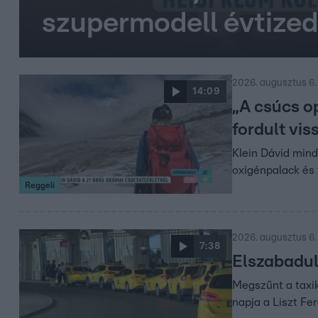
szupermodell évtized
2026. augusztus 6.
14:09
„A csúcs o
fordult vis
Klein Dávid mind
oxigénpalack és 
Reggeli
2026. augusztus 6.
7:38
Elszabadult
Megszűnt a taxik
napja a Liszt Fe