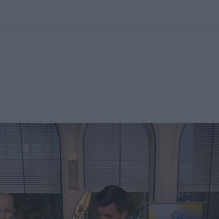
kolett
#
Időjárás
#
RTL műsor
#
Víz
#
Magyar Péter
#
Csillagjeg