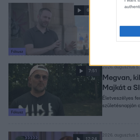
authenti
2026. augusztus 5. 
6:00
Miért sújt
által várt
Évtizedekkel korá
jövőben 10-ből 8 
Fókusz
2026. augusztus 5.
7:51
Megvan, ki
Majkát a S
Életveszélyes fe
születésnapján a 
Fókusz
2026. augusztus 5.
17:24