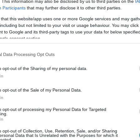
. This information may also be disclosed by us to third parties on the
IA
Participants
that may further disclose it to other third parties.
 that this website/app uses one or more Google services and may gath
 6:00
including but not limited to your visit or usage behaviour. You may click 
nekli a legnagyobb slágereket egy balin
 to Google and its third-party tags to use your data for below specifi
ogle consent section.
apestre érkezett
ött Magyarországon a magyarul éneklő balinéz sofőr. Ngurah 
l Data Processing Opt Outs
l.
o opt-out of the Sharing of my personal data.
In
o opt-out of the Sale of my Personal Data.
 5:00
In
uruló zongorával járja a fesztiválokat V
to opt-out of processing my Personal Data for Targeted
ni, mégis guruló hangszerével járja az országot Vágó János. A
ing.
ülönleges performansza titkát.
In
o opt-out of Collection, Use, Retention, Sale, and/or Sharing
ersonal Data that Is Unrelated with the Purposes for which it
lected.