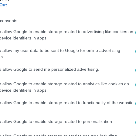
Out
 4:00
megkeresték: a Meztelen Igazság a felnőt
consents
tt ügyeit vizsgálja
o allow Google to enable storage related to advertising like cookies on
evice identifiers in apps.
ipar belső világáról, Pierre Woodmanről és Roccóról is megszól
z egykori szereplők.
o allow my user data to be sent to Google for online advertising
s.
to allow Google to send me personalized advertising.
 19:40
o allow Google to enable storage related to analytics like cookies on
liót ér az Exek csatájában szereplő Brumi
evice identifiers in apps.
 kosaras kártyája
o allow Google to enable storage related to functionality of the website
kosaras kártyája is van az Exek csatájában szereplő Bruminak,
Barabás Évi készített interjút.
o allow Google to enable storage related to personalization.
o allow Google to enable storage related to security, including