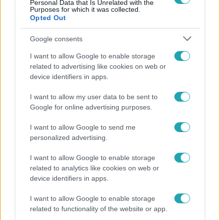
Personal Data that Is Unrelated with the
Purposes for which it was collected.
Opted Out
Google consents
I want to allow Google to enable storage
related to advertising like cookies on web or
Külföld
device identifiers in apps.
2022. november 11. 18:16
Évtizedek után kegyelemmel szabadulhat a
I want to allow my user data to be sent to
börtönből Tupac Shakur nevelőapja
Google for online advertising purposes.
A fekete polgárjogi harcos Mutulu Shakurnak kevesebb
I want to allow Google to send me
mint fél éve lehet hátra az életből, a hatóságok szerint
personalized advertising.
már nem áll fenn a veszélye annak, hogy bűncselekményt
kövessen el.
I want to allow Google to enable storage
related to analytics like cookies on web or
device identifiers in apps.
I want to allow Google to enable storage
related to functionality of the website or app.