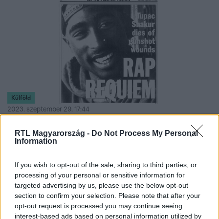
Külföld
2023. szeptember 29. 17:44
Letartóztattak egy férfit Tupac Shakur 27 évvel
RTL Magyarország -
Do Not Process My Personal
ezelőtti megölése miatt
Information
Keffe D már évekkel ezelőtt bevallotta, hogy benne ült
abban a Cadillacben, amiből leadták a halálos lövéseket a
If you wish to opt-out of the sale, sharing to third parties, or
hip-hop legendára.
processing of your personal or sensitive information for
targeted advertising by us, please use the below opt-out
section to confirm your selection. Please note that after your
opt-out request is processed you may continue seeing
interest-based ads based on personal information utilized by