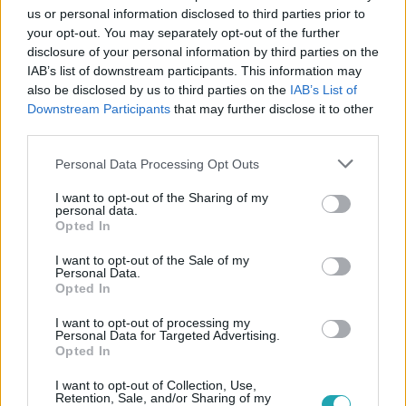
us or personal information disclosed to third parties prior to
your opt-out. You may separately opt-out of the further
disclosure of your personal information by third parties on the
IAB’s list of downstream participants. This information may
also be disclosed by us to third parties on the
IAB’s List of
Downstream Participants
that may further disclose it to other
third parties.
Please note that this website/app uses one or more Google
Personal Data Processing Opt Outs
Külföld
services and may gather and store information including but
2023. július 26. 5:59
not limited to your visit or usage behaviour. You may click to
I want to opt-out of the Sharing of my
personal data.
grant or deny consent to Google and its third-party tags to
Brutális összegért kelt el Tupac gyűrűje
Opted In
use your data for below specified purposes in below Google
Egy árverésen rekordösszeget fizettek Tupac Shakur
consent section.
I want to opt-out of the Sale of my
ékszeréért.
Personal Data.
Opted In
I want to opt-out of processing my
Personal Data for Targeted Advertising.
Opted In
I want to opt-out of Collection, Use,
Retention, Sale, and/or Sharing of my