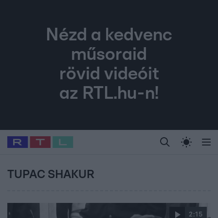
Nézd a kedvenc
műsoraid
rövid videóit
az RTL.hu-n!
Legfrissebb
RTL Híradó
Fókusz
Sztárhírek
Randi
Celeb vagyok, me
#
Babits Marcella
#
Szellő István
#
Most Wanted
#
Gallusz Niko
TUPAC SHAKUR
2:15