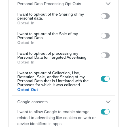
Please note that this website/app uses one or more Google
Personal Data Processing Opt Outs
services and may gather and store information including but
not limited to your visit or usage behaviour. You may click to
I want to opt-out of the Sharing of my
personal data.
grant or deny consent to Google and its third-party tags to
Opted In
use your data for below specified purposes in below Google
consent section.
I want to opt-out of the Sale of my
Personal Data.
Opted In
I want to opt-out of processing my
Életmód
Personal Data for Targeted Advertising.
2024. március 30. 17:11
Opted In
A magánnyomozó szerint szinte az összes hűtlen
I want to opt-out of Collection, Use,
férj elköveti ezt a hibát
Retention, Sale, and/or Sharing of my
Personal Data that Is Unrelated with the
Purposes for which it was collected.
A veterán magánnyomozó arról beszélt, hogy a hűtlen
Opted Out
férfiak többségét lebuktathatja az az egyszerű
tevékenység, amit azelőtt végeznek el, hogy a
Google consents
szeretőjükhöz mennek.
I want to allow Google to enable storage
related to advertising like cookies on web or
device identifiers in apps.