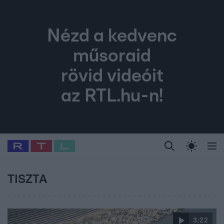
Nézd a kedvenc
műsoraid
rövid videóit
az RTL.hu-n!
Legfrissebb
RTL Híradó
Fókusz
Sztárhírek
Randi
Celeb vagyok, me
#
Babits Marcella
#
Szellő István
#
Most Wanted
#
Gallusz Niko
TISZTA
3:22