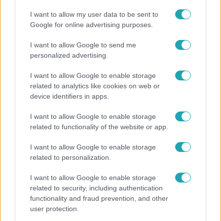
I want to allow my user data to be sent to
Google for online advertising purposes.
I want to allow Google to send me
personalized advertising.
I want to allow Google to enable storage
related to analytics like cookies on web or
device identifiers in apps.
Külföld
2023. július 4. 19:29
I want to allow Google to enable storage
related to functionality of the website or app.
Börtöncellába zárta kisfiát a rendőrházaspár,
mert nem nagyon ment a szobatisztaságra
I want to allow Google to enable storage
szoktatás
related to personalization.
Sajátos nevelési módszer, ám nem mindenki van
I want to allow Google to enable storage
elragadtatva tőle. A szülők viszont megúszták a
related to security, including authentication
bántalmazást.
functionality and fraud prevention, and other
user protection.