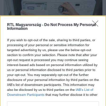
RTL Magyarország -
Do Not Process My Personal
Information
Életmód
If you wish to opt-out of the sale, sharing to third parties, or
2024. július 20. 7:20
processing of your personal or sensitive information for
Miért telik másképp az idő a mosógép kijelzőjén,
targeted advertising by us, please use the below opt-out
mint a valóságban? Nyomós oka van!
section to confirm your selection. Please note that after your
opt-out request is processed you may continue seeing
Észrevetted már, hogy ha elindítasz egy mosást, az
interest-based ads based on personal information utilized by
időzítő 1 órát mutat, és amikor visszamész 60 perc múlva,
us or personal information disclosed to third parties prior to
még mindig van 15 perc hátra? Bár az utolsó perceknél
your opt-out. You may separately opt-out of the further
úgy érezheted magad, mintha egy soha véget nem érő
disclosure of your personal information by third parties on the
Christopher Nolan-filmet néznél, jobb, ha tudod, nem a
IAB’s list of downstream participants. This information may
also be disclosed by us to third parties on the
IAB’s List of
mosógéped lázadt fel ellened. Szakértő magyarázza el,
Downstream Participants
that may further disclose it to other
mi történik pontosan.
third parties.