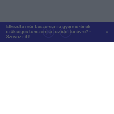
Elkezdte már beszerezni a gyermekének
szükséges tanszereket az idei tanévre? -
Szavazz itt!