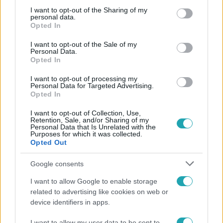
not limited to your visit or usage behaviour. You may click to
I want to opt-out of the Sharing of my
personal data.
grant or deny consent to Google and its third-party tags to
Opted In
use your data for below specified purposes in below Google
consent section.
I want to opt-out of the Sale of my
Personal Data.
Opted In
I want to opt-out of processing my
Personal Data for Targeted Advertising.
Opted In
Belföld
I want to opt-out of Collection, Use,
2022. szeptember 28. 19:08
Retention, Sale, and/or Sharing of my
Personal Data that Is Unrelated with the
Még a közvilágítást is lekapcsolják Szolnokon, ha
Purposes for which it was collected.
Opted Out
átmegy a fideszes polgármester javaslata
Így spórolnának a télen.
Google consents
I want to allow Google to enable storage
related to advertising like cookies on web or
device identifiers in apps.
2:12
I want to allow my user data to be sent to