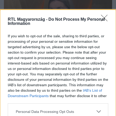
RTL Magyarország -
Do Not Process My Personal
Information
If you wish to opt-out of the sale, sharing to third parties, or
processing of your personal or sensitive information for
targeted advertising by us, please use the below opt-out
Reggeli
section to confirm your selection. Please note that after your
2022. november 9. 10:33
opt-out request is processed you may continue seeing
Hódi Pamela spórol, ahol tud, már nem csinál
interest-based ads based on personal information utilized by
nagybevásárlást sem
us or personal information disclosed to third parties prior to
your opt-out. You may separately opt-out of the further
A spórolás szinte mindennapi témává vált az utóbbi
disclosure of your personal information by third parties on the
időben. A megemelkedett rezsiárak mellett azok is
IAB’s list of downstream participants. This information may
húznak egyet a nadrágszíjon, akiknek eddig nem
also be disclosed by us to third parties on the
IAB’s List of
feltétlenül kellett takarékoskodniuk. Hódi Pamela
Downstream Participants
that may further disclose it to other
alapvetően spórolósnak vallja magát, a mostani
third parties.
helyzetben pedig igyekszik még tudatosabban
Please note that this website/app uses one or more Google
Personal Data Processing Opt Outs
gazdálkodni.
services and may gather and store information including but