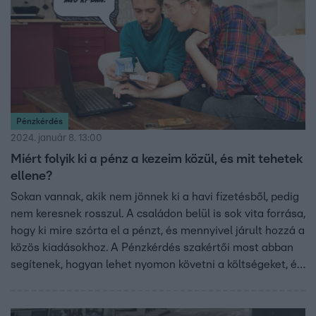
Pénzkérdés
2024. január 8. 13:00
Miért folyik ki a pénz a kezeim közül, és mit tehetek
ellene?
Sokan vannak, akik nem jönnek ki a havi fizetésből, pedig
nem keresnek rosszul. A családon belül is sok vita forrása,
hogy ki mire szórta el a pénzt, és mennyivel járult hozzá a
közös kiadásokhoz. A Pénzkérdés szakértői most abban
segítenek, hogyan lehet nyomon követni a költségeket, és
igazságosan fizetni a közös számlákat.