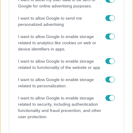
Google for online advertising purposes.
I want to allow Google to send me
personalized advertising.
I want to allow Google to enable storage
related to analytics like cookies on web or
Híradó
device identifiers in apps.
2022. szeptember 22. 16:45
I want to allow Google to enable storage
Kocsis Máté: Nem fogják szigorúan ellenőrizni a
related to functionality of the website or app.
hőmérsékletet az iskolákban
A minisztérium közben azt kéri a fenntartóktól, minden
I want to allow Google to enable storage
iskolára külön készítsenek fűtési protokollt.
related to personalization.
I want to allow Google to enable storage
related to security, including authentication
functionality and fraud prevention, and other
2:34
user protection.