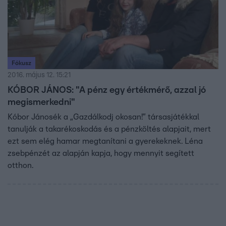
Fókusz
2016. május 12. 15:21
KÓBOR JÁNOS: "A pénz egy értékmérő, azzal jó
megismerkedni"
Kóbor Jánosék a „Gazdálkodj okosan!” társasjátékkal
tanulják a takarékoskodás és a pénzköltés alapjait, mert
ezt sem elég hamar megtanítani a gyerekeknek. Léna
zsebpénzét az alapján kapja, hogy mennyit segített
otthon.