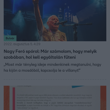
Bulvár
2022. augusztus 5. 4:29
Nagy Feró spórol: Már számolom, hogy melyik
szobában, hol kell egyáltalán fűteni
„Most már tényleg ideje mindenkinek megtanulni, hogy
ha kijön a mosdóból, kapcsolja le a villanyt!”