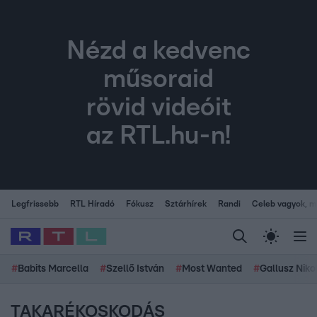
Nézd a kedvenc
műsoraid
rövid videóit
az RTL.hu-n!
Legfrissebb
RTL Híradó
Fókusz
Sztárhírek
Randi
Celeb vagyok, me
#
Babits Marcella
#
Szellő István
#
Most Wanted
#
Gallusz Niko
TAKARÉKOSKODÁS