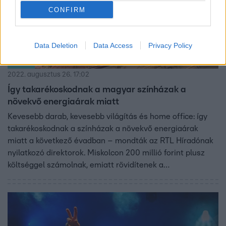
CONFIRM
Data Deletion
Data Access
Privacy Policy
Híradó
2022. augusztus 26. 17:02
Így takarékoskodnak a magyar színházak a
növekvő energiaárak miatt
Kevesebb darab, kevesebb világítás és home office: így
takarékoskodnak a színházak a növekvő energiaárak
miatt a következő évadban – mondták az RTL Híradónak
nyilatkozó direktorok. Miskolcon 200 millió forint plusz
költséggel számolnak, emiatt rövidítenek a
világításpróbákon. Győrben is hasonló a helyzet: ott az
adminisztratív dolgozóknak hétfőnként otthoni
munkavégzést írhatnak elő. Pécsen pedig a növekvő
terhek miatt kevesebb előadás lesz.