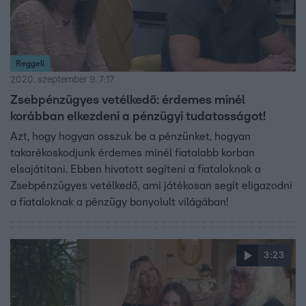
Reggeli
2020. szeptember 9. 7:17
Zsebpénzügyes vetélkedő: érdemes minél
korábban elkezdeni a pénzügyi tudatosságot!
Azt, hogy hogyan osszuk be a pénzünket, hogyan
takarékoskodjunk érdemes minél fiatalabb korban
elsajátítani. Ebben hivatott segíteni a fiataloknak a
Zsebpénzügyes vetélkedő, ami játékosan segít eligazodni
a fiataloknak a pénzügy bonyolult világában!
3:23