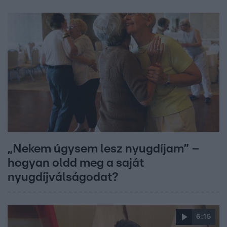
„Nekem úgysem lesz nyugdíjam” –
hogyan oldd meg a saját
nyugdíjválságodat?
6:15