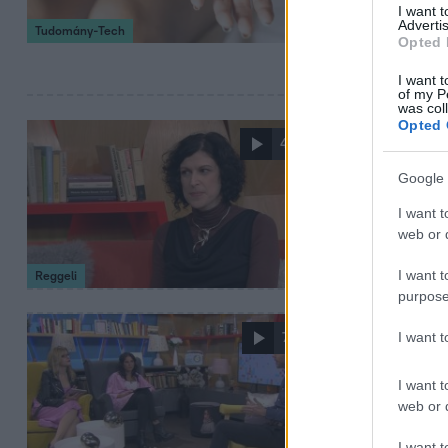
állapította meg 
I want 
Advertis
Tudomány-Tech
óvszert, sem fog
Opted 
a riasztó számok
I want t
of my P
was col
Opted 
2024. február 28. 8
4:48
Ezek az alk
Google 
Egyre több fiata
I want t
szúrják ki a szül
web or d
I want t
Reggeli
purpose
2022. január 19. 7:3
I want 
7:37
A harmadik
I want t
Egy 15 éves lány
web or d
inkább tippeket 
I want t