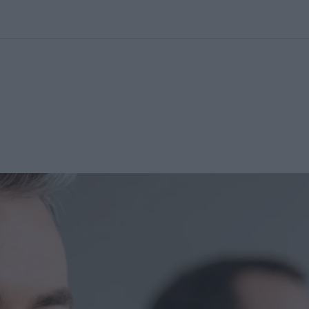
kolett
#
Időjárás
#
RTL műsor
#
Víz
#
Magyar Péter
#
Csillagjeg