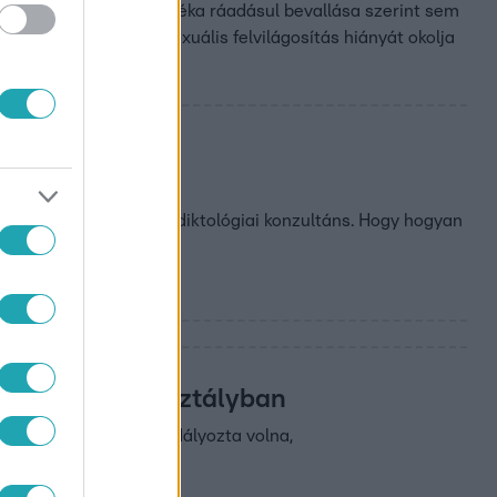
serek mintegy 30 százaléka ráadásul bevallása szerint sem
 világszervezet a szexuális felvilágosítás hiányát okolja
ggeliben Nyíri Noémi addiktológiai konzultáns. Hogy hogyan
év közötti korosztályban
lyett, hogy ezt megakadályozta volna,