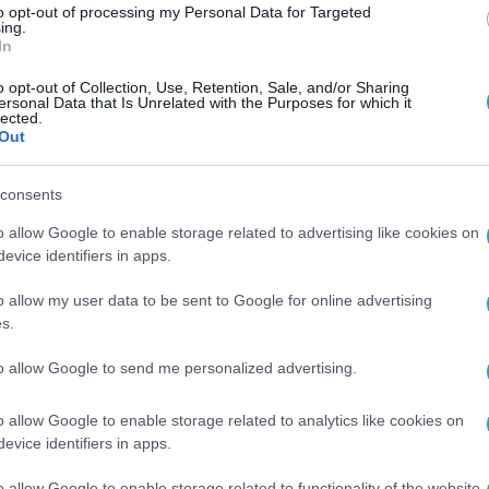
a WHO friss jelentésében. A szexuálisan aktív európai tinédz
to opt-out of processing my Personal Data for Targeted
ing.
amzásgátló tablettát nem használt a legutóbbi közösülésekor. A
In
ért.
o opt-out of Collection, Use, Retention, Sale, and/or Sharing
ersonal Data that Is Unrelated with the Purposes for which it
lected.
Out
:59
oholizmus jelei a tiniknél
consents
l kerül a függőséghez közeli állapotba – figyelmeztetett a Re
o allow Google to enable storage related to advertising like cookies on
ők időben a függőséget, kiderül a videóból.
evice identifiers in apps.
o allow my user data to be sent to Google for online advertising
s.
5
to allow Google to send me personalized advertising.
 vezető halálok az öngyilkosság a 15-24 
o allow Google to enable storage related to analytics like cookies on
 megosztotta egy férfival, hogy öngyilkosságot tervez, aki ahe
evice identifiers in apps.
adott neki a végrehajtáshoz.
o allow Google to enable storage related to functionality of the website