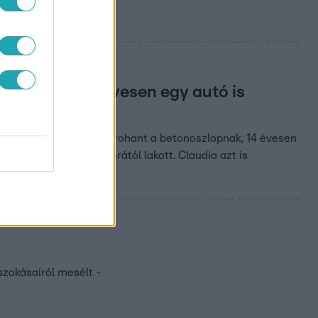
noszlopnak, 14 évesen egy autó is
volt olyan, hogy fejjel rohant a betonoszlopnak, 14 évesen
sértük, ahol 9 éves korától lakott. Claudia azt is
szokásairól mesélt -