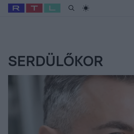
#
Babits Marcella
#
Szellő István
#
Most Wanted
#
Gallusz Ni
SERDÜLŐKOR