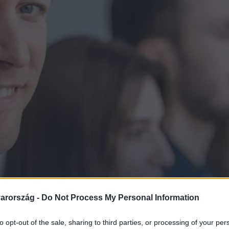
arország -
Do Not Process My Personal Information
ik az igazi felnőttkor – 
to opt-out of the sale, sharing to third parties, or processing of your per