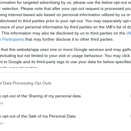
formation for targeted advertising by us, please use the below opt-out s
r selection. Please note that after your opt-out request is processed y
eing interest-based ads based on personal information utilized by us or
disclosed to third parties prior to your opt-out. You may separately opt-
losure of your personal information by third parties on the IAB’s list of
. This information may also be disclosed by us to third parties on the
IA
40
Participants
that may further disclose it to other third parties.
 kapcsolat lehet a cukros italok és a szo
 that this website/app uses one or more Google services and may gath
including but not limited to your visit or usage behaviour. You may click 
 to Google and its third-party tags to use your data for below specifi
zerint a sok cukros üdítő növelheti a szorongás tüneteit a tiné
ogle consent section.
elmű, de érdemes figyelni.
l Data Processing Opt Outs
o opt-out of the Sharing of my personal data.
0. 5:49
In
 harmada már egyáltalán nem védekezik 
dő betegségek aránya
o opt-out of the Sale of my Personal Data.
In
használnak óvszert a serdülők, emiatt nő a szexuális úton ter