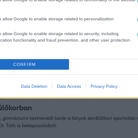
o allow Google to enable storage related to personalization.
:00
o allow Google to enable storage related to security, including
 hogy Liptai Claudia fejjel rohant a beto
cation functionality and fraud prevention, and other user protection.
 Claudiával sokszor meggyűlt a színésznő édesanyjának a baja: 
CONFIRM
 hazajövet egy autó is elütötte. A színésznőt a Bikás Parkhoz kí
ik mászókán tört el az orra annak idején.
Data Deletion
Data Access
Privacy Policy
32
ülőkorban
 gimnáziumi testnevelő tanár a lányok serdülőkori sportolási 
r. Tóth is bekapcsolódott.