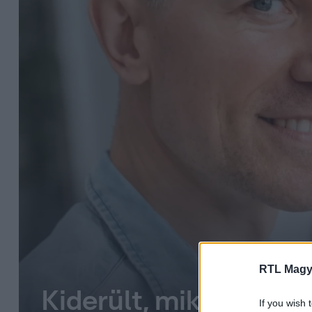
RTL Magy
Kiderült, mikor kezdőd
If you wish 