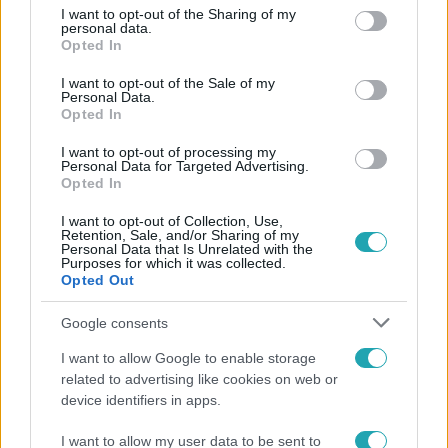
not limited to your visit or usage behaviour. You may click to
I want to opt-out of the Sharing of my
personal data.
grant or deny consent to Google and its third-party tags to
Opted In
use your data for below specified purposes in below Google
consent section.
I want to opt-out of the Sale of my
Personal Data.
Opted In
Európa
I want to opt-out of processing my
2024. május 22. 10:57
Personal Data for Targeted Advertising.
Opted In
RMDSZ-elnök: az erdélyi magyarság 2024-ben
arról dönt, tudja-e folytatni az elkezdett
I want to opt-out of Collection, Use,
Retention, Sale, and/or Sharing of my
„útépítést” Európában
Personal Data that Is Unrelated with the
Purposes for which it was collected.
Kelemen Hunor arra kérte Hunyad megye magyar
Opted Out
lakosait, vegyenek részt az EP- választáson és
szavazzanak az RMDSZ jelöltjeire.
Google consents
I want to allow Google to enable storage
related to advertising like cookies on web or
device identifiers in apps.
I want to allow my user data to be sent to