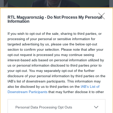
RTL Magyarország -
Do Not Process My Personal
Information
If you wish to opt-out of the sale, sharing to third parties, or
Európa
processing of your personal or sensitive information for
2024. május 26. 15:02
targeted advertising by us, please use the below opt-out
section to confirm your selection. Please note that after your
Vincze Loránt: a magyarok akkor tudnak közösségi
opt-out request is processed you may continue seeing
erőt felmutatni, ha elmennek szavazni
interest-based ads based on personal information utilized by
A Romániai Magyar Demokrata Szövetség (RMDSZ) EP-
us or personal information disclosed to third parties prior to
képviselője beszélt arról Marosvécsen, hogy miért kell
your opt-out. You may separately opt-out of the further
elmenni az Ep-választáson szavazni.
disclosure of your personal information by third parties on the
IAB’s list of downstream participants. This information may
also be disclosed by us to third parties on the
IAB’s List of
Downstream Participants
that may further disclose it to other
third parties.
Please note that this website/app uses one or more Google
Personal Data Processing Opt Outs
services and may gather and store information including but