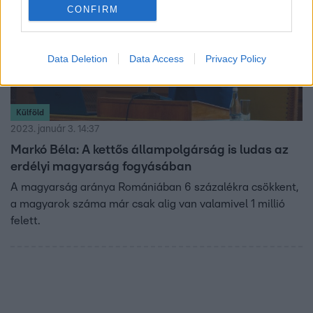
CONFIRM
Data Deletion
Data Access
Privacy Policy
Külföld
2023. január 3. 14:37
Markó Béla: A kettős állampolgárság is ludas az
erdélyi magyarság fogyásában
A magyarság aránya Romániában 6 százalékra csökkent,
a magyarok száma már csak alig van valamivel 1 millió
felett.