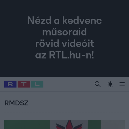
Nézd a kedvenc
műsoraid
rövid videóit
az RTL.hu-n!
Legfrissebb
RTL Híradó
Fókusz
Sztárhírek
Randi
Celeb vagyok, me
#
Babits Marcella
#
Szellő István
#
Most Wanted
#
Gallusz Niko
RMDSZ