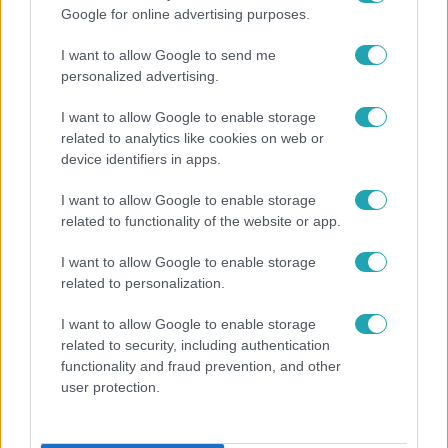
Google for online advertising purposes.
I want to allow Google to send me
personalized advertising.
I want to allow Google to enable storage
related to analytics like cookies on web or
Külföld
device identifiers in apps.
2024. április 5. 19:49
Magyarsága miatt bántalmaztak egy 15 éves fiút
I want to allow Google to enable storage
related to functionality of the website or app.
a román ifjúsági tornászválogatott
edzőtáborában
I want to allow Google to enable storage
Az esetről beszámoló román sportlap szerint égbekiáltó,
related to personalization.
hogy kínzás és diszkrimináció éri az ország egyik
sportreménységét.
I want to allow Google to enable storage
related to security, including authentication
functionality and fraud prevention, and other
user protection.