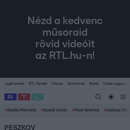
Nézd a kedvenc
műsoraid
rövid videóit
az RTL.hu-n!
Legfrissebb
RTL Híradó
Fókusz
Sztárhírek
Randi
Celeb vagyok, me
#
Babits Marcella
#
Szellő István
#
Most Wanted
#
Gallusz Niko
PESZKOV