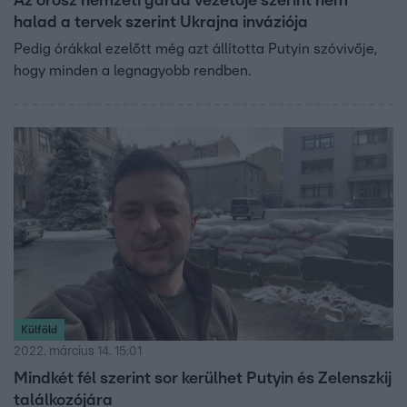
Az orosz nemzeti gárda vezetője szerint nem
halad a tervek szerint Ukrajna inváziója
Pedig órákkal ezelőtt még azt állította Putyin szóvivője,
hogy minden a legnagyobb rendben.
Külföld
2022. március 14. 15:01
Mindkét fél szerint sor kerülhet Putyin és Zelenszkij
találkozójára