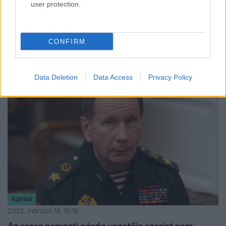
Külföld
user protection.
2022. március 18. 12:52
Nem válaszolnak Biden sértegetésére, üzente a
Kreml, miután válaszoltak Biden sértegetésére
CONFIRM
Dmitrij Peszkov ismét újságírók elé állt.
Data Deletion
Data Access
Privacy Policy
Külföld
2022. március 14. 16:19