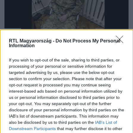
Külföld
2022. április 13. 16:34
RTL Magyarország -
Do Not Process My Personal
Information
Az oroszok tagadják, hogy titkos kapcsolata lett
volna velük Putyin lányának keresztapjának, akit
If you wish to opt-out of the sale, sharing to third parties, or
elfogtak az ukránok
processing of your personal or sensitive information for
Nincs semmi látnivaló, üzente Peszkov.
targeted advertising by us, please use the below opt-out
section to confirm your selection. Please note that after your
opt-out request is processed you may continue seeing
interest-based ads based on personal information utilized by
us or personal information disclosed to third parties prior to
your opt-out. You may separately opt-out of the further
disclosure of your personal information by third parties on the
IAB’s list of downstream participants. This information may
also be disclosed by us to third parties on the
IAB’s List of
Downstream Participants
that may further disclose it to other