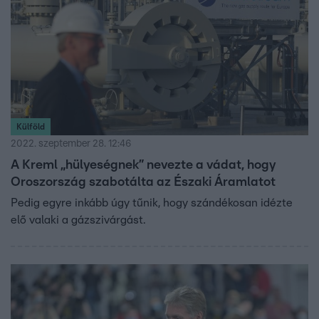
Külföld
2022. szeptember 28. 12:46
A Kreml „hülyeségnek” nevezte a vádat, hogy
Oroszország szabotálta az Északi Áramlatot
Pedig egyre inkább úgy tűnik, hogy szándékosan idézte
elő valaki a gázszivárgást.