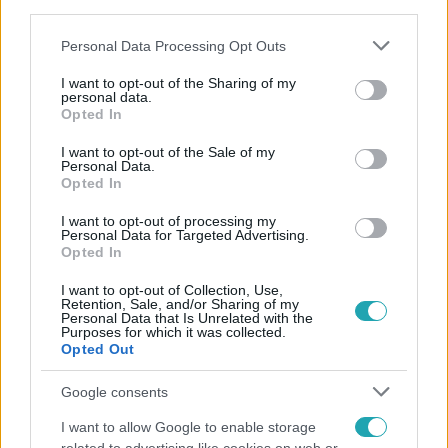
third parties.
Please note that this website/app uses one or more Google
Personal Data Processing Opt Outs
services and may gather and store information including but
Külföld
not limited to your visit or usage behaviour. You may click to
I want to opt-out of the Sharing of my
personal data.
2022. április 7. 18:08
grant or deny consent to Google and its third-party tags to
Opted In
use your data for below specified purposes in below Google
Először ismerték el az oroszok, hogy komoly
consent section.
veszteségeket szenvedett a hadseregük
I want to opt-out of the Sale of my
Personal Data.
Ukrajnában
Opted In
Vlagyimir Putyin szóvivője szerint viszont a bucsai
I want to opt-out of processing my
mészárlásról álhírek terjengenek.
Personal Data for Targeted Advertising.
Opted In
I want to opt-out of Collection, Use,
Retention, Sale, and/or Sharing of my
Personal Data that Is Unrelated with the
Purposes for which it was collected.
Opted Out
Google consents
I want to allow Google to enable storage